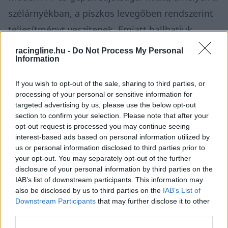
szélárnyékban, a piszkos levegőben rendszerint
teljesítményt veszítenek. Emiatt hallhatjuk
időnként, hogy a csapatok óva intik a pilótáikat,
racingline.hu -
Do Not Process My Personal
Information
hogy túl sokáig tapadjanak riválisukra, ha az
nem szül gyorsan előzést, vagy a versenyzőket
If you wish to opt-out of the sale, sharing to third parties, or
panaszkodni a gumik állapota miatt, ha ezt
processing of your personal or sensitive information for
targeted advertising by us, please use the below opt-out
mégis megteszik. A McLaren azonban a jelek
section to confirm your selection. Please note that after your
szerint megoldást talált erre a jelenségre.
opt-out request is processed you may continue seeing
interest-based ads based on personal information utilized by
us or personal information disclosed to third parties prior to
your opt-out. You may separately opt-out of the further
disclosure of your personal information by third parties on the
IAB’s list of downstream participants. This information may
also be disclosed by us to third parties on the
IAB’s List of
Downstream Participants
that may further disclose it to other
third parties.