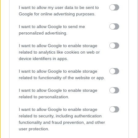
„Az én szememben ebből fakad az előnyük.
I want to allow my user data to be sent to
Google for online advertising purposes.
Olyan autót tudtak építeni, amely nagyon jól
I want to allow Google to send me
megóvja a gumijait és remek balansszal
personalized advertising.
rendelkezik. Nem látok másik autót, amelyiknek
I want to allow Google to enable storage
nem szemcsésednek az első vagy a hátsó
related to analytics like cookies on web or
kerekei, ha ilyen közelről követ valakit. És ezt
device identifiers in apps.
nem is igazán értem.”
I want to allow Google to enable storage
related to functionality of the website or app.
Hornernek volt ideje a riválisok autójának
I want to allow Google to enable storage
aerodinamikai tulajdonságain tűnődni a verseny
related to personalization.
alatt, miután Verstappen egy baleset vétlen
I want to allow Google to enable storage
áldozataként
már az első körben kiesett
, Yuki
related to security, including authentication
functionality and fraud prevention, and other
Tsunoda pedig távol autózott a pontszerző
user protection.
helyektől – így a Red Bull a 2022-es szezonnyitó