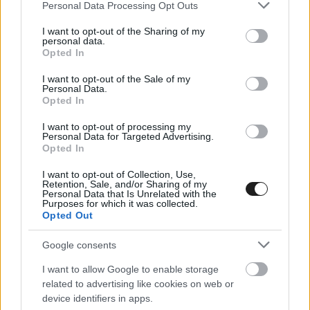
Please note that this website/app uses one or more Google
Personal Data Processing Opt Outs
services and may gather and store information including but
not limited to your visit or usage behaviour. You may click to
I want to opt-out of the Sharing of my
personal data.
grant or deny consent to Google and its third-party tags to
Opted In
use your data for below specified purposes in below Google
consent section.
I want to opt-out of the Sale of my
Personal Data.
Opted In
I want to opt-out of processing my
„Ami igazán lenyűgöző, és nem látok másik
Personal Data for Targeted Advertising.
Opted In
csapatot, amely képes lenne erre, az az a tény,
I want to opt-out of Collection, Use,
hogy Oscar mennyire közel tudott haladni Lando
Retention, Sale, and/or Sharing of my
Personal Data that Is Unrelated with the
mögött egy csordultig tankolt autóval a verseny
Purposes for which it was collected.
Opted Out
elején. Konkrétan körről körre a kipufogójával
szeretkezett anélkül, hogy elmelegítette volna a
Google consents
gumijait” – fogalmazott egy felettébb szokatlan
I want to allow Google to enable storage
related to advertising like cookies on web or
hasonlattal Horner, akit az
Autosport
idéz.
device identifiers in apps.