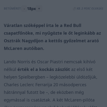
-
18px
+
BETŰMÉRET:
⏱️ KB. 2 PERC OLVASÁS
Váratlan szóképpel írta le a Red Bull
csapatfőnöke, mi nyűgözte le őt leginkább az
Osztrák Nagydíjon a kettős győzelmet arató
McLaren autóiban.
Lando Norris és Oscar Piastri nemcsak kihívó
nélkül
érték el a kockás zászlót
az első két
helyen Spielbergben – legközelebbi üldözőjük,
Charles Leclerc Ferrarija 20 másodperces
hátránnyal futott be –, de eközben még
egymással is csatáztak. A két McLaren-pilóta