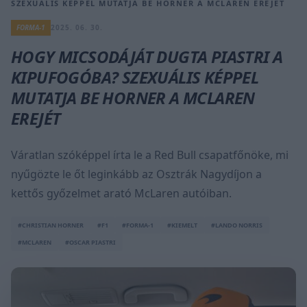
SZEXUÁLIS KÉPPEL MUTATJA BE HORNER A MCLAREN EREJÉT
FORMA-1
2025. 06. 30.
HOGY MICSODÁJÁT DUGTA PIASTRI A
KIPUFOGÓBA? SZEXUÁLIS KÉPPEL
MUTATJA BE HORNER A MCLAREN
EREJÉT
Váratlan szóképpel írta le a Red Bull csapatfőnöke, mi
nyűgözte le őt leginkább az Osztrák Nagydíjon a
kettős győzelmet arató McLaren autóiban.
#CHRISTIAN HORNER
#F1
#FORMA-1
#KIEMELT
#LANDO NORRIS
#MCLAREN
#OSCAR PIASTRI