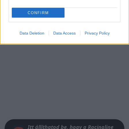
óta először nullázott egy versenyhétvégén.
CONFIRM
Data Deletion
Data Access
Privacy Policy
Itt állíthatod be, hogy a Racingline