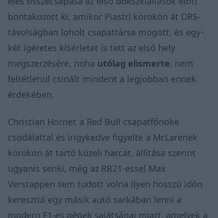
éles összecsapása az első bokszkiállások előtt
bontakozott ki, amikor Piastri körökön át DRS-
távolságban loholt csapattársa mögött, és egy-
két ígéretes kísérletet is tett az első hely
megszerzésére, noha
utólag elismerte
, nem
feltétlenül csinált mindent a legjobban ennek
érdekében.
Christian Horner, a Red Bull csapatfőnöke
csodálattal és irigykedve figyelte a McLarenek
körökön át tartó közeli harcát, állítása szerint
ugyanis senki, még az RB21-essel Max
Verstappen sem tudott volna ilyen hosszú időn
keresztül egy másik autó sarkában lenni a
modern F1-es gépek sajátságai miatt, amelyek a