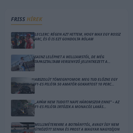
FRISS
HÍREK
LECLERC: RÉGEN AZT HITTEM, HOGY MAX EGY ROSSZ
ARC, ÉS Ő IS EZT GONDOLTA RÓLAM
SAINZ LELÉPHET A WILLIAMSTŐL, DE MÉG
TAPASZTALTABB VERSENYZŐ JELENTKEZETT A
HELYÉRE
ABSZOLÚT TÖMEGNYOMOR: MEG TUD ELŐZNI EGY
F1-ES PILÓTA 50 AMATŐR GOKARTOST 10 PERC
ALATT?
„APÁM NEM TUDOTT NAPI HÁROMSZOR ENNI” – AZ
F1-ES PILÓTA IRTÓZIK A MONACÓI LAKÁS
GONDOLATÁTÓL
MILLIMÉTEREKRE A BOTRÁNYTÓL, AVAGY ÍGY NEM
ÜTKÖZÖTT SENNA ÉS PROST A MAGYAR NAGYDÍJON