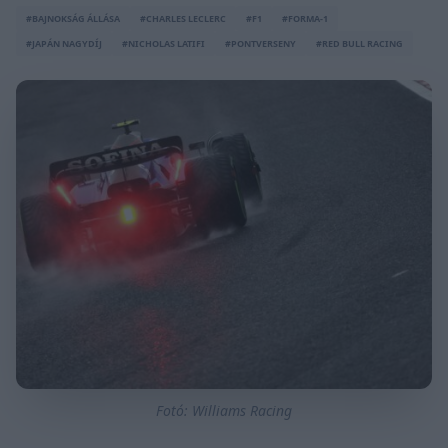
#BAJNOKSÁG ÁLLÁSA
#CHARLES LECLERC
#F1
#FORMA-1
#JAPÁN NAGYDÍJ
#NICHOLAS LATIFI
#PONTVERSENY
#RED BULL RACING
Fotó: Williams Racing