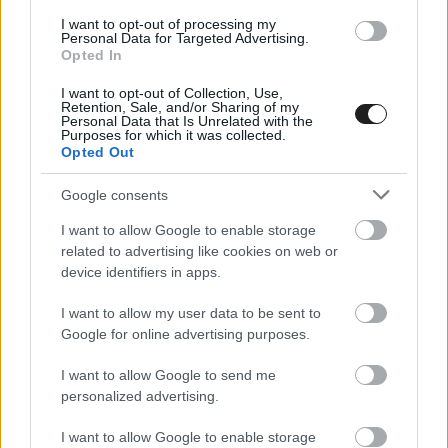
I want to opt-out of processing my
Personal Data for Targeted Advertising.
Opted In
I want to opt-out of Collection, Use,
A konstruktőröknél a Red Bull előnye már 165
Retention, Sale, and/or Sharing of my
Personal Data that Is Unrelated with the
pont a Ferrari előtt, az olaszoktól pedig 67
Purposes for which it was collected.
Opted Out
ponttal van lemaradva a Mercedes.
Google consents
I want to allow Google to enable storage
related to advertising like cookies on web or
device identifiers in apps.
I want to allow my user data to be sent to
Google for online advertising purposes.
I want to allow Google to send me
personalized advertising.
I want to allow Google to enable storage