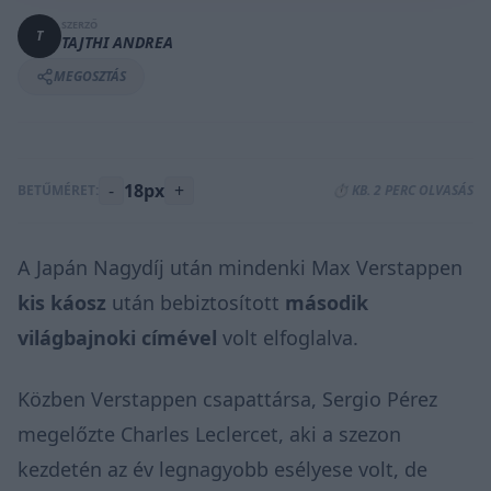
SZERZŐ
T
TAJTHI ANDREA
MEGOSZTÁS
-
18px
+
BETŰMÉRET:
⏱️ KB. 2 PERC OLVASÁS
A Japán Nagydíj után mindenki Max Verstappen
kis káosz
után bebiztosított
második
világbajnoki címével
volt elfoglalva.
Közben Verstappen csapattársa, Sergio Pérez
megelőzte Charles Leclercet, aki a szezon
kezdetén az év legnagyobb esélyese volt, de