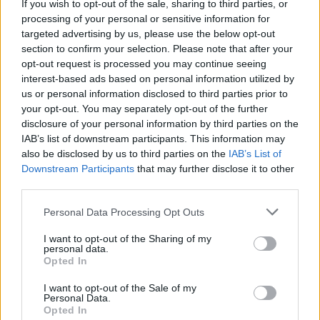
8
Esteban Ocon
ALPINE
78
If you wish to opt-out of the sale, sharing to third parties, or
processing of your personal or sensitive information for
9
Fernando Alonso
ALPINE
65
targeted advertising by us, please use the below opt-out
10
Valtteri Bottas
ALFA ROMEO
46
section to confirm your selection. Please note that after your
opt-out request is processed you may continue seeing
11
Sebastian Vettel
ASTON MARTIN
32
interest-based ads based on personal information utilized by
12
Daniel Ricciardo
MCLAREN
29
us or personal information disclosed to third parties prior to
your opt-out. You may separately opt-out of the further
13
Pierre Gasly
ALPHATAURI
23
disclosure of your personal information by third parties on the
14
Kevin Magnussen
HAAS
22
IAB’s list of downstream participants. This information may
also be disclosed by us to third parties on the
IAB’s List of
15
Lance Stroll
ASTON MARTIN
13
Downstream Participants
that may further disclose it to other
16
Mick Schumacher
HAAS
12
third parties.
17
Yuki Tsunoda
ALPHATAURI
11
Please note that this website/app uses one or more Google
Personal Data Processing Opt Outs
18
Zhou Guanyu
ALFA ROMEO
6
services and may gather and store information including but
not limited to your visit or usage behaviour. You may click to
I want to opt-out of the Sharing of my
19
Alexander Albon
WILLIAMS
4
personal data.
grant or deny consent to Google and its third-party tags to
Opted In
20
Nicholas Latifi
WILLIAMS
2
use your data for below specified purposes in below Google
consent section.
I want to opt-out of the Sale of my
21
Nyck De Vries
WILLIAMS
2
Personal Data.
Opted In
22
Nico Hulkenberg
ASTON MARTIN
0