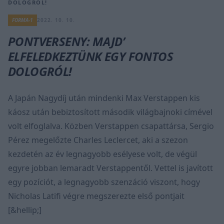
DOLOGRÓL!
FORMA-1
2022. 10. 10.
PONTVERSENY: MAJD’
ELFELEDKEZTÜNK EGY FONTOS
DOLOGRÓL!
A Japán Nagydíj után mindenki Max Verstappen kis
káosz után bebiztosított második világbajnoki címével
volt elfoglalva. Közben Verstappen csapattársa, Sergio
Pérez megelőzte Charles Leclercet, aki a szezon
kezdetén az év legnagyobb esélyese volt, de végül
egyre jobban lemaradt Verstappentől. Vettel is javított
egy pozíciót, a legnagyobb szenzáció viszont, hogy
Nicholas Latifi végre megszerezte első pontjait
[&hellip;]