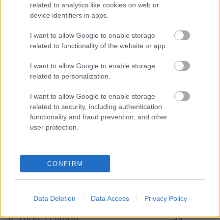
related to analytics like cookies on web or
device identifiers in apps.
I want to allow Google to enable storage
related to functionality of the website or app.
Az Alpine pedig visszavette a negyedik helyet a
I want to allow Google to enable storage
McLarentől.
related to personalization.
#
Csapat
Pontok
I want to allow Google to enable storage
related to security, including authentication
1
RED BULL RACING RBPT
619
functionality and fraud prevention, and other
2
FERRARI
454
user protection.
3
MERCEDES
387
4
ALPINE RENAULT
143
CONFIRM
5
MCLAREN MERCEDES
130
6
ALFA ROMEO FERRARI
52
Data Deletion
Data Access
Privacy Policy
7
ASTON MARTIN ARAMCO MERCEDES
45
8
HAAS FERRARI
34