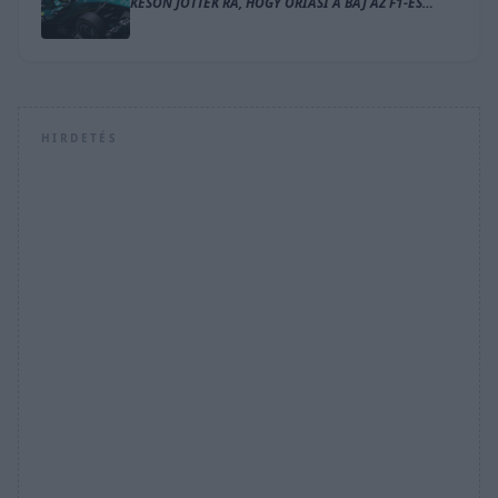
KÉSŐN JÖTTEK RÁ, HOGY ÓRIÁSI A BAJ AZ F1-ES
MOTORRAL
HIRDETÉS