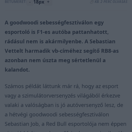
-
18px
+
BETŰMÉRET:
⏱️ KB. 2 PERC OLVASÁS
A goodwoodi sebességfesztiválon egy
esportoló is F1-es autóba pattanhatott,
rádásul nem is akármilyenbe. A Sebastian
Vettelt harmadik vb-címéhez segítő RB8-as
azonban nem úszta meg sértetlenül a
kalandot.
Számos példát láttunk már rá, hogy az esport
vagy a szimulátorversenyzés világából érkezve
valaki a valóságban is jó autóversenyző lesz, de
a hétvégi
goodwoodi sebességfesztiválon
Sebastian Job, a Red Bull esportolója nem éppen