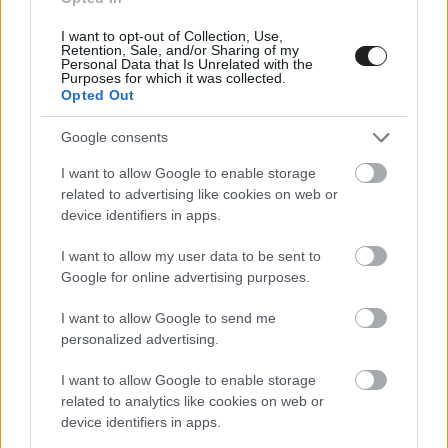
I want to opt-out of Collection, Use,
Retention, Sale, and/or Sharing of my
Personal Data that Is Unrelated with the
@_studyingxx_
Purposes for which it was collected.
Opted Out
#redbull
#crash
#goodwoodfestivalofspeed
Google consents
#4upage
#f1
#fyp
♬ original sound – _studyingxx_
I want to allow Google to enable storage
related to advertising like cookies on web or
device identifiers in apps.
I want to allow my user data to be sent to
Google for online advertising purposes.
I want to allow Google to send me
personalized advertising.
I want to allow Google to enable storage
related to analytics like cookies on web or
device identifiers in apps.