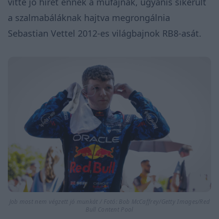
vitte jó hírét ennek a műfajnak, ugyanis sikerült
a szalmabáláknak hajtva megrongálnia
Sebastian Vettel
2012-es világbajnok RB8-asát.
Job most nem végzett jó munkát / Fotó: Bob McCaffrey/Getty Images/Red
Bull Content Pool