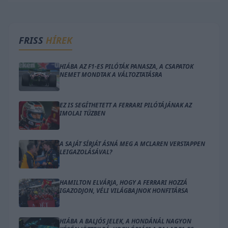
FRISS
HÍREK
HIÁBA AZ F1-ES PILÓTÁK PANASZA, A CSAPATOK
NEMET MONDTAK A VÁLTOZTATÁSRA
EZ IS SEGÍTHETETT A FERRARI PILÓTÁJÁNAK AZ
IMOLAI TŰZBEN
A SAJÁT SÍRJÁT ÁSNÁ MEG A MCLAREN VERSTAPPEN
LEIGAZOLÁSÁVAL?
HAMILTON ELVÁRJA, HOGY A FERRARI HOZZÁ
IGAZODJON, VÉLI VILÁGBAJNOK HONFITÁRSA
HIÁBA A BALJÓS JELEK, A HONDÁNÁL NAGYON