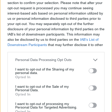
section to confirm your selection. Please note that after your
lefulladásgátló, a valódi F1-es autóval
opt-out request is processed you may continue seeing
tapasztalatlan esportoló pedig nem húzta be a
interest-based ads based on personal information utilized by
us or personal information disclosed to third parties prior to
kuplungot, így a lefulladásgátló a falba vezette.
your opt-out. You may separately opt-out of the further
disclosure of your personal information by third parties on the
Íme az eset két szemszögből:
IAB’s list of downstream participants. This information may
also be disclosed by us to third parties on the
IAB’s List of
Downstream Participants
that may further disclose it to other
third parties.
Please note that this website/app uses one or more Google
Personal Data Processing Opt Outs
services and may gather and store information including but
not limited to your visit or usage behaviour. You may click to
I want to opt-out of the Sharing of my
personal data.
grant or deny consent to Google and its third-party tags to
Opted In
use your data for below specified purposes in below Google
consent section.
I want to opt-out of the Sale of my
Personal Data.
Opted In
I want to opt-out of processing my
Personal Data for Targeted Advertising.
Opted In