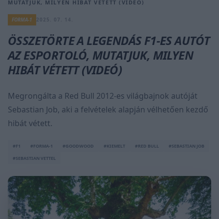
MUTATJUK, MILYEN HIBÁT VÉTETT (VIDEÓ)
FORMA-1
2025. 07. 14.
ÖSSZETÖRTE A LEGENDÁS F1-ES AUTÓT
AZ ESPORTOLÓ, MUTATJUK, MILYEN
HIBÁT VÉTETT (VIDEÓ)
Megrongálta a Red Bull 2012-es világbajnok autóját
Sebastian Job, aki a felvételek alapján vélhetően kezdő
hibát vétett.
#F1
#FORMA-1
#GOODWOOD
#KIEMELT
#RED BULL
#SEBASTIAN JOB
#SEBASTIAN VETTEL