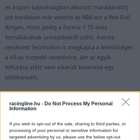
es esport-bajnokságban alkotott maradandót)
Job korábban már vezette az RB8-ast a Red Bull
Ringen, most pedig a Forma–1 75 éves
fennállásának ünnepléséről szóló, évente
rendezett fesztiválon is megkapta a lehetőséget
a V8-as torpedó vezetésére, ám az egyik
felfutása előtt nem sikerült bevennie egy
jobbkanyart.
Az igencsak furcsa balesetet nézői felvételek
racingline.hu -
Do Not Process My Personal
örökítették meg, az autó mozgásából és
Information
hangjából ítélve a legvalószínűbb pedig az, hogy
Job hagyta túlságosan leesni a motor
If you wish to opt-out of the sale, sharing to third parties, or
processing of your personal or sensitive information for
fordulatszámát, amitől bekapcsolt a
targeted advertising by us, please use the below opt-out