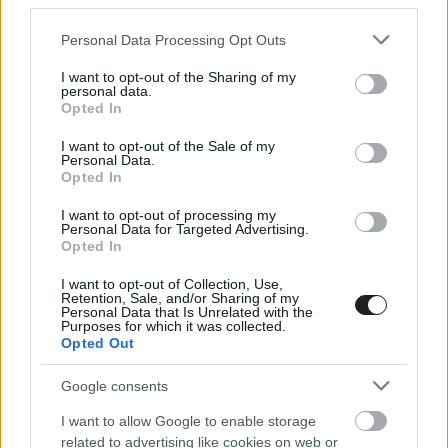
third parties.
Please note that this website/app uses one or more Google
Personal Data Processing Opt Outs
services and may gather and store information including but
not limited to your visit or usage behaviour. You may click to
I want to opt-out of the Sharing of my
personal data.
grant or deny consent to Google and its third-party tags to
Opted In
use your data for below specified purposes in below Google
consent section.
I want to opt-out of the Sale of my
Personal Data.
Opted In
I want to opt-out of processing my
Personal Data for Targeted Advertising.
Opted In
I want to opt-out of Collection, Use,
Retention, Sale, and/or Sharing of my
Personal Data that Is Unrelated with the
Purposes for which it was collected.
„Az én pozíciómban motiválni kell a
Opted Out
csapattagokat, és elintézni, hogy a kritikákat
Google consents
pozitívan fogadják. Egy vereség, egy rossz
I want to allow Google to enable storage
eredmény hozhat pozitívumot, ha belelátunk.
related to advertising like cookies on web or