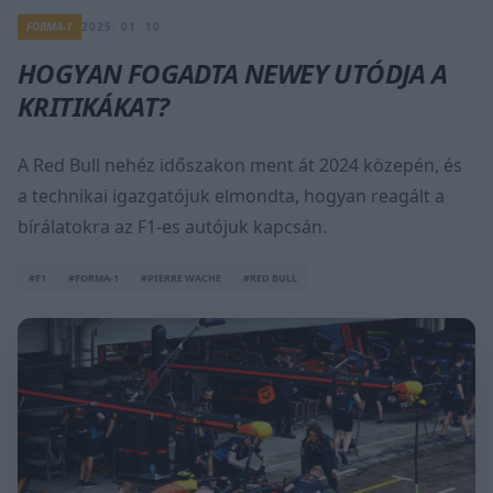
FORMA-1
2025. 01. 10.
HOGYAN FOGADTA NEWEY UTÓDJA A
KRITIKÁKAT?
A Red Bull nehéz időszakon ment át 2024 közepén, és
a technikai igazgatójuk elmondta, hogyan reagált a
bírálatokra az F1-es autójuk kapcsán.
#F1
#FORMA-1
#PIERRE WACHE
#RED BULL