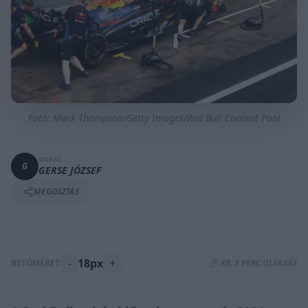
Fotó: Mark Thompson/Getty Images/Red Bull Content Pool
SZERZŐ
G
GERSE JÓZSEF
MEGOSZTÁS
-
18px
+
BETŰMÉRET:
⏱️ KB. 3 PERC OLVASÁS