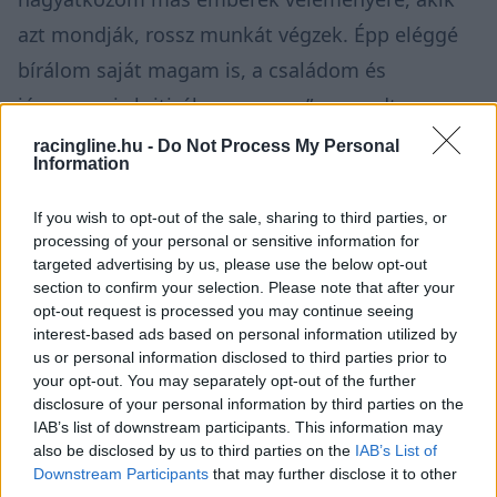
azt mondják, rossz munkát végzek. Épp eléggé
bírálom saját magam is, a családom és
jómagam is kritizálom magam” – mondta a
RacingNews365
-nek.
racingline.hu -
Do Not Process My Personal
Information
If you wish to opt-out of the sale, sharing to third parties, or
FORMA-1
processing of your personal or sensitive information for
Jól áll a Red Bull, de még jó ideig
targeted advertising by us, please use the below opt-out
kénytelen ősrégi létesítményének
korlátait tűrni
section to confirm your selection. Please note that after your
opt-out request is processed you may continue seeing
interest-based ads based on personal information utilized by
us or personal information disclosed to third parties prior to
„A csapattagoknak azonban nehéz, még
your opt-out. You may separately opt-out of the further
nehezebb volt, mert ők ugyanúgy dolgoztak,
disclosure of your personal information by third parties on the
IAB’s list of downstream participants. This information may
mint egy évvel korábban.”
also be disclosed by us to third parties on the
IAB’s List of
Downstream Participants
that may further disclose it to other