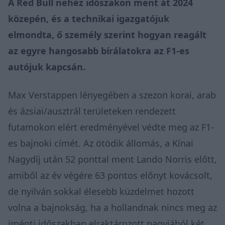
A Red Bull nehéz időszakon ment át 2024
közepén, és a technikai igazgatójuk
elmondta, ő személy szerint hogyan reagált
az egyre hangosabb bírálatokra az F1-es
autójuk kapcsán.
Max Verstappen lényegében a szezon korai, arab
és ázsiai/ausztrál területeken rendezett
futamokon elért eredményével védte meg az F1-
es bajnoki címét. Az ötödik állomás, a Kínai
Nagydíj után 52 ponttal ment Lando Norris előtt,
amiből az év végére 63 pontos előnyt kovácsolt,
de nyilván sokkal élesebb küzdelmet hozott
volna a bajnokság, ha a hollandnak nincs meg az
iménti időszakban elraktározott nagyjából két