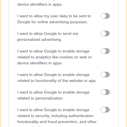
device identifiers in apps.
Vegyük például Monzát, ami lehetőséget kínált
arra, hogy fejlődjünk a későbbi időszakra. Olyan,
I want to allow my user data to be sent to
Google for online advertising purposes.
mint ami sokszor megtörténik a pénteki
edzésnapok után, hogy változtatunk a
I want to allow Google to send me
personalized advertising.
beállításokon, és rájövünk, sokkal többet
gyorsulunk, mint vártuk. Ennek okát hogyan
I want to allow Google to enable storage
related to analytics like cookies on web or
értjük meg? Rá kell jönni, bármi is az, és ez egy
device identifiers in apps.
hatalmas lehetőség. Én így látom.”
I want to allow Google to enable storage
related to functionality of the website or app.
A Red Bull egyik legfőbb célja a 2025-ös F1-es
I want to allow Google to enable storage
autóján a menetdinamikai tulajdonságok
related to personalization.
javítása, hogy az irányítása
könnyebb legyen a
I want to allow Google to enable storage
kerékvetőkön
. Már csak azért is fontos, hogy a
related to security, including authentication
csapat végleg maga mögött hagyja az előző
functionality and fraud prevention, and other