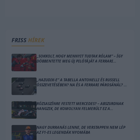
FRISS
HÍREK
„SOKKOLT, HOGY MENNYIT TUDTAK RÓLAM” – ÍGY
DÖBBENTETTE MEG ÚJ PILÓTÁJÁT A FERRARI
CSAPATFŐNÖKE
„HAZUDIK-E” A TABELLA ANTONELLI ÉS RUSSELL
ÖSSZEVETÉSÉBEN? NA ÉS A FERRARI PÁROSÁNÁL? –
ÍME A SZÁMOK
RÓZSASZÍNRE FESTETT MERCEDES? – ABSZURDNAK
HANGZIK, DE KOMOLYAN FELMERÜLT EZ A
MEGOLDÁS
NAGY DURRANÁS LENNE, DE VERSTAPPEN NEM LÉP
AZ F1-ES LEGENDÁK NYOMÁBA