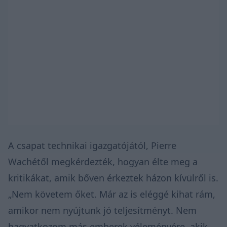
A csapat technikai igazgatójától,
Pierre
Wachétől megkérdezték, hogyan élte meg a
kritikákat, amik bőven érkeztek házon kívülről is.
„Nem követem őket. Már az is eléggé kihat rám,
amikor nem nyújtunk jó teljesítményt. Nem
hagyatkozom más emberek véleményére, akik