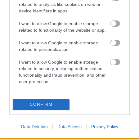
Érdemes hozzátenni, hogy Horner igazgatói
related to analytics like cookies on web or
tisztségeinek leadása még mindig nem jelenti
device identifiers in apps.
feltétlenül azt, hogy ne állna továbbra is a Red
I want to allow Google to enable storage
related to functionality of the website or app.
Bull alkalmazásában. Lehet, hogy szerződéses
okokból egy ideig még mindig ott van a neve a
I want to allow Google to enable storage
related to personalization.
fizetési listán, ez pedig akár a költséglimit
szempontjából is nehézségekeket okozhat, mivel
I want to allow Google to enable storage
related to security, including authentication
a csapat három legjobban fizetett
functionality and fraud prevention, and other
alkalmazottjának bére nem esik az F1-es
user protection.
csapatokra vonatkozó költséglimit hatálya alá,
és előfordulhat, hogy Horner továbbra is
CONFIRM
elfoglalja az egyik ilyen helyet, miközben Mekies
képében már egy újabb, vélhetően magasan
Data Deletion
Data Access
Privacy Policy
fizetett vezetője van a csapatnak.