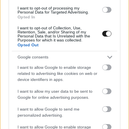
I want to opt-out of processing my
Personal Data for Targeted Advertising.
Opted In
I want to opt-out of Collection, Use,
Retention, Sale, and/or Sharing of my
Personal Data that Is Unrelated with the
Salzer egyáltalán nem új érkező a Red Bullnál: a
Purposes for which it was collected.
Opted Out
planetf1
szerint már az F1-es csapat 2005-ös
Google consents
megalakulásakor is betöltötte az igazgatói
tisztséget egy rövid ideig, de az elmúlt két
I want to allow Google to enable storage
related to advertising like cookies on web or
évtized túlnyomó részében az anyavállalat, a Red
device identifiers in apps.
Bull GmbH HR-osztályának vezetőjeként
I want to allow my user data to be sent to
dolgozott. Nem tudni, ezek után mennyire lesz
Google for online advertising purposes.
jelen a Forma–1-es istálló életében, de könnyen
I want to allow Google to send me
lehet, hogy a kinevezés csak formaság.
personalized advertising.
I want to allow Google to enable storage