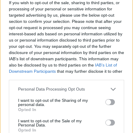
mindegyik entitás élére. Mostantól viszont a Red
If you wish to opt-out of the sale, sharing to third parties, or
Bull Racing versenycsapatnak ő és Helmut
processing of your personal or sensitive information for
targeted advertising by us, please use the below opt-out
Marko a két igazgatója.
section to confirm your selection. Please note that after your
opt-out request is processed you may continue seeing
interest-based ads based on personal information utilized by
us or personal information disclosed to third parties prior to
FORMA-1
your opt-out. You may separately opt-out of the further
A Red Bull pilótája nem kertel, jobb
disclosure of your personal information by third parties on the
az új főnök, mint Horner
IAB’s list of downstream participants. This information may
also be disclosed by us to third parties on the
IAB’s List of
Downstream Participants
that may further disclose it to other
third parties.
Please note that this website/app uses one or more Google
Personal Data Processing Opt Outs
services and may gather and store information including but
not limited to your visit or usage behaviour. You may click to
I want to opt-out of the Sharing of my
personal data.
grant or deny consent to Google and its third-party tags to
Opted In
use your data for below specified purposes in below Google
consent section.
I want to opt-out of the Sale of my
Personal Data.
Opted In