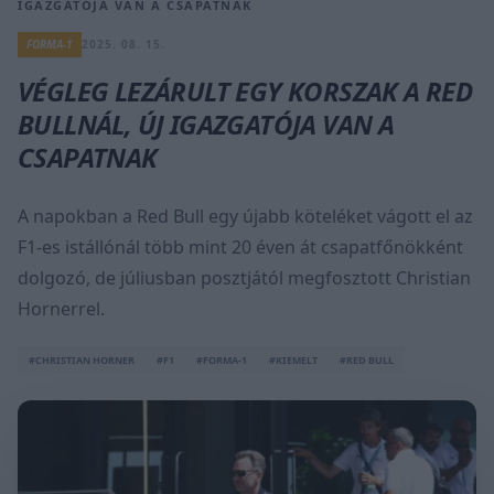
IGAZGATÓJA VAN A CSAPATNAK
FORMA-1
2025. 08. 15.
VÉGLEG LEZÁRULT EGY KORSZAK A RED
BULLNÁL, ÚJ IGAZGATÓJA VAN A
CSAPATNAK
A napokban a Red Bull egy újabb köteléket vágott el az
F1-es istállónál több mint 20 éven át csapatfőnökként
dolgozó, de júliusban posztjától megfosztott Christian
Hornerrel.
#CHRISTIAN HORNER
#F1
#FORMA-1
#KIEMELT
#RED BULL