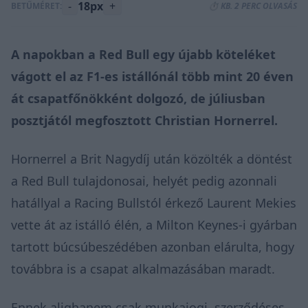
-
18px
+
BETŰMÉRET:
⏱️ KB. 2 PERC OLVASÁS
A napokban a Red Bull egy újabb köteléket
vágott el az F1-es istállónál több mint 20 éven
át csapatfőnökként dolgozó, de júliusban
posztjától megfosztott Christian Hornerrel.
Hornerrel a Brit Nagydíj után közölték a döntést
a Red Bull tulajdonosai, helyét pedig azonnali
hatállyal a Racing Bullstól érkező Laurent Mekies
vette át az istálló élén, a Milton Keynes-i gyárban
tartott búcsúbeszédében azonban elárulta, hogy
továbbra is a csapat alkalmazásában maradt.
Ennek alighanem csak munkajogi, szerződéses