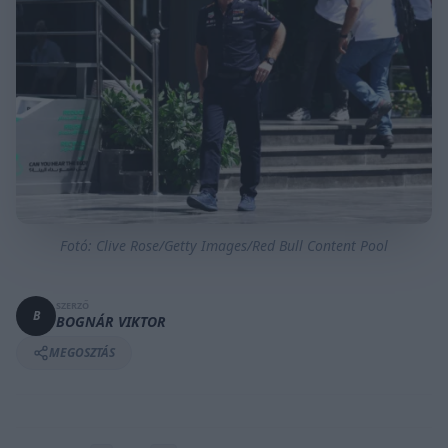
Fotó: Clive Rose/Getty Images/Red Bull Content Pool
SZERZŐ
B
BOGNÁR VIKTOR
MEGOSZTÁS