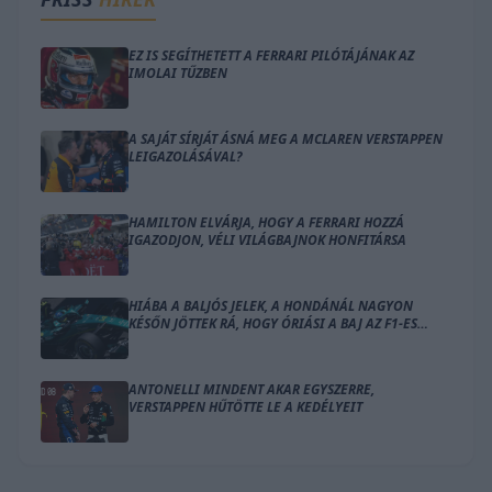
EZ IS SEGÍTHETETT A FERRARI PILÓTÁJÁNAK AZ
IMOLAI TŰZBEN
A SAJÁT SÍRJÁT ÁSNÁ MEG A MCLAREN VERSTAPPEN
LEIGAZOLÁSÁVAL?
HAMILTON ELVÁRJA, HOGY A FERRARI HOZZÁ
IGAZODJON, VÉLI VILÁGBAJNOK HONFITÁRSA
HIÁBA A BALJÓS JELEK, A HONDÁNÁL NAGYON
KÉSŐN JÖTTEK RÁ, HOGY ÓRIÁSI A BAJ AZ F1-ES
MOTORRAL
ANTONELLI MINDENT AKAR EGYSZERRE,
VERSTAPPEN HŰTÖTTE LE A KEDÉLYEIT