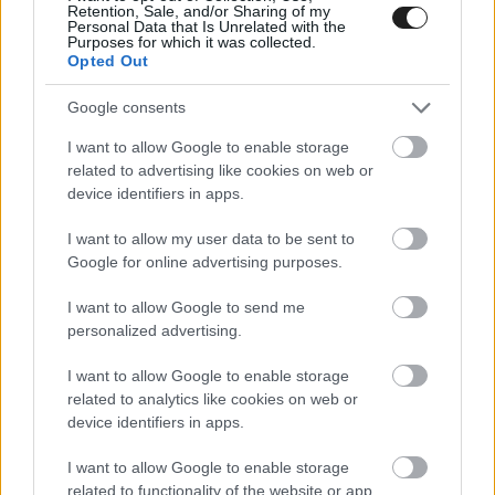
megtapasztaltam, várom már, hogy elkezdjem a
Retention, Sale, and/or Sharing of my
Personal Data that Is Unrelated with the
közös munkát a csapattal a gyárban és a pályán is
Purposes for which it was collected.
Opted Out
egyaránt.”
– fogalmazott a lengyel.
Google consents
A WRT csapat egyébként a világbajnokságban
I want to allow Google to enable storage
(WEC) is fog autót indítani, de a tervek szerint az
related to advertising like cookies on web or
device identifiers in apps.
ELMS-ben induló egységet is szeretnék majd
indítani a Le Mans-i 24 óráson, így nem kizárt,
I want to allow my user data to be sent to
Google for online advertising purposes.
hogy Kubicát idén első ízben láthatjuk majd a
I want to allow Google to send me
legendás versenyen.
personalized advertising.
I want to allow Google to enable storage
related to analytics like cookies on web or
device identifiers in apps.
I want to allow Google to enable storage
related to functionality of the website or app.