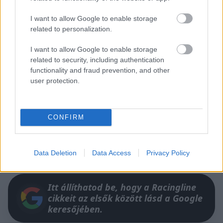
I want to allow Google to enable storage
related to personalization.
I want to allow Google to enable storage
related to security, including authentication
functionality and fraud prevention, and other
user protection.
Az ELMS szezonja a jelenlegi – meg nem
CONFIRM
erősített – tervek szerint áprilisban kezdődne
Barcelonában.
Data Deletion
Data Access
Privacy Policy
Itt állíthatod be, hogy a Racingline
cikkeit az elsők között lásd a Google
keresőjében.