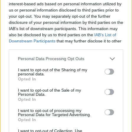
interest-based ads based on personal information utilized by
us or personal information disclosed to third parties prior to
your opt-out. You may separately opt-out of the further
Kubica számára a hosszútávú versenyzés sem
disclosure of your personal information by third parties on the
IAB’s list of downstream participants. This information may
lesz ismeretlen, hiszen idén rajthoz állt a
also be disclosed by us to third parties on the
IAB’s List of
daytonai 24 órás
versenyen is.
Downstream Participants
that may further disclose it to other
third parties.
„Nagyon örülök, hogy csatlakozhatok a WRT
Please note that this website/app uses one or more Google
Personal Data Processing Opt Outs
services and may gather and store information including but
istállóhoz, ami fegy új fejezet lesz a karrieremben,
not limited to your visit or usage behaviour. You may click to
I want to opt-out of the Sharing of my
personal data.
és egy új kihívás a csapatnak. Számos újdonságot
grant or deny consent to Google and its third-party tags to
Opted In
use your data for below specified purposes in below Google
fogunk közösen felfedezni egy olyan sorozatban,
consent section.
I want to opt-out of the Sale of my
ami tele van erős és versenyképes ellenfelekkel és
Personal Data.
Opted In
tehetséges pilótákkal. Ez lesz az első teljes
I want to opt-out of processing my
szezonom a hosszútávú versenyzésben. Az autó
Personal Data for Targeted Advertising.
Opted In
megosztását már a daytonai 24 óráson
I want to opt-out of Collection, Use,