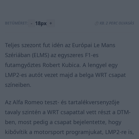
-
18px
+
BETŰMÉRET:
⏱️ KB. 2 PERC OLVASÁS
Teljes
szezont fut
idén az Európai Le Mans
Szériában (ELMS) az egyszeres F1-es
futamgyőztes Robert Kubica. A lengyel egy
LMP2-es autót vezet majd a belga WRT csapat
színeiben.
Az Alfa Romeo teszt- és tartalékversenyzője
tavaly szintén a WRT csapattal vett részt a DTM-
ben, most pedig a csapat bejelentette, hogy
kibővítik a motorsport programjukat, LMP2-re is,