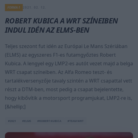
FORMA-1
2021. 02. 12.
ROBERT KUBICA A WRT SZÍNEIBEN
INDUL IDÉN AZ ELMS-BEN
Teljes szezont fut idén az Európai Le Mans Szériában
(ELMS) az egyszeres F1-es futamgyőztes Robert
Kubica. A lengyel egy LMP2-es autót vezet majd a belga
WRT csapat színeiben. Az Alfa Romeo teszt- és
tartalékversenyzője tavaly szintén a WRT csapattal vett
részt a DTM-ben, most pedig a csapat bejelentette,
hogy kibővítik a motorsport programjukat, LMP2-re is,
[&hellip;]
#2021
#ELMS
#ROBERT KUBICA
#TEAM WRT