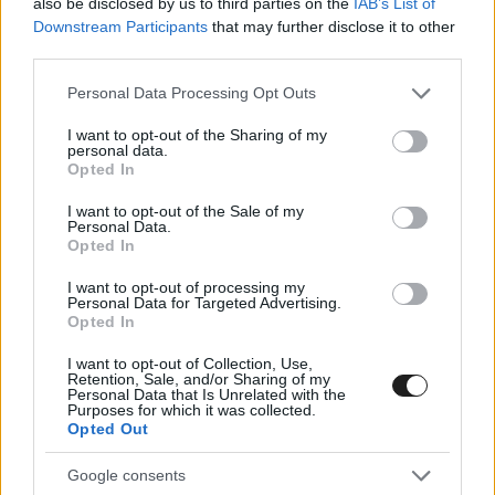
szorosabbra fűzni a viszonyt az FIA-val, aminek
also be disclosed by us to third parties on the
IAB’s List of
Downstream Participants
that may further disclose it to other
egyik eredménye, hogy idén decemberben az
third parties.
ország fővárosában, Kigaliban rendezik az FIA
Please note that this website/app uses one or more Google
Personal Data Processing Opt Outs
díjátadó gáláját. Az ország fejlesztési ügyekért
services and may gather and store information including but
not limited to your visit or usage behaviour. You may click to
I want to opt-out of the Sharing of my
felelős bizottságának képviselői idén
personal data.
grant or deny consent to Google and its third-party tags to
Opted In
ellátogattak a Monacói Nagydíjra, hogy a sport
use your data for below specified purposes in below Google
consent section.
I want to opt-out of the Sale of my
vezetőivel egyeztessenek, s mint arról az
Personal Data.
Opted In
Autosport most beszámolt, saját épített
versenypályával szeretnének csatlakozni a
I want to opt-out of processing my
Personal Data for Targeted Advertising.
Forma-1-es versenynaptárhoz.
Opted In
I want to opt-out of Collection, Use,
Retention, Sale, and/or Sharing of my
„Komolyan gondolják – mondta az F1
Personal Data that Is Unrelated with the
Purposes for which it was collected.
vezérigazgatója, Domenicali. – Már bemutatták a
Opted Out
terveiket, szeptember végén pedig találkozni is
Google consents
fogunk. Egy épített pályáról lenne szó.”