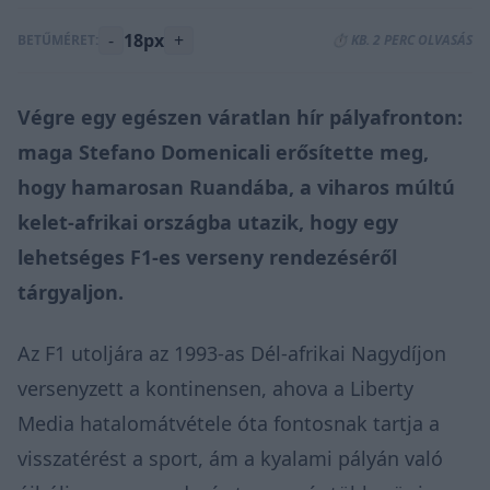
-
18px
+
BETŰMÉRET:
⏱️ KB. 2 PERC OLVASÁS
Végre egy egészen váratlan hír pályafronton:
maga Stefano Domenicali erősítette meg,
hogy hamarosan Ruandába, a viharos múltú
kelet-afrikai országba utazik, hogy egy
lehetséges F1-es verseny rendezéséről
tárgyaljon.
Az F1 utoljára az 1993-as Dél-afrikai Nagydíjon
versenyzett a kontinensen, ahova a Liberty
Media hatalomátvétele óta fontosnak tartja a
visszatérést a sport, ám a kyalami pályán való