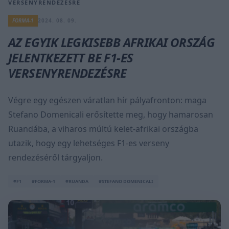
VERSENYRENDEZÉSRE
FORMA-1
2024. 08. 09.
AZ EGYIK LEGKISEBB AFRIKAI ORSZÁG
JELENTKEZETT BE F1-ES
VERSENYRENDEZÉSRE
Végre egy egészen váratlan hír pályafronton: maga
Stefano Domenicali erősítette meg, hogy hamarosan
Ruandába, a viharos múltú kelet-afrikai országba
utazik, hogy egy lehetséges F1-es verseny
rendezéséről tárgyaljon.
#F1
#FORMA-1
#RUANDA
#STEFANO DOMENICALI