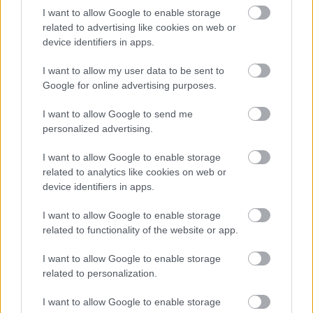
I want to allow Google to enable storage
related to advertising like cookies on web or
„Versenyezni akarunk Afrikában, de megfelelő
device identifiers in apps.
befektetésre és megfelelő stratégiai tervre van
I want to allow my user data to be sent to
szükségünk. Ügyelnünk kell arra is, hogy az
Google for online advertising purposes.
általunk meglátogatott országban vagy régióban
I want to allow Google to send me
szívesen fogadjanak minket, hiszen előfordulhat,
personalized advertising.
hogy mások a helyi prioritások. Mindig nagyon
I want to allow Google to enable storage
óvatosnak kell lennünk, hogy a helyes
related to analytics like cookies on web or
device identifiers in apps.
döntéseket hozzuk meg.”
I want to allow Google to enable storage
related to functionality of the website or app.
I want to allow Google to enable storage
related to personalization.
I want to allow Google to enable storage