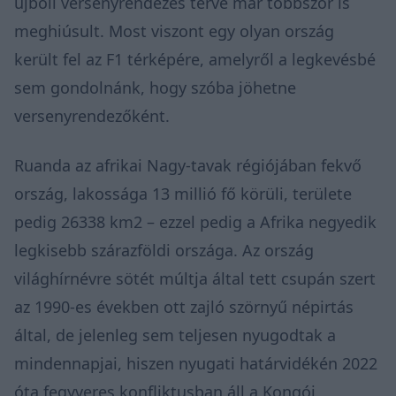
újbóli versenyrendezés terve már többször is
meghiúsult. Most viszont egy olyan ország
került fel az F1 térképére, amelyről a legkevésbé
sem gondolnánk, hogy szóba jöhetne
versenyrendezőként.
Ruanda az afrikai Nagy-tavak régiójában fekvő
ország, lakossága 13 millió fő körüli, területe
pedig 26338 km2 – ezzel pedig a Afrika negyedik
legkisebb szárazföldi országa. Az ország
világhírnévre sötét múltja által tett csupán szert
az 1990-es években ott zajló szörnyű népirtás
által, de jelenleg sem teljesen nyugodtak a
mindennapjai, hiszen nyugati határvidékén 2022
óta fegyveres konfliktusban áll a Kongói