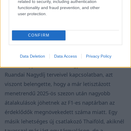
related to security, including authentication
functionality and fraud prevention, and other
user protection.
CONFIRM
Data Deletion
Data Access
Privacy Policy
Szavai alapján Domenivali egyelőre óvatos a
Ruandai Nagydíj terveivel kapcsolatban, azt
viszont belengette, hogy a már letisztázott
menetrendű 2025-ös szezon után nagyobb
átalakulások jöhetnek az F1-es naptárban az
érdeklődők megnövekedett száma miatt. Egy
másik lehetséges új csatlakozó Thaiföld, akiknél
tavasszal már járt egy tárgyaláson, de a