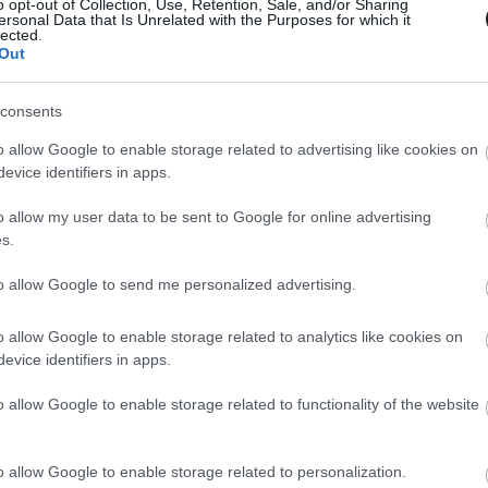
o opt-out of Collection, Use, Retention, Sale, and/or Sharing
 meg és azt sem ideális felkészüléssel,
ersonal Data that Is Unrelated with the Purposes for which it
lected.
változtatások nem sültek el jól az ő oldalán.
Out
llé, hiszen számára a lehető legrosszabbkor
consents
scar Piastrival harcolhatott volna a
o allow Google to enable storage related to advertising like cookies on
rcedese rosszkor kezdett el akkumulátort
evice identifiers in apps.
rc-rel szemben, amit a verseny végéig már nem
o allow my user data to be sent to Google for online advertising
 oda.
s.
to allow Google to send me personalized advertising.
lgok, néha pedig nem. Most úgy érzem, az
jelentkezett, és én szenvedem el ennek a
o allow Google to enable storage related to analytics like cookies on
tát a
Motorsport.com
, aki a „miért?” kérdésre így
evice identifiers in apps.
zán tudok ennél többet mondani. Néha valakinek
o allow Google to enable storage related to functionality of the website
sz szezonban nem volt egy sem az edzéseken,
do [Norrisnak] nem volt gondja az időmérőn,
o allow Google to enable storage related to personalization.