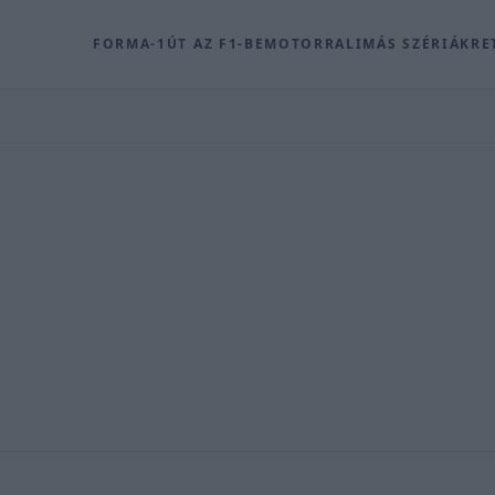
FORMA-1
ÚT AZ F1-BE
MOTOR
RALI
MÁS SZÉRIÁK
RE