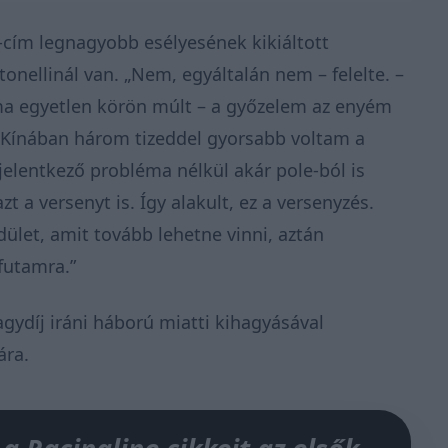
b-cím legnagyobb esélyesének kikiáltott
tonellinál van. „Nem, egyáltalán nem – felelte. –
a egyetlen körön múlt – a győzelem az enyém
. Kínában három tizeddel gyorsabb voltam a
elentkező probléma nélkül akár pole-ból is
a versenyt is. Így alakult, ez a versenyzés.
ület, amit tovább lehetne vinni, aztán
futamra.”
gydíj iráni háború miatti kihagyásával
ára.