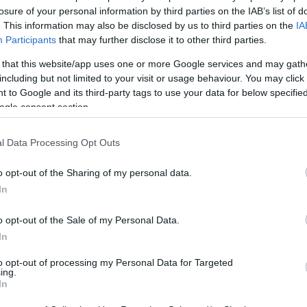
losure of your personal information by third parties on the IAB’s list of
. This information may also be disclosed by us to third parties on the
IA
MEGOSZTÁS
Participants
that may further disclose it to other third parties.
 that this website/app uses one or more Google services and may gath
including but not limited to your visit or usage behaviour. You may click 
 to Google and its third-party tags to use your data for below specifi
⏱️ KB. 2 PERC OLVASÁS
ogle consent section.
l Data Processing Opt Outs
d a Kínai Nagydíj sprintfutamát is
tos hátrányban áll a pontversenyben a
o opt-out of the Sharing of my personal data.
In
záró Kimi Antonelli mögött. A Mercedes britje
teg verseny van még hátra, és a több mint
o opt-out of the Sale of my Personal Data.
letét sem tudja tovább vinni.
In
to opt-out of processing my Personal Data for Targeted
ing.
rejátszottak műszaki gondok, hiszen míg a kínai
In
ködött megfelelően, majd a Q3-ban megállt a