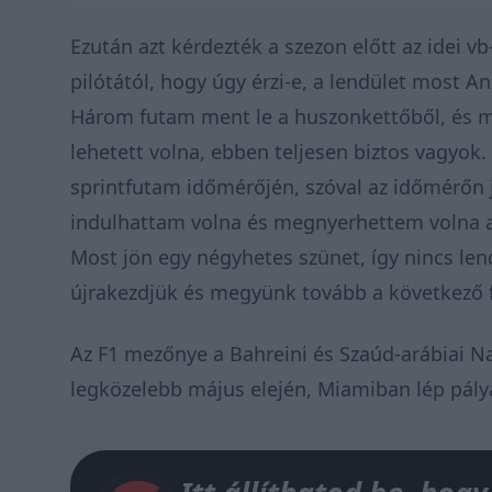
Ezután azt kérdezték a szezon előtt az idei v
pilótától, hogy úgy érzi-e, a lendület most An
Három futam ment le a huszonkettőből, és m
lehetett volna, ebben teljesen biztos vagyok
sprintfutam időmérőjén, szóval az időmérőn j
indulhattam volna és megnyerhettem volna azt 
Most jön egy négyhetes szünet, így nincs lend
újrakezdjük és megyünk tovább a következő 
Az F1 mezőnye a Bahreini és Szaúd-arábiai Na
legközelebb május elején, Miamiban lép pály