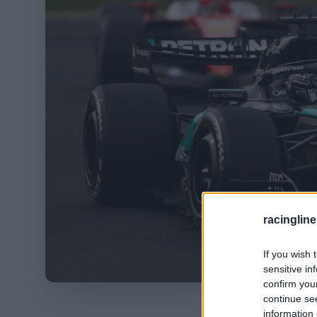
racingline
If you wish 
sensitive in
confirm you
Fotó: Simon G
continue se
information 