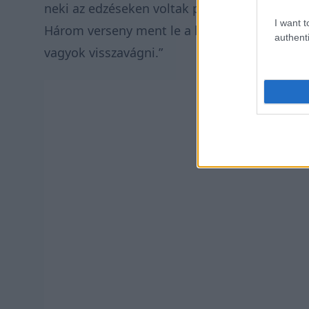
neki az edzéseken voltak problémái. Ez egysz
I want t
Három verseny ment le a huszonkettőből, e
authenti
vagyok visszavágni.”