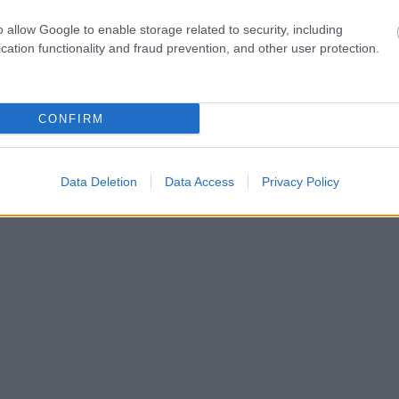
erűen szerencse kérdése ezekkel az új autókkal.
o allow Google to enable storage related to security, including
gyáltalán nem aggódom, és tudom, hogy képes
cation functionality and fraud prevention, and other user protection.
CONFIRM
Data Deletion
Data Access
Privacy Policy