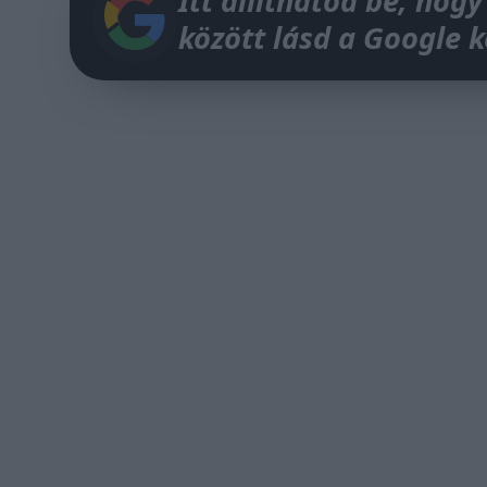
Itt állíthatod be, hogy
között lásd a Google 