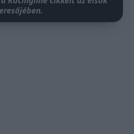
 a Racingline cikkeit az elsők
keresőjében.