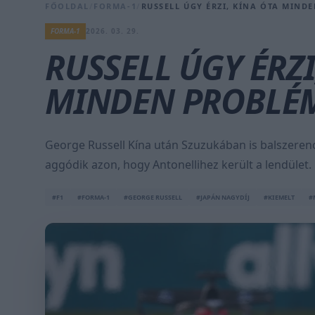
FŐOLDAL
/
FORMA-1
/
RUSSELL ÚGY ÉRZI, KÍNA ÓTA MIND
FORMA-1
2026. 03. 29.
RUSSELL ÚGY ÉRZI
MINDEN PROBLÉM
George Russell Kína után Szuzukában is balszere
aggódik azon, hogy Antonellihez került a lendület.
#F1
#FORMA-1
#GEORGE RUSSELL
#JAPÁN NAGYDÍJ
#KIEMELT
#