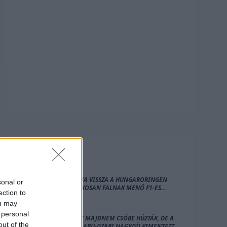
FRISS
HÍREK
MI TARTJA VISSZA A HUNGARORINGEN
sonal or
SZÁNDÉKOSAN FALNAK MENŐ F1-ES
ection to
CSAPATOT?
ou may
 personal
NORRIST MAJDNEM CSŐBE HÚZTÁK, DE A
out of the
2021-ES ABU-DZABI NAGYDÍJ KIMENTETTE