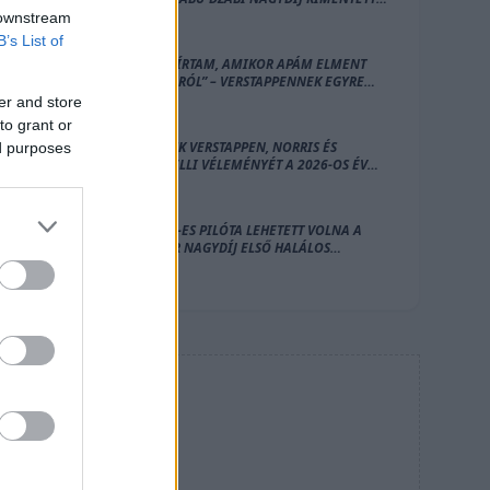
A BAJBÓL
 downstream
B’s List of
„ÉN IS SÍRTAM, AMIKOR APÁM ELMENT
OTTHONRÓL” – VERSTAPPENNEK EGYRE
NEHEZEBB A KETTŐS SZEREP
er and store
to grant or
KIKÉRTÜK VERSTAPPEN, NORRIS ÉS
ed purposes
ANTONELLI VÉLEMÉNYÉT A 2026-OS ÉV
EDDIGI LEGJOBBJÁRÓL
EZ AZ F1-ES PILÓTA LEHETETT VOLNA A
MAGYAR NAGYDÍJ ELSŐ HALÁLOS
ÁLDOZATA
HIRDETÉS