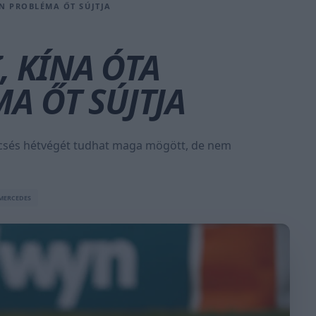
EN PROBLÉMA ŐT SÚJTJA
, KÍNA ÓTA
A ŐT SÚJTJA
ncsés hétvégét tudhat maga mögött, de nem
MERCEDES