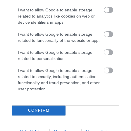
Sepang Circuit
@sepangcircuit
I want to allow Google to enable storage
Hmm…
related to analytics like cookies on web or
device identifiers in apps.
Megtekintés az X-en
I want to allow Google to enable storage
related to functionality of the website or app.
I want to allow Google to enable storage
related to personalization.
Itt állíthatod be, hogy a Racingline
cikkeit az elsők között lásd a Google
I want to allow Google to enable storage
keresőjében.
related to security, including authentication
functionality and fraud prevention, and other
user protection.
HIRDETÉS
CONFIRM