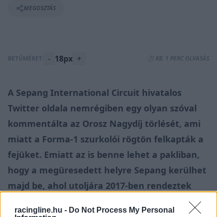
MEGOSZTÁS
-
18px
+
BETŰMÉRET:
⏱️ KB. 1 PERC OLVASÁS
A Sepang International Circuit hivatalos
Twitter oldala nemrégiben egy olyan szóval
kommentálta az Orosz Nagydíj törlését, ami
miatt a Forma-1 szurkolói rögtön felkapták a
fejüket. Emiatt az is benne lehet a pakliban,
hogy a megüresedett helyre Sepang kerülhet
majd be, ahol utoljára 2017-ben rendeztek
futamot a száguldó cirkuszban.
racingline.hu -
Do Not Process My Personal