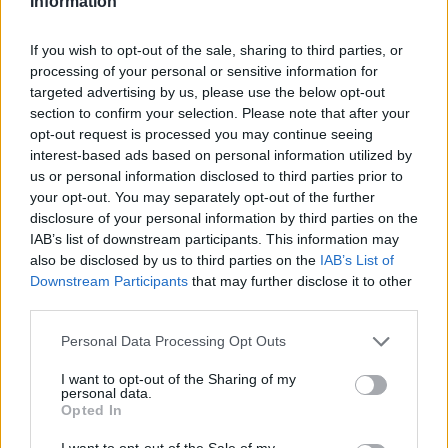
Information
A Malajzia fővárosától, Kuala Lumpurtól mintegy
If you wish to opt-out of the sale, sharing to third parties, or
50 kilométerre található sepangi pálya még
processing of your personal or sensitive information for
Hermann Tilke tervei alapján épült meg és
targeted advertising by us, please use the below opt-out
section to confirm your selection. Please note that after your
először 1999-ben rendeztek rajta Forma-1-es
opt-out request is processed you may continue seeing
futamot, ami a Ferrari akkori ír pilótája, Eddie
interest-based ads based on personal information utilized by
us or personal information disclosed to third parties prior to
Irvine győzelmével zárult.
your opt-out. You may separately opt-out of the further
disclosure of your personal information by third parties on the
Miután az Orosz Nagydíjat egy jó ideig
IAB’s list of downstream participants. This information may
also be disclosed by us to third parties on the
IAB’s List of
biztosan nem fognak rendezni,
a sepangi pálya
Downstream Participants
that may further disclose it to other
Twitter oldal egy „Hmm” szócskával
third parties.
kommentálta az eseményeket a tegnapi nap
Please note that this website/app uses one or more Google
Personal Data Processing Opt Outs
services and may gather and store information including but
folyamán. Ugyan ez csak egy erős feltételezés,
not limited to your visit or usage behaviour. You may click to
I want to opt-out of the Sharing of my
personal data.
hogy a malájok újra szeretnének Forma-1-es
grant or deny consent to Google and its third-party tags to
Opted In
use your data for below specified purposes in below Google
futamot rendezni, de a lehetőség megvan arra,
consent section.
I want to opt-out of the Sale of my