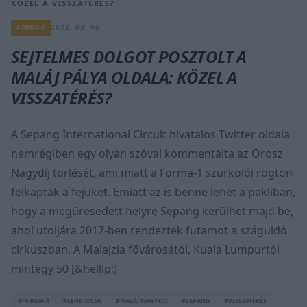
KÖZEL A VISSZATÉRÉS?
FORMA-1
2022. 03. 06.
SEJTELMES DOLGOT POSZTOLT A
MALÁJ PÁLYA OLDALA: KÖZEL A
VISSZATÉRÉS?
A Sepang International Circuit hivatalos Twitter oldala
nemrégiben egy olyan szóval kommentálta az Orosz
Nagydíj törlését, ami miatt a Forma-1 szurkolói rögtön
felkapták a fejüket. Emiatt az is benne lehet a pakliban,
hogy a megüresedett helyre Sepang kerülhet majd be,
ahol utoljára 2017-ben rendeztek futamot a száguldó
cirkuszban. A Malajzia fővárosától, Kuala Lumpurtól
mintegy 50 [&hellip;]
#FORMA-1
#LEHETŐSÉG
#MALÁJ NAGYDÍJ
#SEPANG
#VISSZATÉRÉS