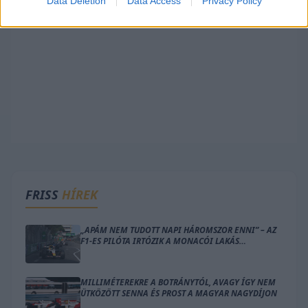
Data Deletion
Data Access
Privacy Policy
FRISS
HÍREK
„APÁM NEM TUDOTT NAPI HÁROMSZOR ENNI” – AZ
F1-ES PILÓTA IRTÓZIK A MONACÓI LAKÁS
GONDOLATÁTÓL
MILLIMÉTEREKRE A BOTRÁNYTÓL, AVAGY ÍGY NEM
ÜTKÖZÖTT SENNA ÉS PROST A MAGYAR NAGYDÍJON