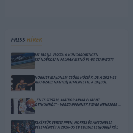
FRISS
HÍREK
MI TARTJA VISSZA A HUNGARORINGEN
SZÁNDÉKOSAN FALNAK MENŐ F1-ES CSAPATOT?
NORRIST MAJDNEM CSŐBE HÚZTÁK, DE A 2021-ES
ABU-DZABI NAGYDÍJ KIMENTETTE A BAJBÓL
„ÉN IS SÍRTAM, AMIKOR APÁM ELMENT
OTTHONRÓL” – VERSTAPPENNEK EGYRE NEHEZEBB A
KETTŐS SZEREP
KIKÉRTÜK VERSTAPPEN, NORRIS ÉS ANTONELLI
VÉLEMÉNYÉT A 2026-OS ÉV EDDIGI LEGJOBBJÁRÓL