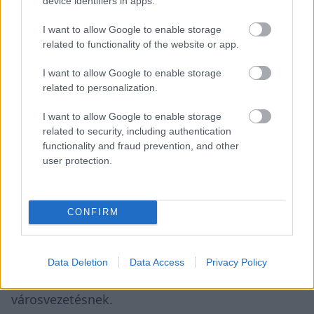
device identifiers in apps.
az utazási szükség mérséklése miatt nem is csak
I want to allow Google to enable storage
az ország, hanem a pálya is változatlan maradt
related to functionality of the website or app.
néhány alkalommal.
I want to allow Google to enable storage
related to personalization.
A jövő évi madridi versenyre már 50 000 jegyet
I want to allow Google to enable storage
eladtak, a futam lefújása pedig nemcsak ez,
related to security, including authentication
illetve a presztízsveszteség miatt lenne nagy
functionality and fraud prevention, and other
user protection.
csapás a város számára, hanem politikai
szempontból is: 2027 tavaszán tartanak
helyhatósági választásokat Spanyolországban,
CONFIRM
így már a Spanyol Nagydíj debütálásának egy
évvel való elhalasztása is kudarcot jelentene a
Data Deletion
Data Access
Privacy Policy
kampányát részben az F1 bevonzására felhúzó
városvezetésnek.