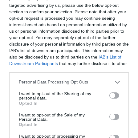
munka.
targeted advertising by us, please use the below opt-out
section to confirm your selection. Please note that after your
opt-out request is processed you may continue seeing
interest-based ads based on personal information utilized by
us or personal information disclosed to third parties prior to
your opt-out. You may separately opt-out of the further
disclosure of your personal information by third parties on the
IAB’s list of downstream participants. This information may
also be disclosed by us to third parties on the
IAB’s List of
Downstream Participants
that may further disclose it to other
third parties.
Please note that this website/app uses one or more Google
Personal Data Processing Opt Outs
services and may gather and store information including but
not limited to your visit or usage behaviour. You may click to
I want to opt-out of the Sharing of my
personal data.
grant or deny consent to Google and its third-party tags to
Opted In
use your data for below specified purposes in below Google
consent section.
I want to opt-out of the Sale of my
Personal Data.
A lap szerint az interlagosi versenyhétvége során
Opted In
kezdtek el először hírek kiszivárogni arról a
I want to opt-out of processing my