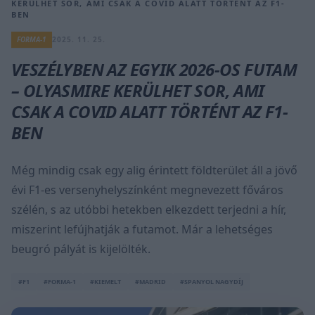
KERÜLHET SOR, AMI CSAK A COVID ALATT TÖRTÉNT AZ F1-
BEN
FORMA-1
2025. 11. 25.
VESZÉLYBEN AZ EGYIK 2026-OS FUTAM
– OLYASMIRE KERÜLHET SOR, AMI
CSAK A COVID ALATT TÖRTÉNT AZ F1-
BEN
Még mindig csak egy alig érintett földterület áll a jövő
évi F1-es versenyhelyszínként megnevezett főváros
szélén, s az utóbbi hetekben elkezdett terjedni a hír,
miszerint lefújhatják a futamot. Már a lehetséges
beugró pályát is kijelölték.
#F1
#FORMA-1
#KIEMELT
#MADRID
#SPANYOL NAGYDÍJ