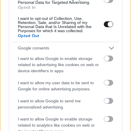
Personal Data for Targeted Advertising.
paddockban, hogy a Liberty Media
Opted In
vészforgatókönyvvel készül arra az esetre, ha a
I want to opt-out of Collection, Use,
Retention, Sale, and/or Sharing of my
madridi verseny mégsem valósulna meg. Imola
Personal Data that Is Unrelated with the
Purposes for which it was collected.
a kijelölt beugró, az a helyszín, amely éppen
Opted Out
azért került ki a naptárból, hogy helyet csináljon
Google consents
a spanyol fővárosnak. Az olasz pálya esetében
I want to allow Google to enable storage
azonban komplikációt jelenthet, hogy a
related to advertising like cookies on web or
naptárban hol helyezkedik el a Spanyol Nagydíj:
device identifiers in apps.
egyetlen héttel a szeptember 6-i, monzai Olasz
I want to allow my user data to be sent to
Nagydíj után, vagyis ha Imola bevetésére lenne
Google for online advertising purposes.
szükség, akkor két egymást követő hétvégén
I want to allow Google to send me
personalized advertising.
rendeznének F1-es versenyt Olaszországban.
Ilyesmire eddig csak 2020-ban és 2021-ben, a
I want to allow Google to enable storage
related to analytics like cookies on web or
koronavírus-világjárvány idején volt példa, akkor