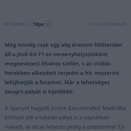
-
18px
+
BETŰMÉRET:
⏱️ KB. 2 PERC OLVASÁS
Még mindig csak egy alig érintett földterület
áll a jövő évi F1-es versenyhelyszínként
megnevezett főváros szélén, s az utóbbi
hetekben elkezdett terjedni a hír, miszerint
lefújhatják a futamot. Már a lehetséges
beugró pályát is kijelölték.
A Spanyol Nagydíj jövőre Barcelonából Madridba
költözik (de a katalán pálya is a naptárban
marad), az utcai helyszín pedig a szeptember 13-