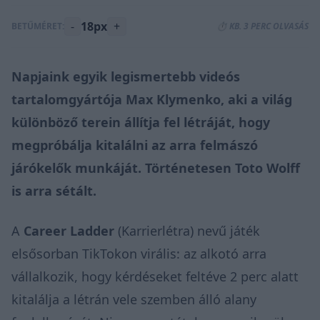
-
18px
+
BETŰMÉRET:
⏱️ KB. 3 PERC OLVASÁS
Napjaink egyik legismertebb videós
tartalomgyártója Max Klymenko, aki a világ
különböző terein állítja fel létráját, hogy
megpróbálja kitalálni az arra felmászó
járókelők munkáját. Történetesen Toto Wolff
is arra sétált.
A
Career Ladder
(Karrierlétra) nevű játék
elsősorban TikTokon virális: az alkotó arra
vállalkozik, hogy kérdéseket feltéve 2 perc alatt
kitalálja a létrán vele szemben álló alany