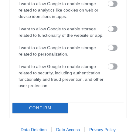
Oké, szóval árultál valamit. Valami fizikai
I want to allow Google to enable storage
related to analytics like cookies on web or
tárgyat?
device identifiers in apps.
Igen.
I want to allow Google to enable storage
related to functionality of the website or app.
Forma–1-es autókat?
Nem.
I want to allow Google to enable storage
related to personalization.
Valami sokkal olcsóbbat?
I want to allow Google to enable storage
related to security, including authentication
Sokkal-sokkal olcsóbbat.
functionality and fraud prevention, and other
user protection.
Gyorsnak kellett lenned?
Nem, egy helyben voltam.
CONFIRM
Hány ügyfelet szolgáltál ki?
Olyan 10 000-et egy nap alatt.
Data Deletion
Data Access
Privacy Policy