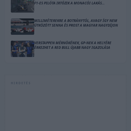
F1-ES PILÓTA IRTÓZIK A MONACÓI LAKÁS
GONDOLATÁTÓL
MILLIMÉTEREKRE A BOTRÁNYTÓL, AVAGY ÍGY NEM
ÜTKÖZÖTT SENNA ÉS PROST A MAGYAR NAGYDÍJON
VERSTAPPEN MÉRNÖKÉNEK, GP-NEK A HELYÉRE
ÉRKEZHET A RED BULL ÚJABB NAGY IGAZOLÁSA
HIRDETÉS