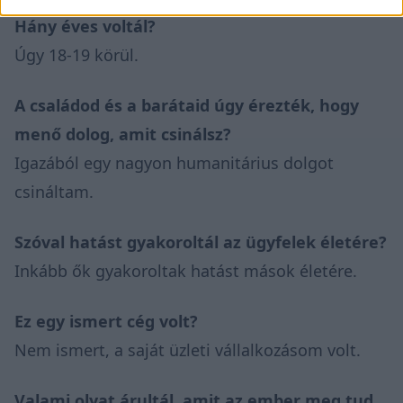
Hány éves voltál?
Úgy 18-19 körül.
A családod és a barátaid úgy érezték, hogy
menő dolog, amit csinálsz?
Igazából egy nagyon humanitárius dolgot
csináltam.
Szóval hatást gyakoroltál az ügyfelek életére?
Inkább ők gyakoroltak hatást mások életére.
Ez egy ismert cég volt?
Nem ismert, a saját üzleti vállalkozásom volt.
Valami olyat árultál, amit az ember meg tud