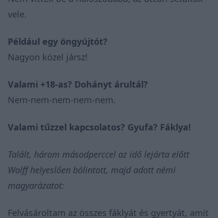
vele.
Például egy öngyújtót?
Nagyon közel jársz!
Valami +18-as? Dohányt árultál?
Nem-nem-nem-nem-nem.
Valami tűzzel kapcsolatos? Gyufa? Fáklya!
Talált, három másodperccel az idő lejárta előtt
Wolff helyeslően bólintott, majd adott némi
magyarázatot:
Felvásároltam az összes fáklyát és gyertyát, amit