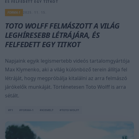
ÉS FELFEDETT EGY TITKOT
FORMA-1
2025. 11. 15.
TOTO WOLFF FELMÁSZOTT A VILÁG
LEGHÍRESEBB LÉTRÁJÁRA, ÉS
FELFEDETT EGY TITKOT
Napjaink egyik legismertebb videós tartalomgyártója
Max Klymenko, aki a világ különböző terein állítja fel
létráját, hogy megpróbálja kitalálni az arra felmászó
járókelők munkáját. Történetesen Toto Wolff is arra
sétált.
#F1
#FORMA-1
#KIEMELT
#TOTO WOLFF