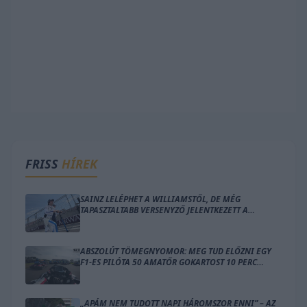
FRISS
HÍREK
SAINZ LELÉPHET A WILLIAMSTŐL, DE MÉG
TAPASZTALTABB VERSENYZŐ JELENTKEZETT A
HELYÉRE
ABSZOLÚT TÖMEGNYOMOR: MEG TUD ELŐZNI EGY
F1-ES PILÓTA 50 AMATŐR GOKARTOST 10 PERC
ALATT?
„APÁM NEM TUDOTT NAPI HÁROMSZOR ENNI” – AZ