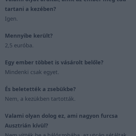
tartani a kezében?
Igen.
Mennyibe került?
2,5 euróba.
Egy ember többet is vásárolt belőle?
Mindenki csak egyet.
És beletették a zsebükbe?
Nem, a kezükben tartották.
Valami olyan dolog ez, ami nagyon furcsa
Ausztrián kívül?
Nem vitték be a hálószobába, az utcán sétáltak