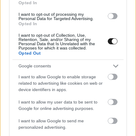
Opted In
I want to opt-out of processing my
Personal Data for Targeted Advertising.
Opted In
I want to opt-out of Collection, Use,
Retention, Sale, and/or Sharing of my
Personal Data that Is Unrelated with the
Purposes for which it was collected.
Opted Out
Google consents
I want to allow Google to enable storage
related to advertising like cookies on web or
device identifiers in apps.
Szükséged volt hozzá valamilyen képességre,
I want to allow my user data to be sent to
Google for online advertising purposes.
amit a jelenlegi munkádban is használsz?
Igen, az értékesítésre.
I want to allow Google to send me
personalized advertising.