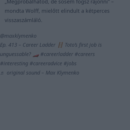
„Megpróbálhatod, de sosem fogsz rájönni” –
mondta Wolff, mielőtt elindult a kétperces
visszaszámláló.
@maxklymenko
Ep. 413 – Career Ladder 🪜 Toto’s first job is
unguessable? 🏎️
#careerladder
#careers
#interesting
#careeradvice
#jobs
♬ original sound – Max Klymenko