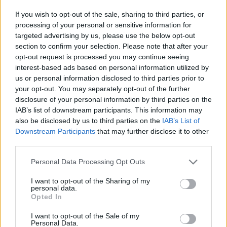
If you wish to opt-out of the sale, sharing to third parties, or
processing of your personal or sensitive information for
targeted advertising by us, please use the below opt-out
section to confirm your selection. Please note that after your
opt-out request is processed you may continue seeing
interest-based ads based on personal information utilized by
us or personal information disclosed to third parties prior to
your opt-out. You may separately opt-out of the further
disclosure of your personal information by third parties on the
A beszélgetés nagyjából így zajlott:
IAB’s list of downstream participants. This information may
also be disclosed by us to third parties on the
IAB’s List of
Downstream Participants
that may further disclose it to other
Szerelő, valami autókkal kapcsolatos?
third parties.
Wolff
: Nem.
Please note that this website/app uses one or more Google
Personal Data Processing Opt Outs
services and may gather and store information including but
Hol volt ez földrajzilag?
not limited to your visit or usage behaviour. You may click to
I want to opt-out of the Sharing of my
personal data.
grant or deny consent to Google and its third-party tags to
Bécsben, Ausztriában.
Opted In
use your data for below specified purposes in below Google
consent section.
I want to opt-out of the Sale of my
Personal Data.