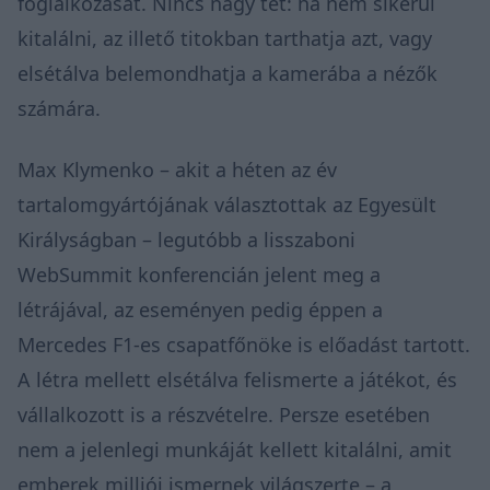
foglalkozását. Nincs nagy tét: ha nem sikerül
kitalálni, az illető titokban tarthatja azt, vagy
elsétálva belemondhatja a kamerába a nézők
számára.
Max Klymenko – akit a héten az év
tartalomgyártójának választottak az Egyesült
Királyságban – legutóbb a lisszaboni
WebSummit konferencián jelent meg a
létrájával, az eseményen pedig éppen a
Mercedes F1-es csapatfőnöke is előadást tartott.
A létra mellett elsétálva felismerte a játékot, és
vállalkozott is a részvételre. Persze esetében
nem a jelenlegi munkáját kellett kitalálni, amit
emberek milliói ismernek világszerte – a