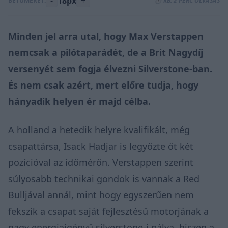
-
18px
+
BETŰMÉRET:
⏱️ KB. 2 PERC OLVASÁS
Minden jel arra utal, hogy Max Verstappen
nemcsak a pilótaparádét, de a Brit Nagydíj
versenyét sem fogja élvezni Silverstone-ban.
És nem csak azért, mert előre tudja, hogy
hányadik helyen ér majd célba.
A holland a hetedik helyre kvalifikált, még
csapattársa, Isack Hadjar is legyőzte őt két
pozícióval az időmérőn. Verstappen szerint
súlyosabb technikai gondok is vannak a Red
Bulljával annál, mint hogy egyszerűen nem
fekszik a csapat saját fejlesztésű motorjának a
nagy energiaigényű silverstone-i pálya, hiszen a