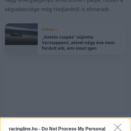
végsebessége még Hadjarétól is elmaradt.
FORMA-1
„Kettős csapás” sújtotta
Verstappent, akivel négy éve nem
fordult elő, ami most igen
racingline.hu -
Do Not Process My Personal