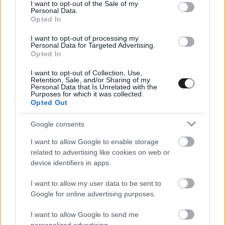
consent section.
I want to opt-out of the Sale of my
a beállítások megváltoztatásával bokszutcai rajt
Personal Data.
Opted In
mellett köteleződnek el.
I want to opt-out of processing my
Personal Data for Targeted Advertising.
„Ha így hagyjuk az autót, semmi értelme
Opted In
versenyezni. Legszívesebben mindent
I want to opt-out of Collection, Use,
Retention, Sale, and/or Sharing of my
kicserélnék. Ha a jelenlegi rajtpozíciómból
Personal Data that Is Unrelated with the
Purposes for which it was collected.
indulok, nagyjából ugyanott is maradok,
Opted Out
legfeljebb eggyel hátracsúszok” –
vetítette
előre
Google consents
a futamának várható kiábrándító képét.
I want to allow Google to enable storage
related to advertising like cookies on web or
device identifiers in apps.
I want to allow my user data to be sent to
Google for online advertising purposes.
I want to allow Google to send me