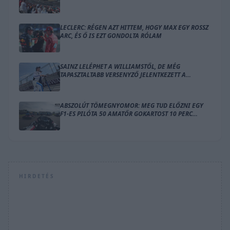
LÁZBA
LECLERC: RÉGEN AZT HITTEM, HOGY MAX EGY ROSSZ
ARC, ÉS Ő IS EZT GONDOLTA RÓLAM
SAINZ LELÉPHET A WILLIAMSTŐL, DE MÉG
TAPASZTALTABB VERSENYZŐ JELENTKEZETT A
HELYÉRE
ABSZOLÚT TÖMEGNYOMOR: MEG TUD ELŐZNI EGY
F1-ES PILÓTA 50 AMATŐR GOKARTOST 10 PERC
ALATT?
HIRDETÉS