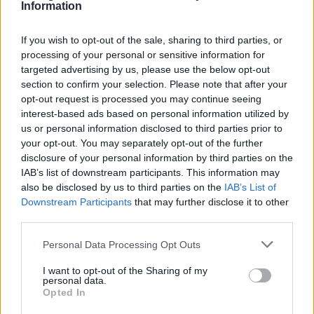
Information
If you wish to opt-out of the sale, sharing to third parties, or
processing of your personal or sensitive information for
targeted advertising by us, please use the below opt-out
section to confirm your selection. Please note that after your
„Szó szerint mindent kipróbáltam az időmérőn,
opt-out request is processed you may continue seeing
de a csúcssebességen semmi nem segített.
interest-based ads based on personal information utilized by
us or personal information disclosed to third parties prior to
Lehet, hogy gyorsabb vagyok az egyik
your opt-out. You may separately opt-out of the further
egyenesben, de akkor a másikban leszek
disclosure of your personal information by third parties on the
IAB’s list of downstream participants. This information may
lassabb. Összességében viszont egyszerűen túl
also be disclosed by us to third parties on the
IAB’s List of
lassúak vagyunk” – fogalmazott a holland.
Downstream Participants
that may further disclose it to other
third parties.
Verstappen még szombaton felvetette, szerinte
Please note that this website/app uses one or more Google
Personal Data Processing Opt Outs
services and may gather and store information including but
jobbak lehetnek a vasárnapi esélyeik, ha
not limited to your visit or usage behaviour. You may click to
I want to opt-out of the Sharing of my
personal data.
egyszerűen feladják a 7. rajthelyet, kiveszik az
grant or deny consent to Google and its third-party tags to
Opted In
use your data for below specified purposes in below Google
autót a parc ferméből, s motorcserével, valamint