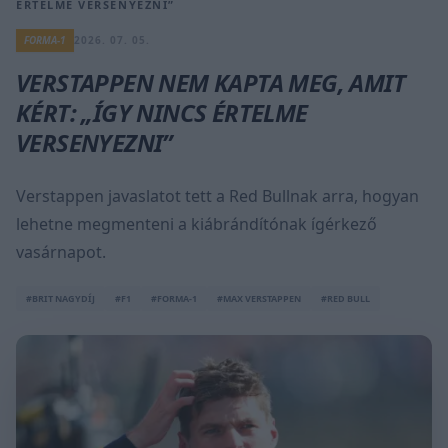
ÉRTELME VERSENYEZNI”
FORMA-1
2026. 07. 05.
VERSTAPPEN NEM KAPTA MEG, AMIT
KÉRT: „ÍGY NINCS ÉRTELME
VERSENYEZNI”
Verstappen javaslatot tett a Red Bullnak arra, hogyan
lehetne megmenteni a kiábrándítónak ígérkező
vasárnapot.
#BRIT NAGYDÍJ
#F1
#FORMA-1
#MAX VERSTAPPEN
#RED BULL