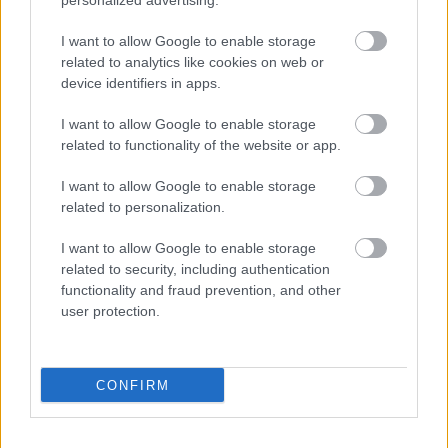
personalized advertising.
I want to allow Google to enable storage
related to analytics like cookies on web or
device identifiers in apps.
I want to allow Google to enable storage
related to functionality of the website or app.
I want to allow Google to enable storage
related to personalization.
Nem tudni, hogy a Red Bull mennyire vette
komolyan fontolóra Verstappen javaslatát,
I want to allow Google to enable storage
related to security, including authentication
viszont vasárnap, pár órával a futam előtt
functionality and fraud prevention, and other
véglegessé vált, hogy a holland marad a rajtrács
user protection.
hetedik helyén, vagyis nincs motorcsere, és a
csapat nem végez el nagyobb változásokat az
CONFIRM
autón.