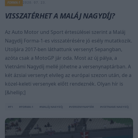
FORMA-1
2020. 07. 23.
VISSZATÉRHET A MALÁJ NAGYDÍJ?
Az Auto Motor und Sport értesülései szerint a Maláj
Nagydíj Forma-1-es visszatérésére jó esély mutatkozik.
Utoljára 2017-ben láthattunk versenyt Sepangban,
azóta csak a MotoGP jár oda. Most az új pálya, a
Vietnámi Nagydíj mellé jöhetne a versenynaptárban. A
két ázsiai versenyt elvileg az európai szezon után, de a
közel-keleti versenyek előtt rendeznék. Olyan hír is
[&hellip;]
#F1
#FORMA-1
#MALÁJ NAGYDÍJ
#VERSENYNAPTÁR
#VIETNAMI NAGYDÍJ