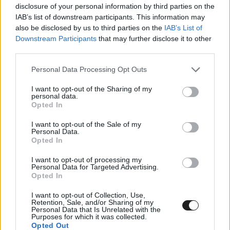
disclosure of your personal information by third parties on the
Nagydíj idén törölve lesz, tehát ebből kiindulva,
IAB’s list of downstream participants. This information may
az egyetlen délkelet-ázsiai futam Vietnám lenne,
also be disclosed by us to third parties on the
IAB’s List of
Downstream Participants
that may further disclose it to other
akik nagyon szeretnék, ha 2020-ban ellátogatna
third parties.
hozzájuk a száguldó cirkusz. Mivel minél
Please note that this website/app uses one or more Google
Personal Data Processing Opt Outs
rövidebb idő alatt minél több nagydíj rendezése
services and may gather and store information including but
not limited to your visit or usage behaviour. You may click to
I want to opt-out of the Sharing of my
a cél, logisztikailag úgy érné meg, ha a
personal data.
grant or deny consent to Google and its third-party tags to
Opted In
térségben még lenne legalább egy verseny, ha
use your data for below specified purposes in below Google
consent section.
már odautaznak a csapatok. És akkor ez lehetne
I want to opt-out of the Sale of my
Personal Data.
a már emlegetett Malájzia.
Opted In
I want to opt-out of processing my
Personal Data for Targeted Advertising.
Opted In
I want to opt-out of Collection, Use,
Retention, Sale, and/or Sharing of my
Personal Data that Is Unrelated with the
Purposes for which it was collected.
Opted Out