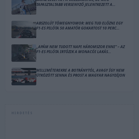
TAPASZTALTABB VERSENYZŐ JELENTKEZETT A
HELYÉRE
ABSZOLÚT TÖMEGNYOMOR: MEG TUD ELŐZNI EGY
F1-ES PILÓTA 50 AMATŐR GOKARTOST 10 PERC
ALATT?
„APÁM NEM TUDOTT NAPI HÁROMSZOR ENNI” – AZ
F1-ES PILÓTA IRTÓZIK A MONACÓI LAKÁS
GONDOLATÁTÓL
MILLIMÉTEREKRE A BOTRÁNYTÓL, AVAGY ÍGY NEM
ÜTKÖZÖTT SENNA ÉS PROST A MAGYAR NAGYDÍJON
HIRDETÉS