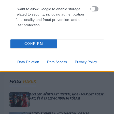
I want to allow Google to enable storage
related to security, including authentication
functionality and fraud prevention, and other
user protection.
CONFIRM
Data Deletion
Data Access
Privacy Policy
FRISS
HÍREK
LECLERC: RÉGEN AZT HITTEM, HOGY MAX EGY ROSSZ
ARC, ÉS Ő IS EZT GONDOLTA RÓLAM
SAINZ LELÉPHET A WILLIAMSTŐL, DE MÉG