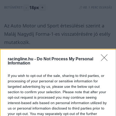
-
18px
+
BETŰMÉRET:
⏱️ KB. 1 PERC OLVASÁS
Az Auto Motor und Sport értesülései szerint a
Maláj Nagydíj Forma-1-es visszatérésére jó esély
mutatkozik.
Utoljára 2017-ben láthattunk versenyt
racingline.hu -
Do Not Process My Personal
Information
Sepangban, azóta csak a MotoGP jár oda. Most
az új pálya, a Vietnámi Nagydíj mellé jöhetne a
If you wish to opt-out of the sale, sharing to third parties, or
versenynaptárban. A két ázsiai versenyt elvileg
processing of your personal or sensitive information for
targeted advertising by us, please use the below opt-out
az európai szezon után, de a közel-keleti
section to confirm your selection. Please note that after your
versenyek előtt rendeznék.
opt-out request is processed you may continue seeing
interest-based ads based on personal information utilized by
us or personal information disclosed to third parties prior to
Olyan hír is megjelent nemrég, hogy a Kínai
your opt-out. You may separately opt-out of the further