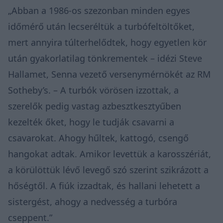
„Abban a 1986-os szezonban minden egyes
időmérő után lecseréltük a turbófeltöltőket,
mert annyira túlterhelődtek, hogy egyetlen kör
után gyakorlatilag tönkrementek – idézi Steve
Hallamet, Senna vezető versenymérnökét az RM
Sotheby’s. – A turbók vörösen izzottak, a
szerelők pedig vastag azbesztkesztyűben
kezelték őket, hogy le tudják csavarni a
csavarokat. Ahogy hűltek, kattogó, csengő
hangokat adtak. Amikor levettük a karosszériát,
a körülöttük lévő levegő szó szerint szikrázott a
hőségtől. A fiúk izzadtak, és hallani lehetett a
sistergést, ahogy a nedvesség a turbóra
cseppent.”