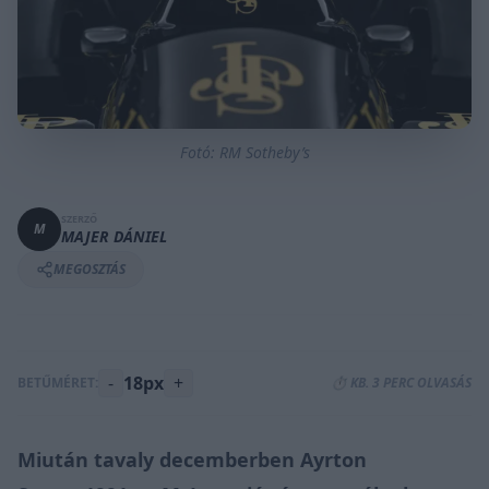
Fotó: RM Sotheby’s
SZERZŐ
M
MAJER DÁNIEL
MEGOSZTÁS
-
18px
+
BETŰMÉRET:
⏱️ KB. 3 PERC OLVASÁS
Miután tavaly decemberben Ayrton