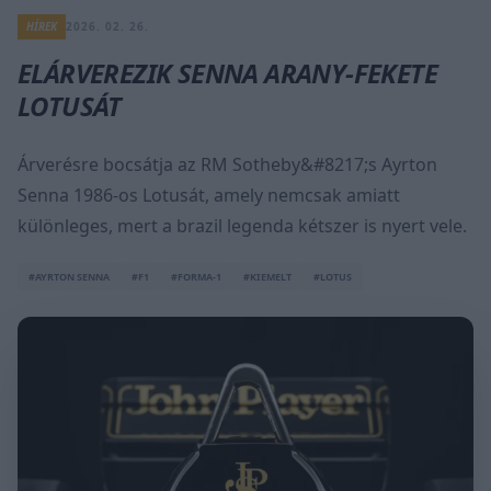
HÍREK
2026. 02. 26.
ELÁRVEREZIK SENNA ARANY-FEKETE
LOTUSÁT
Árverésre bocsátja az RM Sotheby&#8217;s Ayrton
Senna 1986-os Lotusát, amely nemcsak amiatt
különleges, mert a brazil legenda kétszer is nyert vele.
#AYRTON SENNA
#F1
#FORMA-1
#KIEMELT
#LOTUS