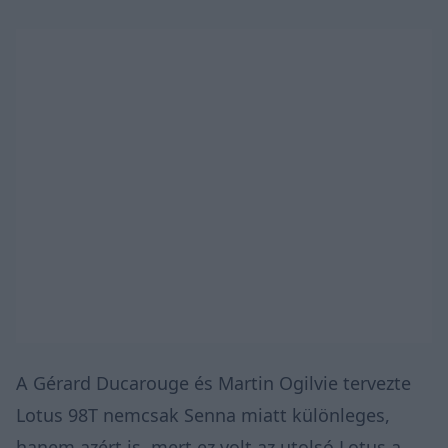
A Gérard Ducarouge és Martin Ogilvie tervezte
Lotus 98T nemcsak Senna miatt különleges,
hanem azért is, mert ez volt az utolsó Lotus a