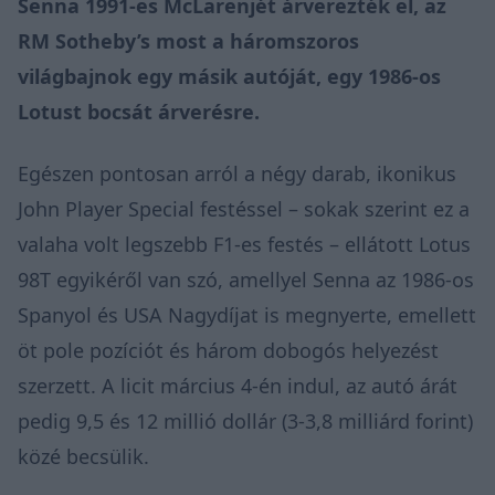
Senna
1991-es McLarenjét árverezték el
, az
RM Sotheby’s most a háromszoros
világbajnok egy másik autóját, egy 1986-os
Lotust
bocsát árverésre.
Egészen pontosan arról a négy darab, ikonikus
John Player Special festéssel – sokak szerint ez a
valaha volt legszebb F1-es festés – ellátott Lotus
98T egyikéről van szó, amellyel Senna az 1986-os
Spanyol és USA Nagydíjat is megnyerte, emellett
öt pole pozíciót és három dobogós helyezést
szerzett. A licit március 4-én indul, az autó árát
pedig 9,5 és 12 millió dollár (3-3,8 milliárd forint)
közé becsülik.