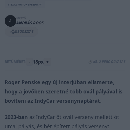
#TEXAS MOTOR SPEEDWAY
SZERZŐ
A
ANDRÁS ROOS
MEGOSZTÁS
-
18px
+
BETŰMÉRET:
⏱️ KB. 2 PERC OLVASÁS
Roger Penske egy új interjúban elismerte,
hogy a jövőben szeretné több ovál pályával is
bővíteni az IndyCar versenynaptárát.
2023-ban
az IndyCar öt ovál verseny mellett öt
utcai pályás, és hét épített pályás versenyt