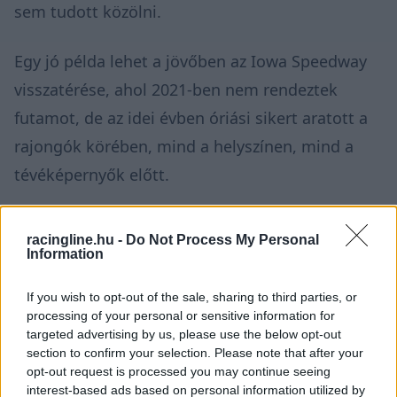
sem tudott közölni.
Egy jó példa lehet a jövőben az Iowa Speedway
visszatérése, ahol 2021-ben nem rendeztek
futamot, de az idei évben óriási sikert aratott a
rajongók körében, mind a helyszínen, mind a
tévéképernyők előtt.
racingline.hu -
Do Not Process My Personal
Information
If you wish to opt-out of the sale, sharing to third parties, or
processing of your personal or sensitive information for
targeted advertising by us, please use the below opt-out
section to confirm your selection. Please note that after your
opt-out request is processed you may continue seeing
interest-based ads based on personal information utilized by