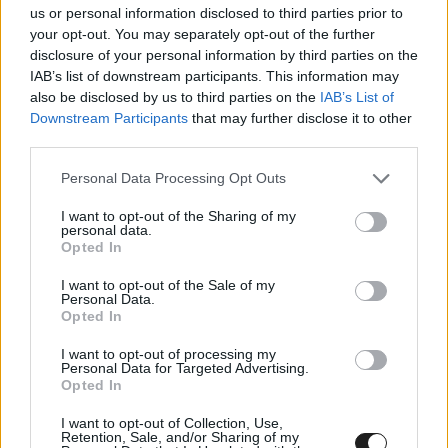
us or personal information disclosed to third parties prior to
your opt-out. You may separately opt-out of the further
disclosure of your personal information by third parties on the
IAB’s list of downstream participants. This information may
also be disclosed by us to third parties on the
IAB’s List of
Downstream Participants
that may further disclose it to other
third parties.
„
Sok időt és energiát kellett fordítanunk Iowa-ra,
hogy legyen egy olyan promóterünk, aki sikerre
Please note that this website/app uses one or more Google
Personal Data Processing Opt Outs
services and may gather and store information including but
tudja vinni az eseményt
” – magyarázta az IndyCar
not limited to your visit or usage behaviour. You may click to
I want to opt-out of the Sharing of my
personal data.
tulajdonosa.
grant or deny consent to Google and its third-party tags to
Opted In
use your data for below specified purposes in below Google
consent section.
I want to opt-out of the Sale of my
„
Biztosítani akarjuk, hogy bárhová megyünk is, a
Personal Data.
Opted In
szurkolók számára minőségi kikapcsolódást
I want to opt-out of processing my
jelentsen, megfelelő legyen megközelíthetősége és a
Personal Data for Targeted Advertising.
Opted In
versenyzőknek is biztonságos helyszín legyen.
”
I want to opt-out of Collection, Use,
Retention, Sale, and/or Sharing of my
„
Aztán a televíziózás szempontjából meg kell