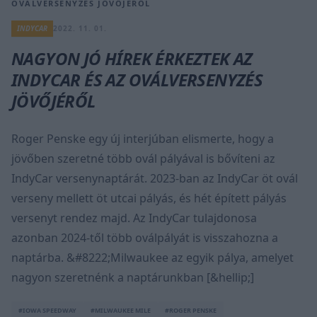
OVÁLVERSENYZÉS JÖVŐJÉRŐL
INDYCAR
2022. 11. 01.
NAGYON JÓ HÍREK ÉRKEZTEK AZ
INDYCAR ÉS AZ OVÁLVERSENYZÉS
JÖVŐJÉRŐL
Roger Penske egy új interjúban elismerte, hogy a
jövőben szeretné több ovál pályával is bővíteni az
IndyCar versenynaptárát. 2023-ban az IndyCar öt ovál
verseny mellett öt utcai pályás, és hét épített pályás
versenyt rendez majd. Az IndyCar tulajdonosa
azonban 2024-től több oválpályát is visszahozna a
naptárba. &#8222;Milwaukee az egyik pálya, amelyet
nagyon szeretnénk a naptárunkban [&hellip;]
#IOWA SPEEDWAY
#MILWAUKEE MILE
#ROGER PENSKE