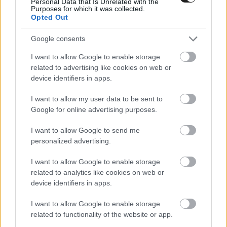
Personal Data that Is Unrelated with the
Purposes for which it was collected.
néznünk, hogy milyen hétvégék állnak
Opted Out
rendelkezésre, az év melyik időszakában szeretnénk
Google consents
ott versenyezni, és így tovább. Tehát nem csak arról
I want to allow Google to enable storage
van szó, hogy ‘Hé, menjünk ide’, és máris működik.
related to advertising like cookies on web or
device identifiers in apps.
Rengeteg erőfeszítést kell tennünk az ügy
érdekében.
”
I want to allow my user data to be sent to
Google for online advertising purposes.
I want to allow Google to send me
personalized advertising.
I want to allow Google to enable storage
related to analytics like cookies on web or
device identifiers in apps.
I want to allow Google to enable storage
related to functionality of the website or app.