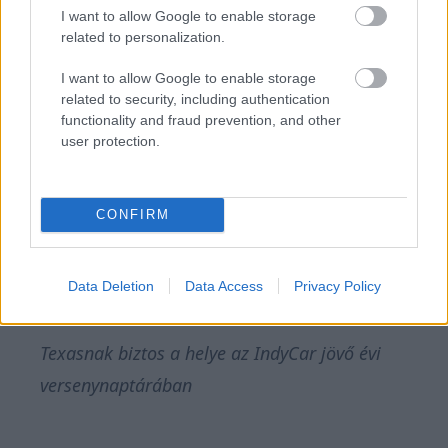
I want to allow Google to enable storage
related to personalization.
I want to allow Google to enable storage
related to security, including authentication
functionality and fraud prevention, and other
Penskét arról is kérdezték, hogy lesznek-e
user protection.
tovább Superspeedway pályák a naptárban, és
válaszából leginkább az derült ki, hogy már azt is
CONFIRM
nagy dolognak tartja, hogy Texasszal sikerült
hosszú távú megállapodást kötniük.
Data Deletion
Data Access
Privacy Policy
Texasnak biztos a helye az IndyCar jövő évi
versenynaptárában