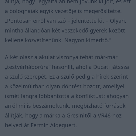
állítja, hogy „egyáltalán nem jövünk ki jól”, és ezt
a bolognaiak egyik vezetője is megerősítette.
„Pontosan erről van szó – jelentette ki. – Olyan,
mintha állandóan két veszekedő gyerek között
kellene közvetítenünk. Nagyon kimerítő.”
A két olasz alakulat viszonya tehát már-már
„testvérháborúra” hasonlít, ahol a Ducati játssza
a szülő szerepét. Ez a szülő pedig a hírek szerint
a közelmúltban olyan döntést hozott, amellyel
ismét lángra lobbantotta a konfliktust: ahogyan
arról mi is beszámoltunk, megbízható források
állítják, hogy a márka a Gresinitől a VR46-hoz
helyezi át Fermín Aldeguert.