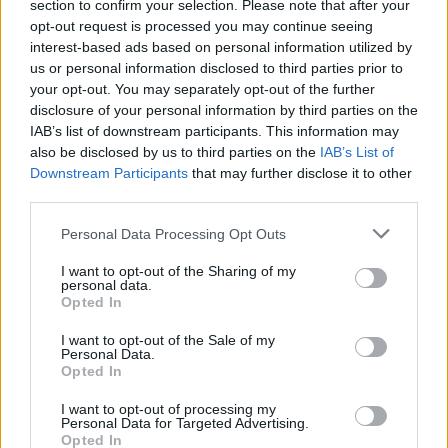
section to confirm your selection. Please note that after your
az automatikus kétéves szerződéshosszabbítást
opt-out request is processed you may continue seeing
interest-based ads based on personal information utilized by
jelentő opciót, amelyet még 2024-ben építettek
us or personal information disclosed to third parties prior to
be a megállapodásba. A 21. születésnapját múlt
your opt-out. You may separately opt-out of the further
disclosure of your personal information by third parties on the
hét vasárnap ünneplő motoros fizetése ezzel
IAB’s list of downstream participants. This information may
megnő, ami szintén fontos szempont, hiszen a
also be disclosed by us to third parties on the
IAB’s List of
Downstream Participants
that may further disclose it to other
VR46 nagyobb pénzügyi forrásokkal rendelkezik,
third parties.
mint a Gresini. Ami pedig a technikai aspektust
Please note that this website/app uses one or more Google
Personal Data Processing Opt Outs
illeti, bár a jövő évi motorok a szabályváltozások
services and may gather and store information including but
not limited to your visit or usage behaviour. You may click to
I want to opt-out of the Sharing of my
miatt az év elején ugyanolyanok lesznek, nem
personal data.
grant or deny consent to Google and its third-party tags to
Opted In
mindegy, hogy az adott versenyző, illetve csapat
use your data for below specified purposes in below Google
consent section.
mennyire hamar kapja meg a különböző
I want to opt-out of the Sale of my
Personal Data.
fejlesztéseket, és a VR46 ebben a tekintetben is
Opted In
előnyben lehet.
I want to opt-out of processing my
Personal Data for Targeted Advertising.
Opted In