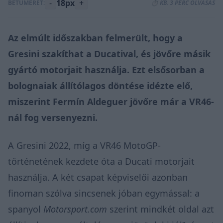
-
18px
+
BETŰMÉRET:
⏱️ KB. 3 PERC OLVASÁS
Az elmúlt időszakban felmerült, hogy a
Gresini szakíthat a Ducatival, és jövőre másik
gyártó motorjait használja. Ezt elsősorban a
bolognaiak állítólagos döntése idézte elő,
miszerint Fermín Aldeguer jövőre már a VR46-
nál fog versenyezni.
A Gresini 2022, míg a VR46 MotoGP-
történetének kezdete óta a Ducati motorjait
használja. A két csapat képviselői azonban
finoman szólva sincsenek jóban egymással: a
spanyol
Motorsport.com
szerint mindkét oldal azt