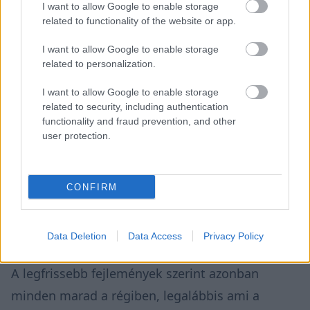
I want to allow Google to enable storage
related to functionality of the website or app.
A Gresininél emiatt a korábbi hírek szerint más
I want to allow Google to enable storage
opció után néztek, ám a mozgástér viszonylag
related to personalization.
szűkös volt. Az Apriliával, ha lehet, még
I want to allow Google to enable storage
rosszabb a viszonyuk, mint a VR46-tal, hiszen
related to security, including authentication
2021-ben nem a legszebb módon fejezték be az
functionality and fraud prevention, and other
user protection.
együttműködést. Egy másik korábbi
beszállítóval, a Hondával viszont tárgyaltak, ám
CONFIRM
nehéz megmondani, hogy ebben valódi szándék
volt, vagy csak a Ducatitól akartak jobb ajánlatot
kicsikarni.
Data Deletion
Data Access
Privacy Policy
A legfrissebb fejlemények szerint azonban
minden marad a régiben, legalábbis ami a