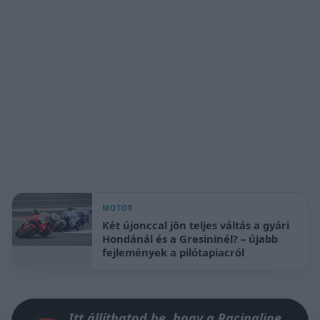
MOTOR
Két újonccal jön teljes váltás a gyári
Hondánál és a Gresininél? – újabb
fejlemények a pilótapiacról
Itt állíthatod be, hogy a Racingline