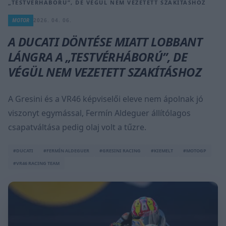
„TESTVÉRHÁBORÚ”, DE VÉGÜL NEM VEZETETT SZAKÍTÁSHOZ
MOTOR
2026. 04. 06.
A DUCATI DÖNTÉSE MIATT LOBBANT
LÁNGRA A „TESTVÉRHÁBORÚ”, DE
VÉGÜL NEM VEZETETT SZAKÍTÁSHOZ
A Gresini és a VR46 képviselői eleve nem ápolnak jó
viszonyt egymással, Fermín Aldeguer állítólagos
csapatváltása pedig olaj volt a tűzre.
#DUCATI
#FERMÍN ALDEGUER
#GRESINI RACING
#KIEMELT
#MOTOGP
#VR46 RACING TEAM