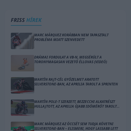
FRISS
HÍREK
MARC MÁRQUEZ KORÁBBAN NEM TAPASZTALT
PROBLÉMA MIATT SZENVEDETT
DRÁMAI FORDULAT A VB-N, MEGSÉRÜLT A
TORONYMAGASAN VEZETŐ ÉLLOVAS (VIDEÓ)
MARTÍN RAJT-CÉL GYŐZELMET ARATOTT
SILVERSTONE-BAN, AZ APRILIA TAROLT A SPRINTEN
MARTÍN POLE-T SZERZETT, BEZZECCHI ALKATRÉSZT
HULLAJTOTT, AZ APRILIA ÚJABB IDŐMÉRŐT TAROLT
LE SILVERSTONE-BAN
MARC MÁRQUEZ AZ ÖCCSÉT SEM TUDJA KÖVETNI
SILVERSTONE-BAN – ELISMERI, HOGY LASSABB LETT