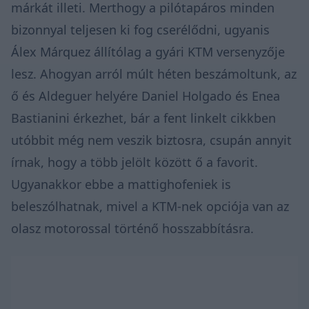
márkát illeti. Merthogy a pilótapáros minden
bizonnyal teljesen ki fog cserélődni, ugyanis
Álex Márquez állítólag a gyári KTM versenyzője
lesz. Ahogyan arról múlt héten beszámoltunk, az
ő és Aldeguer helyére Daniel Holgado és Enea
Bastianini érkezhet, bár a fent linkelt cikkben
utóbbit még nem veszik biztosra, csupán annyit
írnak, hogy a több jelölt között ő a favorit.
Ugyanakkor ebbe a mattighofeniek is
beleszólhatnak, mivel a KTM-nek opciója van az
olasz motorossal történő hosszabbításra.