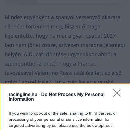
Mindez egyébként a spanyol versenyző akarata
ellenére történhet meg, hiszen ő maga
kijelentette, hogy ha már a gyári csapat 2027-
ben nem jöhet össze, szívesen maradna jelenlegi
helyén. A Ducati döntése ugyanakkor abból a
szempontból érthető, hogy a Pramac
távozásával Valentino Rossi istállója lett az első
számú szatellitalakulat – még ha ez a tavalyi
eredményeken nem is látszik.
racingline.hu -
Do Not Process My Personal
Information
Fontos kiemelni, hogy Aldeguer nem a
If you wish to opt-out of the sale, sharing to third parties, or
Gresinivel, hanem közvetlenül a Ducatival áll
processing of your personal or sensitive information for
szerződésben, és a bolognaiak állítólag lehívták
targeted advertising by us, please use the below opt-out