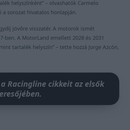
alék helyszínként” – olvashatók Carmelo
ai
a sorozat hivatalos honlapján.
díj jövőre visszatér. A motorok ismét
27-ben. A MotorLand emellett 2028 és 2031
int tartalék helyszín” – tette hozzá Jorge Azcón,
 a Racingline cikkeit az elsők
keresőjében.