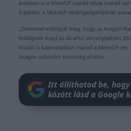
években is a MotoGP család része marad tart
Ezpeleta, a MotoGP vezérigazgatójának szav
„Örömmel erősítjük meg, hogy az Aragón Nagy
felbőgnek majd az alcañizi versenypályán 20
között is kapcsolatban marad a MotoGP-vel, m
Aragón autonóm közösség elnöke.
Itt állíthatod be, hogy
között lásd a Google 