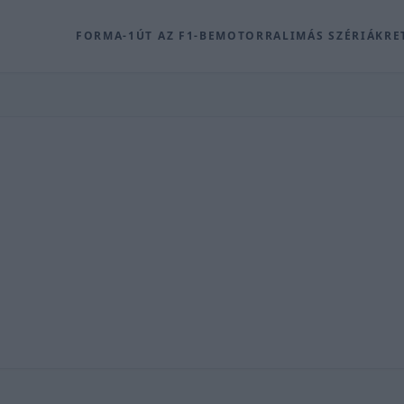
FORMA-1
ÚT AZ F1-BE
MOTOR
RALI
MÁS SZÉRIÁK
RE