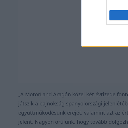
„A MotorLand Aragón közel két évtizede font
játszik a bajnokság spanyolországi jelenlété
együttműködésünk erejét, valamint azt az ért
jelent. Nagyon örülünk, hogy tovább dolgoz