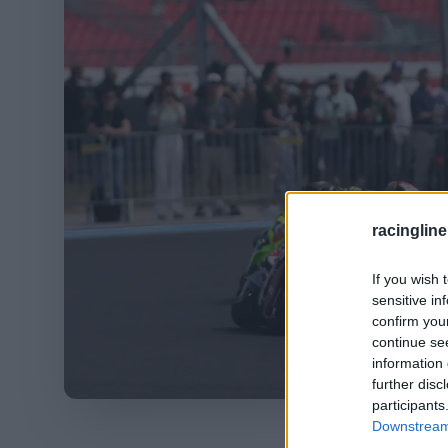
racingline
If you wish 
sensitive in
confirm you
continue se
information 
further disc
participants
Fotó: Gold & Goose
Downstream 