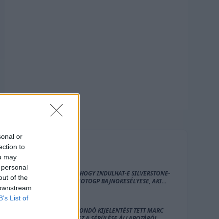
sonal or
FRISS
HÍREK
ection to
ou may
 personal
ELDŐLT, HOGY INDULHAT-E SILVERSTONE-
out of the
BAN A MOTOGP BAJNOKESÉLYESE, AKI
 downstream
„HÁBORÚRA” KÉSZÜL
B’s List of
SOKATMONDÓ KIJELENTÉST TETT MARC
MÁRQUEZ A SÉRÜLÉSE ÁLLAPOTÁRÓL