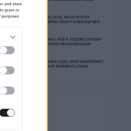
er and store
to grant or
ed purposes
INGOTT AZ ÜLÉSE, MÉGIS KÉTÉVES
HOSSZABBÍTÁST KAPOTT A MOTOGP-BEN AZ
APRILIA VERSENYZŐJE
ITT A (KORAI) VÉGE A TÍZSZERES MOTOGP-
FUTAMGYŐZTES PÁLYAFUTÁSÁNAK?
HOLNAPUTÁN ELDŐL, HOGY VISSZATÉRHET-
E A MOTOGP KORÁBBI ÉLLOVASA
HIRDETÉS