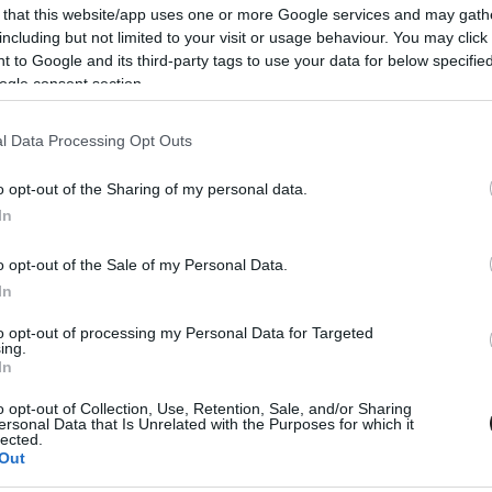
 that this website/app uses one or more Google services and may gath
including but not limited to your visit or usage behaviour. You may click 
MEGOSZTÁS
 to Google and its third-party tags to use your data for below specifi
ogle consent section.
l Data Processing Opt Outs
⏱️ KB. 2 PERC OLVASÁS
o opt-out of the Sharing of my personal data.
In
sze a 2027-es MotoGP-naptárnak. Már a
o opt-out of the Sale of my Personal Data.
In
to opt-out of processing my Personal Data for Targeted
P versenynaptárába tavaly bekerülő Balaton Park
ing.
In
 idei futamot követően 2027-ben már nem
gbajnokság Moto2-es és Moto3-as mezőnye. Gyulay
o opt-out of Collection, Use, Retention, Sale, and/or Sharing
ersonal Data that Is Unrelated with the Purposes for which it
gazgatója aztán a múlt hétvégi Magyar Nagydíj
lected.
Out
ábban 2028-tól tudná átvállalni a