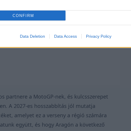
CONFIRM
Data Deletion
Data Access
Privacy Policy
os partnere a MotoGP-nek, és kulcsszerepet
ben. A 2027-es hosszabbítás jól mutatja
éket, amelyet ez a verseny a régió számára
hatunk együtt, és hogy Aragón a következő