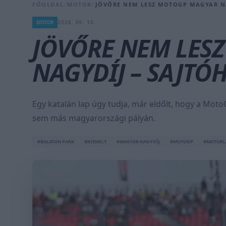
FŐOLDAL
/
MOTOR
/
JÖVŐRE NEM LESZ MOTOGP MAGYAR NA
MOTOR
2026. 06. 10.
JÖVŐRE NEM LES
NAGYDÍJ – SAJTÓ
Egy katalán lap úgy tudja, már eldőlt, hogy a Mo
sem más magyarországi pályán.
#BALATON PARK
#KIEMELT
#MAGYAR NAGYDÍJ
#MOTOGP
#MOTORL