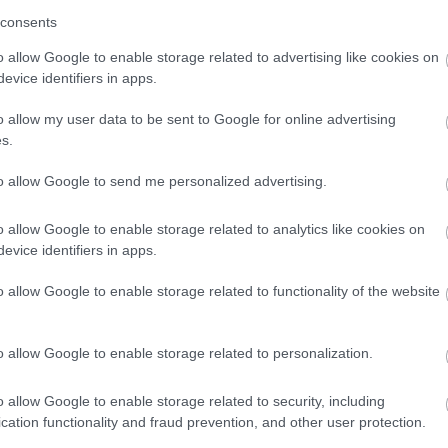
ületik, mivel komoly átalakításokat kellene
consents
ak 1986 óta megszakítás nélkül otthont adó
o allow Google to enable storage related to advertising like cookies on
evice identifiers in apps.
o allow my user data to be sent to Google for online advertising
ni,
a katalán El Periódico értesülései szerint
az
s.
n hazánkba a világbajnokság (a jövő évi
to allow Google to send me personalized advertising.
rősíteni az a tény is, hogy a MotoGP a mai
o allow Google to enable storage related to analytics like cookies on
t eredetileg elveszítő Aragón mégis marad a
evice identifiers in apps.
rós befektetés keretében szerződést kötött a
o allow Google to enable storage related to functionality of the website
éséhez, amelyet követően a pálya 2028 és 2031
utalhat arra, hogy 2028-tól már számolnak a
o allow Google to enable storage related to personalization.
o allow Google to enable storage related to security, including
cation functionality and fraud prevention, and other user protection.