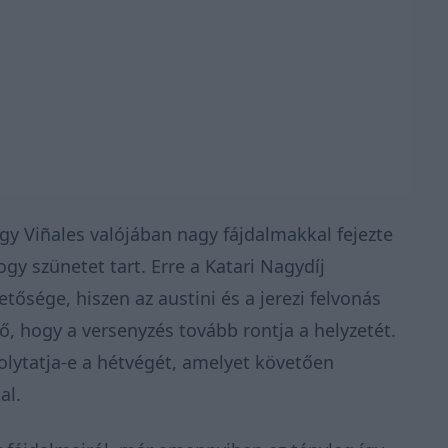
gy Viñales valójában nagy fájdalmakkal fejezte
hogy szünetet tart. Erre a Katari Nagydíj
ősége, hiszen az austini és a jerezi felvonás
tő, hogy a versenyzés tovább rontja a helyzetét.
folytatja-e a hétvégét, amelyet követően
al.