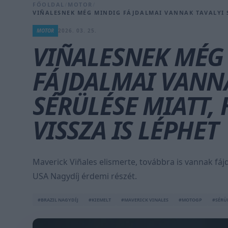
FŐOLDAL
/
MOTOR
/
VIÑALESNEK MÉG MINDIG FÁJDALMAI VANNAK TAVALYI SÉ
MOTOR
2026. 03. 25.
VIÑALESNEK MÉG
FÁJDALMAI VANNA
SÉRÜLÉSE MIATT,
VISSZA IS LÉPHET
Maverick Viñales elismerte, továbbra is vannak fáj
USA Nagydíj érdemi részét.
#BRAZIL NAGYDÍJ
#KIEMELT
#MAVERICK VINALES
#MOTOGP
#SÉRÜ