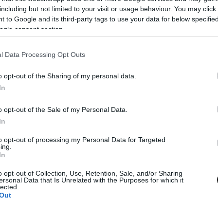
including but not limited to your visit or usage behaviour. You may click 
meg először a közös hangot a KTM akkori
 to Google and its third-party tags to use your data for below specifi
ogle consent section.
, ha nem a legjobb teljesítményt a
t, hogy mire ment volna a szezon második felére
l Data Processing Opt Outs
ha nem tudtuk meg.
o opt-out of the Sharing of my personal data.
In
rőjén a Tech3 versenyzője nagyot esett, aminek
t. A sachsenringi futamok mellett a teljes
o opt-out of the Sale of my Personal Data.
ünet után Spielbergben azonnal megpróbált
In
Akkor a pénteki nap után vissza kellett lépnie,
to opt-out of processing my Personal Data for Targeted
ing.
esen négy fordulót végigcsinált, egyetlen
In
g csak pontot sem szerzett.
o opt-out of Collection, Use, Retention, Sale, and/or Sharing
ersonal Data that Is Unrelated with the Purposes for which it
lected.
Out