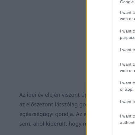
Google 
I want t
web or d
I want t
purpose
I want 
I want t
web or d
I want t
or app.
Az idei év elején viszont úgy tűnt, hogy Viñal
I want t
az előszezont látszólag gond nélkül csinálta
egészségügyi gondja. Az eredménnyel azonb
I want t
sem, ahol kiderült, hogy még mindig nincs t
authenti