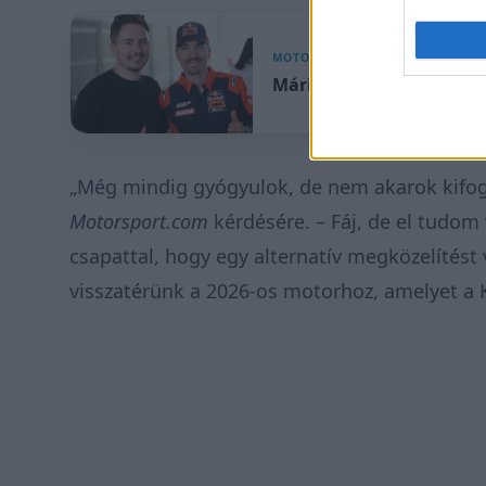
MOTOR
Máris véget ért Lorenzo
„
Még mindig gyógyulok, de nem akarok kifog
Motorsport.com
kérdésére. –
Fáj, de el tudom 
csapattal, hogy egy alternatív megközelítést 
visszatérünk a 2026-os motorhoz, amelyet a K