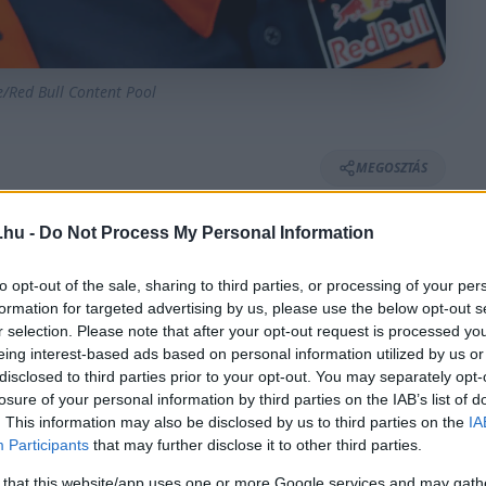
e/Red Bull Content Pool
MEGOSZTÁS
.hu -
Do Not Process My Personal Information
⏱️ KB. 2 PERC OLVASÁS
to opt-out of the sale, sharing to third parties, or processing of your per
formation for targeted advertising by us, please use the below opt-out s
r selection. Please note that after your opt-out request is processed y
eing interest-based ads based on personal information utilized by us or
nnak fájdalmai tavalyi sérüléséből fakadóan,
disclosed to third parties prior to your opt-out. You may separately opt-
ényét. Sajtóértesülések szerint azonban a
losure of your personal information by third parties on the IAB’s list of
. This information may also be disclosed by us to third parties on the
IA
 ki is hagyhatja az USA Nagydíj hétvégéjének
Participants
that may further disclose it to other third parties.
 that this website/app uses one or more Google services and may gath