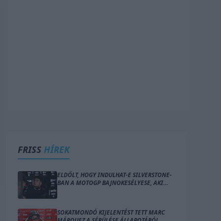
FRISS
HÍREK
ELDŐLT, HOGY INDULHAT-E SILVERSTONE-
BAN A MOTOGP BAJNOKESÉLYESE, AKI
„HÁBORÚRA” KÉSZÜL
SOKATMONDÓ KIJELENTÉST TETT MARC
MÁRQUEZ A SÉRÜLÉSE ÁLLAPOTÁRÓL