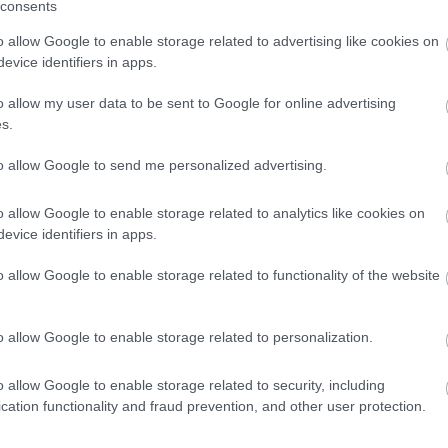
consents
o allow Google to enable storage related to advertising like cookies on
evice identifiers in apps.
o allow my user data to be sent to Google for online advertising
s.
to allow Google to send me personalized advertising.
o allow Google to enable storage related to analytics like cookies on
evice identifiers in apps.
o allow Google to enable storage related to functionality of the website
es teljes mértékben túl van a sérülésén, hiszen
o allow Google to enable storage related to personalization.
 végig, ahogyan a Thai Nagydíj során sem volt
an nem lehetett elégedett, ahogyan Goiâniában
o allow Google to enable storage related to security, including
eljesen rendben.
cation functionality and fraud prevention, and other user protection.