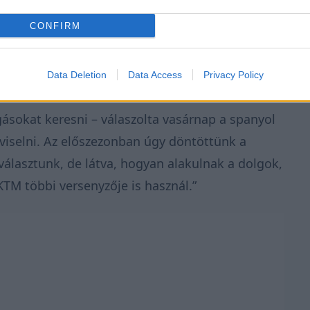
CONFIRM
 és Viñales együttműködése?
Data Deletion
Data Access
Privacy Policy
ásokat keresni –
válaszolta vasárnap a
spanyol
viselni. Az előszezonban úgy döntöttünk a
választunk, de látva, hogyan alakulnak a dolgok,
TM többi versenyzője is használ.”