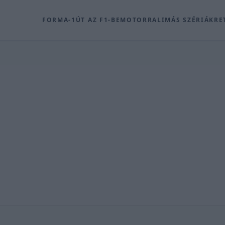
FORMA-1
ÚT AZ F1-BE
MOTOR
RALI
MÁS SZÉRIÁK
RE