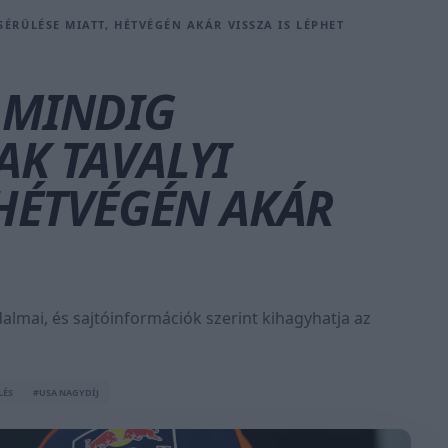
RÜLÉSE MIATT, HÉTVÉGÉN AKÁR VISSZA IS LÉPHET
 MINDIG
K TAVALYI
 HÉTVÉGÉN AKÁR
dalmai, és sajtóinformációk szerint kihagyhatja az
LÉS
#USA NAGYDÍJ