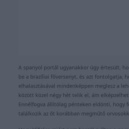
A spanyol portál ugyanakkor úgy értesült, ho
be a brazíliai főversenyt, és azt fontolgatja, 
elhalasztásával mindenképpen meglesz a lehet
között közel négy hét telik el, ám elképzelhe
Ennélfogva állítólag pénteken eldönti, hogy 
találkozik az őt korábban megműtő orvosokk