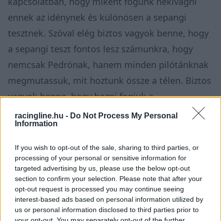
kapcsolatban, hogy miként fogunk nekivágni
ennek az idénynek és különösen a sepangi
tesztnek. Szóval elég biztos vagyok benne, hogy
a sepangi teszt fontos lesz számunkra, hogy
nemcsak Pedrónak, hanem minden pilótánknak
megmutassuk, mit hoztunk össze a télen. Biztos
vagyok benne, hogy hozni fogjuk a
teljesítményt, jól sikerül a tesztünk Sepangban,
racingline.hu -
Do Not Process My Personal
Information
és abból a légkörből kiindulva fogunk beszélni a
versenyzőinkkel a jövőről. Most, amikor
If you wish to opt-out of the sale, sharing to third parties, or
mindannyian egy lépést várnak tőlünk, nem
processing of your personal or sensitive information for
targeted advertising by us, please use the below opt-out
akarok beszélni velük. Elvégeztük a házi
section to confirm your selection. Please note that after your
feladatunkat, Sepangban pedig jó köridőket kell
opt-out request is processed you may continue seeing
interest-based ads based on personal information utilized by
elérnünk. Fontos a versenyző által tapasztalt
us or personal information disclosed to third parties prior to
your opt-out. You may separately opt-out of the further