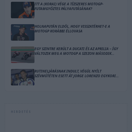
ITT A (KORAI) VÉGE A TÍZSZERES MOTOGP-
FUTAMGYŐZTES PÁLYAFUTÁSÁNAK?
HOLNAPUTÁN ELDŐL, HOGY VISSZATÉRHET-E A
MOTOGP KORÁBBI ÉLLOVASA
EGY SZINTRE KERÜLT A DUCATI ÉS AZ APRILIA – ÍGY
VÁLTOZIK MEG A MOTOGP A SZEZON MÁSODIK
FELÉRE
RUTINELJÁRÁSNAK INDULT, VÉGÜL NYÍLT
SZÍVMŰTÉTEN ESETT ÁT JORGE LORENZO EGYKORI
MENTORA
HIRDETÉS