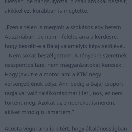
illetően, de hangsúlyozta, ő csak azokkal beszélt,
akikkel ezt korábban is megtette.
„Ezen a télen is megvolt a szokásos egy hetem
Ausztriában, de nem –
felelte
arra a kérdésre,
hogy beszélt-e a Bajaj valamelyik képviselőjével.
– Nem sokat beszélgettem. A tényekre szeretnék
összpontosítani, nem magyarázatokat keresek.
Hogy javult-e a motor, ami a KTM négy
versenyzőjének célja. Ami pedig a Bajaj csoport
tagjaival való találkozásomat illeti, nos, ez nem
történt meg. Azokat az embereket ismerem,
akiket mindig is ismertem.”
Acosta végül arra is kitért, hogy általánosságban