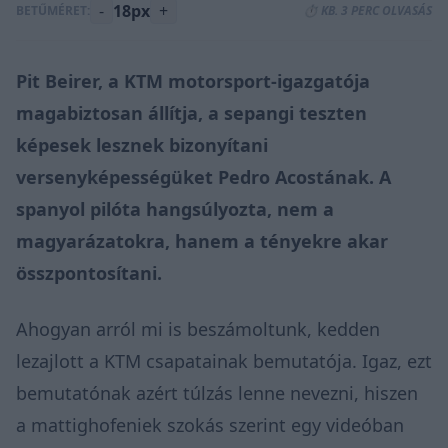
-
18px
+
BETŰMÉRET:
⏱️ KB. 3 PERC OLVASÁS
Pit Beirer, a KTM motorsport-igazgatója
magabiztosan állítja, a sepangi teszten
képesek lesznek bizonyítani
versenyképességüket Pedro Acostának. A
spanyol pilóta hangsúlyozta, nem a
magyarázatokra, hanem a tényekre akar
összpontosítani.
Ahogyan arról mi is beszámoltunk, kedden
lezajlott a KTM csapatainak bemutatója. Igaz, ezt
bemutatónak azért túlzás lenne nevezni, hiszen
a mattighofeniek szokás szerint egy videóban