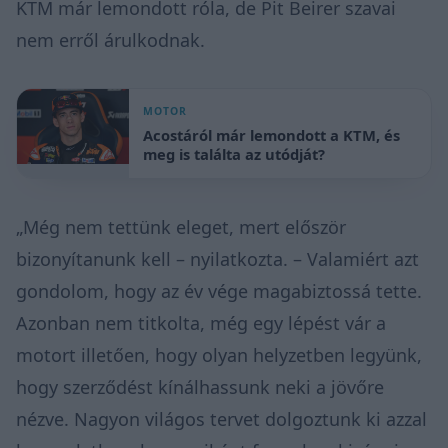
KTM már lemondott róla, de Pit Beirer szavai
nem erről árulkodnak.
MOTOR
Acostáról már lemondott a KTM, és
meg is találta az utódját?
„Még nem tettünk eleget, mert először
bizonyítanunk kell –
nyilatkozta
. – Valamiért azt
gondolom, hogy az év vége magabiztossá tette.
Azonban nem titkolta, még egy lépést vár a
motort illetően, hogy olyan helyzetben legyünk,
hogy szerződést kínálhassunk neki a jövőre
nézve. Nagyon világos tervet dolgoztunk ki azzal