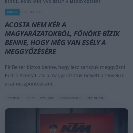
BENNE, HOGY MÉG VAN ESÉLY A MEGGYŐZÉSÉRE
MOTOR
2026. 01. 28.
ACOSTA NEM KÉR A
MAGYARÁZATOKBÓL, FŐNÖKE BÍZIK
BENNE, HOGY MÉG VAN ESÉLY A
MEGGYŐZÉSÉRE
Pit Beirer biztos benne, hogy lesz sanszuk meggyőzni
Pedro Acostát, aki a magyarázatok helyett a tényekre
akar összpontosítani.
#KIEMELT
#KTM
#MOTOGP
#PEDRO ACOSTA
#PIT BEIRER