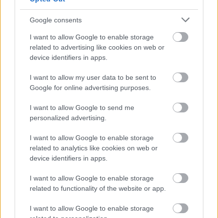
Google consents
I want to allow Google to enable storage
related to advertising like cookies on web or
A témában természetesen magát az érintettet is
device identifiers in apps.
megszólaltatták, ám Acosta talán nem meglepő
I want to allow my user data to be sent to
módon kerülte az érdemi válaszadást. Azt
Google for online advertising purposes.
viszont így is kifejezte, hogy tiszteli mostani
I want to allow Google to send me
munkaadóját, és egyértelműsítette, hogy
personalized advertising.
szerinte nem a KTM bemutatójának alkalmából
I want to allow Google to enable storage
megrendezett eseményen kellene pedzegetni,
related to analytics like cookies on web or
device identifiers in apps.
hogy esetleg elhagyja a márkát.
I want to allow Google to enable storage
„Nos, jelen pillanatban elég gondot okoz, hogy
related to functionality of the website or app.
lássam, mi történik Malajziában –
jelentette ki
. –
I want to allow Google to enable storage