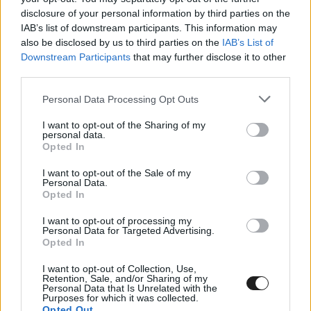
érzés. Nem csupán a köridő számít, hanem az is,
disclosure of your personal information by third parties on the
hogy hogy érzik magukat, amikor felülnek a
IAB’s list of downstream participants. This information may
also be disclosed by us to third parties on the
IAB’s List of
motorra, és megoldódott-e az a néhány
Downstream Participants
that may further disclose it to other
probléma, amelyet orvosolni szerettünk volna.
third parties.
Ezért érzem úgy, hogy van esélyünk Pedróval
Please note that this website/app uses one or more Google
Personal Data Processing Opt Outs
beszélni a jövőről.”
services and may gather and store information including but
not limited to your visit or usage behaviour. You may click to
I want to opt-out of the Sharing of my
personal data.
grant or deny consent to Google and its third-party tags to
Opted In
use your data for below specified purposes in below Google
consent section.
I want to opt-out of the Sale of my
Personal Data.
Opted In
I want to opt-out of processing my
Personal Data for Targeted Advertising.
Opted In
I want to opt-out of Collection, Use,
Retention, Sale, and/or Sharing of my
Personal Data that Is Unrelated with the
Purposes for which it was collected.
Opted Out