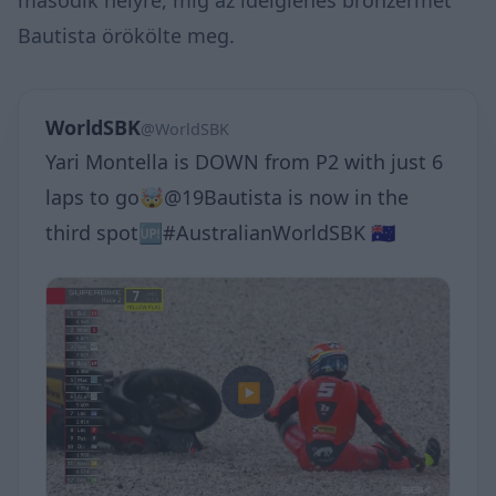
második helyre, míg az ideiglenes bronzérmet
Bautista örökölte meg.
WorldSBK
@WorldSBK
Yari Montella is DOWN from P2 with just 6
laps to go🤯@19Bautista is now in the
third spot🆙#AustralianWorldSBK 🇦🇺
▶