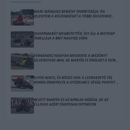
MARC MÁRQUEZ KEMÉNY ÖNKRITIKÁJA: ÉN
JELENTEM A KÜLÖNBSÉGET A TÖBBI DUCATIHOZ
KÉPEST
QUARTARARÓT MEGBÜTETTÉK, ÍGY ÁLL A MOTOGP
TABELLÁJA A BRIT NAGYDÍJ UTÁN
FERNÁNDEZ NAGYON MEGVERTE A MEZŐNYT
SILVERSTONE-BAN, DE MARTÍN IS ÖRÜLHET A FUTAM
UTÁN
ILYEN NINCS, ÉS MÉGIS VAN: A LISTAVEZETŐ TÚL
KORÁN ÜNNEPELTE A GYŐZELMET, VÉGÜL PONTOT IS
ALIG SZERZETT
BEJÖTT MARTÍN ÉS AZ APRILIA HÚZÁSA, DE AZ
ÉLLOVAS AZÉRT ÓVATOSAN OPTIMISTA