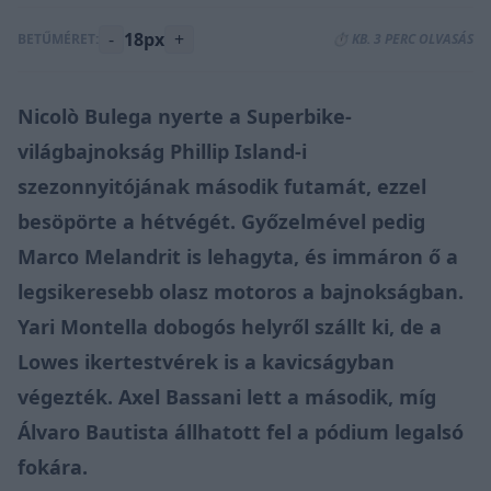
-
18px
+
BETŰMÉRET:
⏱️ KB. 3 PERC OLVASÁS
Nicolò Bulega nyerte a Superbike-
világbajnokság Phillip Island-i
szezonnyitójának második futamát, ezzel
besöpörte a hétvégét. Győzelmével pedig
Marco Melandrit is lehagyta, és immáron ő a
legsikeresebb olasz motoros a bajnokságban.
Yari Montella dobogós helyről szállt ki, de a
Lowes ikertestvérek is a kavicságyban
végezték. Axel Bassani lett a második, míg
Álvaro Bautista állhatott fel a pódium legalsó
fokára.