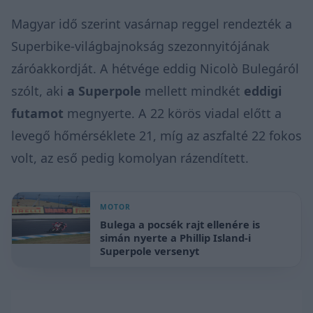
Magyar idő szerint vasárnap reggel rendezték a
Superbike-világbajnokság szezonnyitójának
záróakkordját. A hétvége eddig Nicolò Bulegáról
szólt, aki
a Superpole
mellett mindkét
eddigi
futamot
megnyerte. A 22 körös viadal előtt a
levegő hőmérséklete 21, míg az aszfalté 22 fokos
volt, az eső pedig komolyan rázendített.
MOTOR
Bulega a pocsék rajt ellenére is
simán nyerte a Phillip Island-i
Superpole versenyt