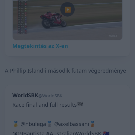
▶
Megtekintés az X-en
A Phillip Island-i második futam végeredménye
WorldSBK
@WorldSBK
Race final and full results🏁
🥇 @nbulega🥈 @axelbassani🥉
@19Bautista #AustralianWorldSBK 🇦🇺