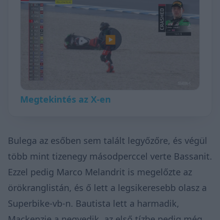
▶
Megtekintés az X-en
Bulega az esőben sem talált legyőzőre, és végül
több mint tizenegy másodperccel verte Bassanit.
Ezzel pedig Marco Melandrit is megelőzte az
örökranglistán, és ő lett a legsikeresebb olasz a
Superbike-vb-n. Bautista lett a harmadik,
Mackenzie a negyedik, az első tízbe pedig még