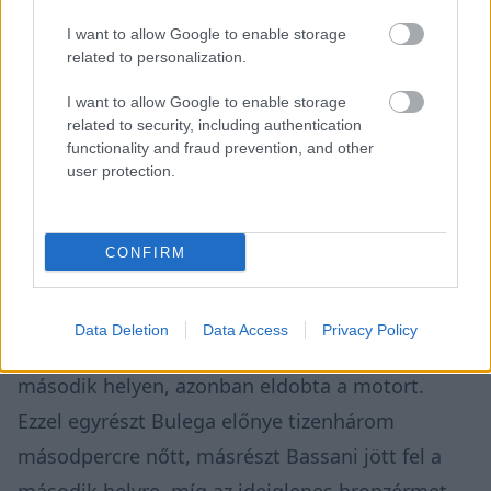
I want to allow Google to enable storage
related to personalization.
▶
I want to allow Google to enable storage
related to security, including authentication
functionality and fraud prevention, and other
user protection.
Megtekintés az X-en
CONFIRM
A 17. körben pedig megtörtént a dráma.
Data Deletion
Data Access
Privacy Policy
Montella senkitől sem zavartatva haladt a
második helyen, azonban eldobta a motort.
Ezzel egyrészt Bulega előnye tizenhárom
másodpercre nőtt, másrészt Bassani jött fel a