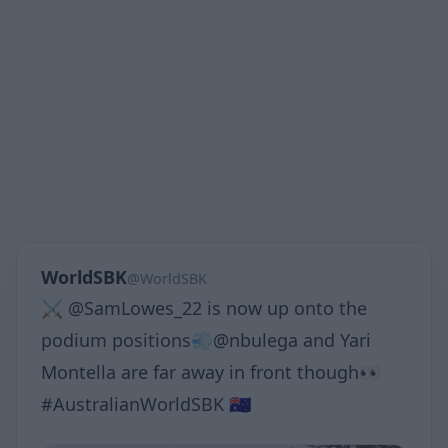
WorldSBK
@WorldSBK
⚔️ @SamLowes_22 is now up onto the
podium positions💨@nbulega and Yari
Montella are far away in front though👀
#AustralianWorldSBK 🇦🇺