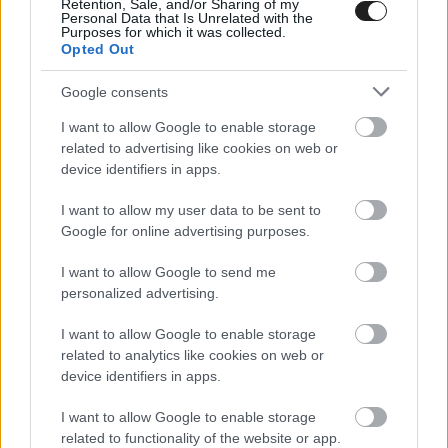
Retention, Sale, and/or Sharing of my
Personal Data that Is Unrelated with the
Purposes for which it was collected.
Opted Out
A portugál a 14. körben dobta be csapattársa
Google consents
mellé, ezzel feljött a kilencedik helyre. Ez
I want to allow Google to enable storage
azonban nem tartott sokáig, mivel az olasz
related to advertising like cookies on web or
device identifiers in apps.
visszaállította a korábbi felállást. Eközben
hátrébb Xavi Vierge bukott.
I want to allow my user data to be sent to
Google for online advertising purposes.
I want to allow Google to send me
WorldSBK
@WorldSBK
personalized advertising.
Close battle between @Petrux9 and Miguel
I want to allow Google to enable storage
Oliveira continues👀
related to analytics like cookies on web or
device identifiers in apps.
⚔️#AustralianWorldSBK 🇦🇺
I want to allow Google to enable storage
related to functionality of the website or app.