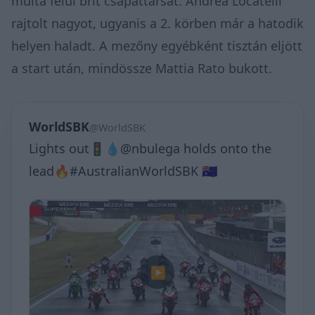
múlta felül brit csapattársát. Andrea Locatelli
rajtolt nagyot, ugyanis a 2. körben már a hatodik
helyen haladt. A mezőny egyébként tisztán eljött
a start után, mindössze Mattia Rato bukott.
WorldSBK
@WorldSBK
Lights out🚦💧@nbulega holds onto the
lead🔥#AustralianWorldSBK 🇦🇺
▶