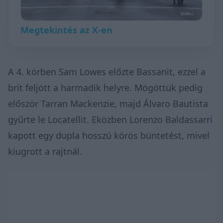
Megtekintés az X-en
A 4. körben Sam Lowes előzte Bassanit, ezzel a
brit feljött a harmadik helyre. Mögöttük pedig
először Tarran Mackenzie, majd Álvaro Bautista
gyűrte le Locatellit. Eközben Lorenzo Baldassarri
kapott egy dupla hosszú körös büntetést, mivel
kiugrott a rajtnál.