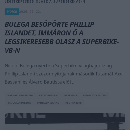
LEGSIKERESEBB OLASZ A SUPERBIKE-VB-N
MOTOR
2026. 02. 22.
BULEGA BESÖPÖRTE PHILLIP
ISLANDET, IMMÁRON Ő A
LEGSIKERESEBB OLASZ A SUPERBIKE-
VB-N
Nicolò Bulega nyerte a Superbike-világbajnokság
Phillip Island-i szezonnyitójának második futamát Axel
Bassani és Álvaro Bautista előtt.
#ÁLVARO BAUTISTA
#AXEL BASSANI
#KIEMELT
#MÁSODIK FUTAM
#NICOLO BULEGA
#PHILLIP ISLAND
#SUPERBIKE