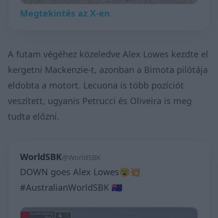
Megtekintés az X-en
A futam végéhez közeledve Alex Lowes kezdte el
kergetni Mackenzie-t, azonban a Bimota pilótája
eldobta a motort. Lecuona is több pozíciót
veszített, ugyanis Petrucci és Oliveira is meg
tudta előzni.
WorldSBK
@WorldSBK
DOWN goes Alex Lowes😮💥
#AustralianWorldSBK 🇦🇺