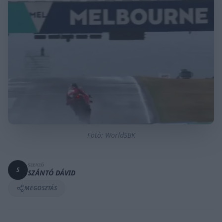
Fotó: WorldSBK
SZERZŐ
S
SZÁNTÓ DÁVID
MEGOSZTÁS