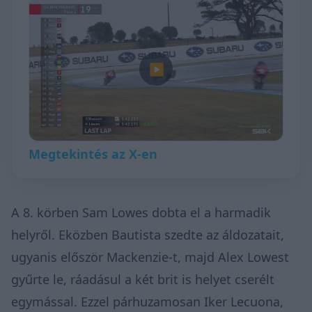
▶
Megtekintés az X-en
A 8. körben Sam Lowes dobta el a harmadik
helyről. Eközben Bautista szedte az áldozatait,
ugyanis először Mackenzie-t, majd Alex Lowest
gyűrte le, ráadásul a két brit is helyet cserélt
egymással. Ezzel párhuzamosan Iker Lecuona,