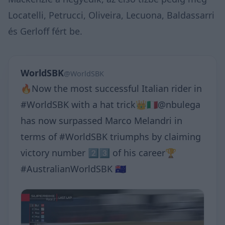
Locatelli, Petrucci, Oliveira, Lecuona, Baldassarri
és Gerloff fért be.
WorldSBK
@WorldSBK
🔥Now the most successful Italian rider in
#WorldSBK with a hat trick👑🇮🇹@nbulega
has now surpassed Marco Melandri in
terms of #WorldSBK triumphs by claiming
victory number 2⃣3⃣ of his career🏆
#AustralianWorldSBK 🇦🇺