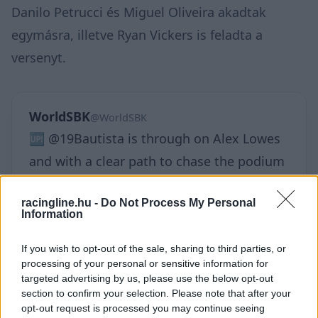
Danilo Petrucci és Miguel Oliveira akadtak
egymásra, illetve Ryan Vickers is feladta a
versenyt.
WorldSBK
@WorldSBK
🆙 @19Bautista is through on Alex Lowes
and with a clear path to chase the podium
spots💨👀#AustralianWorldSBK 🇦🇺
racingline.hu -
Do Not Process My Personal
Information
If you wish to opt-out of the sale, sharing to third parties, or
processing of your personal or sensitive information for
targeted advertising by us, please use the below opt-out
▶
section to confirm your selection. Please note that after your
opt-out request is processed you may continue seeing