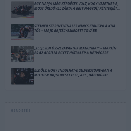
EGY NAPJA MÉG KÉRDÉSES VOLT, HOGY VEZETHET-E,
MOST ŰRIDŐVEL ZÁRTA A BRIT NAGYDÍJ PÉNTEKJÉT
BEZZECCHI
STEINER SZERINT VIÑALES NINCS KIRÚGVA A KTM-
TŐL – MAJD REJTÉLYESKEDETT TOVÁBB
„TELJESEN ÖSSZEZAVARTUK MAGUNKAT” – MARTÍN
ÉS AZ APRILIA EGYET HÁTRALÉP A HÉTVÉGÉRE
ELDŐLT, HOGY INDULHAT-E SILVERSTONE-BAN A
MOTOGP BAJNOKESÉLYESE, AKI „HÁBORÚRA”
KÉSZÜL
HIRDETÉS