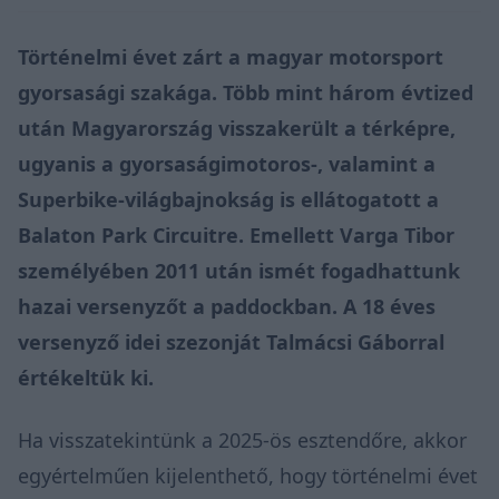
Történelmi évet zárt a magyar motorsport
gyorsasági szakága. Több mint három évtized
után Magyarország visszakerült a térképre,
ugyanis a gyorsaságimotoros-, valamint a
Superbike-­világbajnokság is ellátogatott a
Balaton Park Circuitre. Emellett Varga Tibor
személyében 2011 után ismét fogadhattunk
hazai versenyzőt a paddockban. A 18 éves
versenyző idei szezonját Talmácsi Gáborral
értékeltük ki.
Ha visszatekintünk a 2025-ös esztendő­re, akkor
egyértelműen kijelenthető, hogy történelmi évet