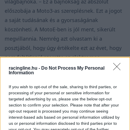
világbajnoka. – Ez a bajnokság az abszolút
előszobája a Moto3-as szereplésnek. Ezt a jogot
a saját tudásának és a gyorsaságának
köszönheti. A MotoE-ben is jól ment, sikerült
megvillannia. Nemrég azt olvastam ki a
posztjából, hogy úgy értékelte ezt az évet, hogy
nem feltétlenül szerette az elektromos
kategóriát. Annak ellenére, hogy nehézmotoron
racingline.hu -
Do Not Process My Personal
Information
kevés tapasztalata volt, jól vette az akadályokat,
és csak dicsérni tudom.”
If you wish to opt-out of the sale, sharing to third parties, or
processing of your personal or sensitive information for
targeted advertising by us, please use the below opt-out
Varga azon kevés versenyzők közé tartozik,
section to confirm your selection. Please note that after your
akiről jelenleg tudjuk, hogy 2026-ban hol fog
opt-out request is processed you may continue seeing
interest-based ads based on personal information utilized by
biztosan versenyezni. „Tibiben az a jó, hogy
us or personal information disclosed to third parties prior to
bármilyen motorra ül, tud alkalmazkodni.
your opt-out. You may separately opt-out of the further