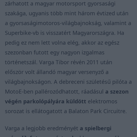
zárhatott a magyar motorsport gyorsasági
szakága, ugyanis több mint három évtized után
a gyorsaságimotoros-világbajnokság, valamint a
Superbike-vb is visszatért Magyarországra. Ha
pedig ez nem lett volna elég, akkor az egész
szezonban futott egy nagyon izgalmas
történetszál. Varga Tibor révén 2011 után
először volt állandó magyar ver­senyző a
világbajnokságon. A deb­receni születésű pilóta a
MotoE-ben pallérozódhatott, ráadásul
a szezon
végén parkolópályára küldött
elektromos
sorozat is ellátogatott a Balaton Park Circuitre.
Varga a legjobb eredményét
a spielbergi