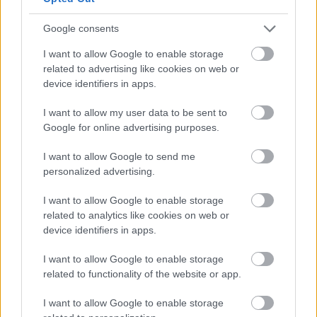
Google consents
https://racingline.hu/2025/10/09/hatalmas-siker-
I want to allow Google to enable storage
related to advertising like cookies on web or
varga-tibort-bevalogattak-a-rangos-utanpotlas-
device identifiers in apps.
sorozat-mezonyebe/
I want to allow my user data to be sent to
Google for online advertising purposes.
Az egyik legnívósabb utánpótlássorozat hét
különböző helyszínre fogja elkísérni a MotoGP-t,
I want to allow Google to send me
personalized advertising.
a Balaton Park Circuitre azonban nem. Ez némi
I want to allow Google to enable storage
szomorúságra adhat okot, azonban Talmácsi
related to analytics like cookies on web or
ennek is a pozitív oldalát domborította ki. „Nála
device identifiers in apps.
az a lényeg, hogy a többi pályát nagyon jól
I want to allow Google to enable storage
ismerje, és abból hozza ki a maximumot, és
related to functionality of the website or app.
mondjuk két év múlva ott legyen a Moto3-as
I want to allow Google to enable storage
vagy a Moto2-es rajtrácson. És 2026-ban kapjon