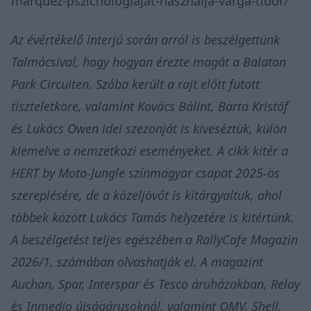
marquez-pszichologiajat-hasznalja-varga-tibor/
Az évértékelő interjú során arról is beszélgettünk
Talmácsival, hogy hogyan érezte magát a Balaton
Park Circuiten. Szóba került a rajt előtt futott
tiszteletköre, valamint Kovács Bálint, Barta Kristóf
és Lukács Owen idei szezonját is kiveséztük, külön
kiemelve a nemzetközi eseményeket. A cikk kitér a
HERT by Moto-Jungle színmagyar csapat 2025-ös
szereplésére, de a közeljövőt is kitárgyaltuk, ahol
többek között Lukács Tamás helyzetére is kitértünk.
A beszélgetést teljes egészében a RallyCafe Magazin
2026/1. számában olvashatják el. A magazint
Auchan, Spar, Interspar és Tesco áruházakban, Relay
és Inmedio újságárusoknál, valamint OMV, Shell,