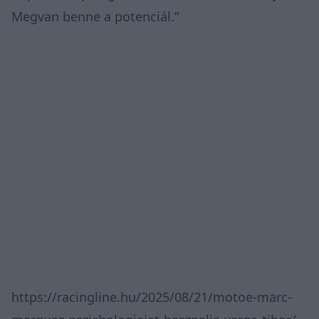
Megvan benne a potenciál.”
https://racingline.hu/2025/08/21/motoe-marc-