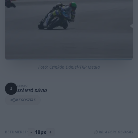
Fotó: Czinkán Dániel/TRP Media
SZERZŐ
S
SZÁNTÓ DÁVID
MEGOSZTÁS
-
18px
+
BETŰMÉRET:
⏱️ KB. 4 PERC OLVASÁS