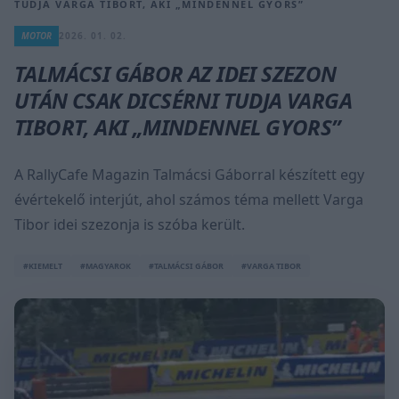
TUDJA VARGA TIBORT, AKI „MINDENNEL GYORS”
MOTOR
2026. 01. 02.
TALMÁCSI GÁBOR AZ IDEI SZEZON
UTÁN CSAK DICSÉRNI TUDJA VARGA
TIBORT, AKI „MINDENNEL GYORS”
A RallyCafe Magazin Talmácsi Gáborral készített egy
évértekelő interjút, ahol számos téma mellett Varga
Tibor idei szezonja is szóba került.
#KIEMELT
#MAGYAROK
#TALMÁCSI GÁBOR
#VARGA TIBOR