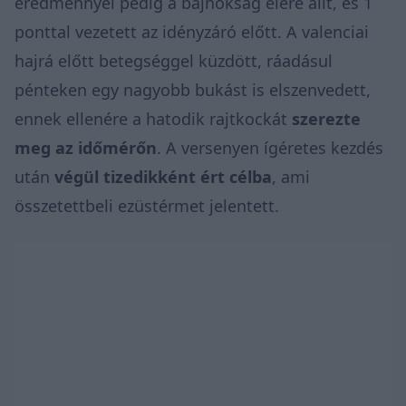
eredménnyel pedig a bajnokság élére állt, és 1
ponttal vezetett az idényzáró előtt. A valenciai
hajrá előtt betegséggel küzdött, ráadásul
pénteken egy nagyobb bukást is elszenvedett,
ennek ellenére a hatodik rajtkockát
szerezte
meg az időmérőn
. A versenyen ígéretes kezdés
után
végül tizedikként ért célba
, ami
összetettbeli ezüstérmet jelentett.