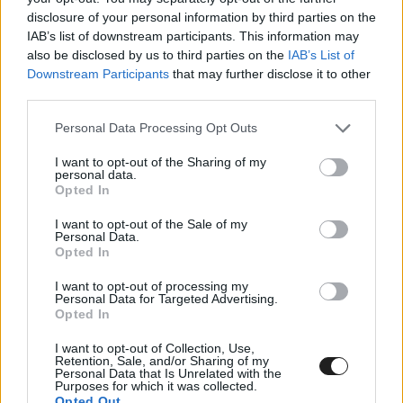
disclosure of your personal information by third parties on the
Legyen az egy 216 kilogrammos, 150 lóerős
IAB’s list of downstream participants. This information may
MotoE-gép vagy egy Rookies Cup-válogatón lévő
also be disclosed by us to third parties on the
IAB’s List of
Downstream Participants
that may further disclose it to other
Moriwaki-motor, amely 80 kilogramm és 40
third parties.
lóerő. Ő mindennel gyors, és ez egy jó erény.”
Please note that this website/app uses one or more Google
Personal Data Processing Opt Outs
services and may gather and store information including but
not limited to your visit or usage behaviour. You may click to
I want to opt-out of the Sharing of my
personal data.
grant or deny consent to Google and its third-party tags to
Opted In
use your data for below specified purposes in below Google
consent section.
I want to opt-out of the Sale of my
Personal Data.
Opted In
I want to opt-out of processing my
Personal Data for Targeted Advertising.
Opted In
I want to opt-out of Collection, Use,
Retention, Sale, and/or Sharing of my
Personal Data that Is Unrelated with the
Purposes for which it was collected.
Opted Out