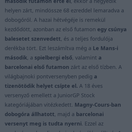
második futamon érte el
, ekkor a negyedik
helyen zárt, mindössze 68 ezreddel lemaradva a
dobogóról. A hazai hétvégéje is remekül
kezdődött, azonban az első futamon
egy csúnya
balesetet szenvedett
, és a teljes fordulója
derékba tört. Ezt leszámítva még a
Le Mans-i
második
, a
spielbergi első
, valamint
a
barcelonai első futamon
zárt az első tízben. A
világbajnoki pontversenyben pedig
a
tizenötödik helyet csípte el.
A 18 éves
versenyző emellett a JuniorGP Stock
kategóriájában vitézkedett.
Magny-Cours-ban
dobogóra állhatott
, majd a
barcelonai
versenyt meg is tudta nyerni
. Ezzel az