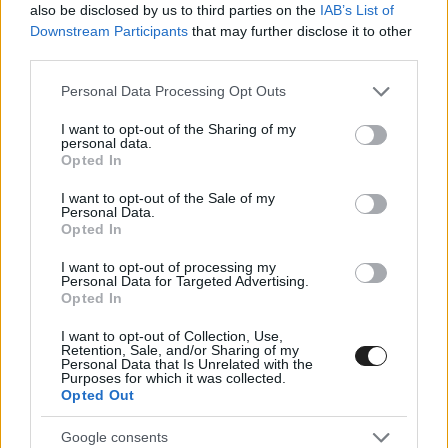
also be disclosed by us to third parties on the
IAB’s List of
[a tempó].”
Downstream Participants
that may further disclose it to other
third parties.
Please note that this website/app uses one or more Google
Personal Data Processing Opt Outs
services and may gather and store information including but
not limited to your visit or usage behaviour. You may click to
I want to opt-out of the Sharing of my
personal data.
grant or deny consent to Google and its third-party tags to
Opted In
use your data for below specified purposes in below Google
consent section.
I want to opt-out of the Sale of my
Personal Data.
Opted In
I want to opt-out of processing my
Personal Data for Targeted Advertising.
Opted In
I want to opt-out of Collection, Use,
Retention, Sale, and/or Sharing of my
Personal Data that Is Unrelated with the
Purposes for which it was collected.
Opted Out
Google consents