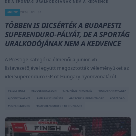
DE A SPORTÁG URALKODÓJÁNAK NEM A KEDVENCE
MOTOR
2026. 01. 31.
TÖBBEN IS DICSÉRTÉK A BUDAPESTI
SUPERENDURO-PÁLYÁT, DE A SPORTÁG
URALKODÓJÁNAK NEM A KEDVENCE
A Prestige kategória élmenői a junior-vb
listavezetőjével együtt megosztották véleményüket az
idei Superenduro GP of Hungary nyomvonaláról.
#BILLY BOLT
#EDDIE KARLSSON
#IFJ. NÉMETH KORNÉL
#JONATHAN WALKER
#JONNY WALKER
#MILAN SCHMÜSER
#MITCHELL BRIGHTMORE
#OFFROAD
#SUPERENDURO
#SUPERENDURO GP OF HUNGARY