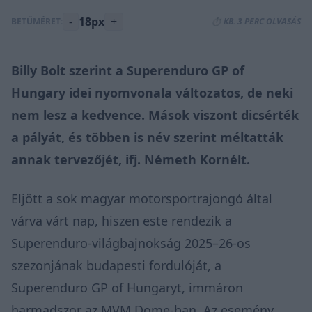
-
18px
+
BETŰMÉRET:
⏱️ KB. 3 PERC OLVASÁS
Billy Bolt szerint a Superenduro GP of
Hungary idei nyomvonala változatos, de neki
nem lesz a kedvence. Mások viszont dicsérték
a pályát, és többen is név szerint méltatták
annak tervezőjét, ifj. Németh Kornélt.
Eljött a sok magyar motorsportrajongó által
várva várt nap, hiszen este rendezik a
Superenduro-világbajnokság 2025–26-os
szezonjának budapesti fordulóját, a
Superenduro GP of Hungaryt, immáron
harmadszor az MVM Dome-ban. Az esemény