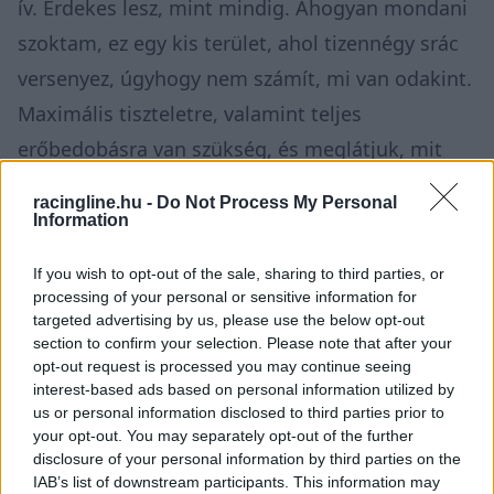
ív. Érdekes lesz, mint mindig. Ahogyan mondani
szoktam, ez egy kis terület, ahol tizennégy srác
versenyez, úgyhogy nem számít, mi van odakint.
Maximális tiszteletre, valamint teljes
erőbedobásra van szükség, és meglátjuk, mit
lehet tenni. Nem ez a kedvenc pályám, de úgy
racingline.hu -
Do Not Process My Personal
vélem, jó lesz rajta versenyezni.”
Information
If you wish to opt-out of the sale, sharing to third parties, or
Az elektromos motorral versenyző Eddie
processing of your personal or sensitive information for
Karlsson szerint nem ez lesz a leggyorsabb
targeted advertising by us, please use the below opt-out
section to confirm your selection. Please note that after your
pálya, és nem lesz könnyű dolguk. „Az alapján,
opt-out request is processed you may continue seeing
amit láttam, ismét elég technikásnak tűnik –
interest-based ads based on personal information utilized by
us or personal information disclosed to third parties prior to
jelentette ki a svéd motoros. – Az utolsó, most
your opt-out. You may separately opt-out of the further
zajló módosításokat nem láttam, ám eddig
disclosure of your personal information by third parties on the
IAB’s list of downstream participants. This information may
igencsak technikás. Úgy vélem, kicsit lassú lesz