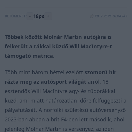
-
18px
+
BETŰMÉRET:
⏱️ KB. 2 PERC OLVASÁS
Többek között Molnár Martin autójára is
felkerült a rákkal küzdő Will MacIntyre-t
támogató matrica.
Több mint három héttel ezelőtt
szomorú hír
rázta meg az autósport világát
arról, 18
esztendős Will MacIntyre agy- és tüdőrákkal
küzd, ami miatt határozatlan időre felfüggeszti a
pályafutását. A norfolki születésű autóversenyző
2023-ban abban a brit F4-ben lett második, ahol
jelenleg Molnár Martin is versenyez, az idén