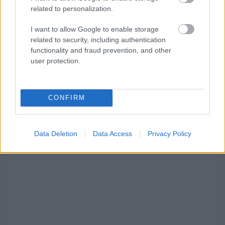
related to personalization.
I want to allow Google to enable storage
related to security, including authentication
functionality and fraud prevention, and other
Megtekintés az X-en
user protection.
CONFIRM
Matricák a brit F4-ben:
Data Deletion
Data Access
Privacy Policy