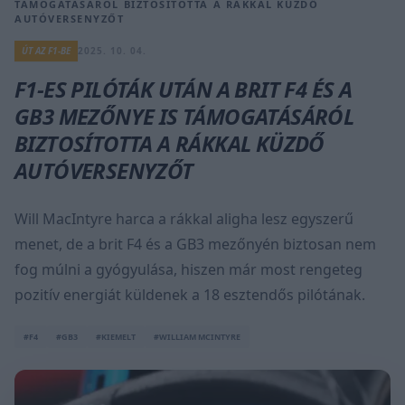
TÁMOGATÁSÁRÓL BIZTOSÍTOTTA A RÁKKAL KÜZDŐ
AUTÓVERSENYZŐT
ÚT AZ F1-BE
2025. 10. 04.
F1-ES PILÓTÁK UTÁN A BRIT F4 ÉS A
GB3 MEZŐNYE IS TÁMOGATÁSÁRÓL
BIZTOSÍTOTTA A RÁKKAL KÜZDŐ
AUTÓVERSENYZŐT
Will MacIntyre harca a rákkal aligha lesz egyszerű
menet, de a brit F4 és a GB3 mezőnyén biztosan nem
fog múlni a gyógyulása, hiszen már most rengeteg
pozitív energiát küldenek a 18 esztendős pilótának.
#F4
#GB3
#KIEMELT
#WILLIAM MCINTYRE