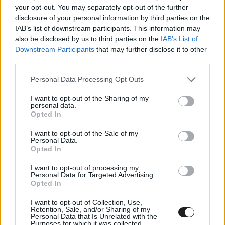
Virtuosijára is (nyitóképünkön) a #TEAMWILL37
your opt-out. You may separately opt-out of the further
disclosure of your personal information by third parties on the
feliratú matricák.
IAB’s list of downstream participants. This information may
also be disclosed by us to third parties on the
IAB’s List of
Downstream Participants
that may further disclose it to other
Csapatfotó a GB3-ban:
third parties.
Please note that this website/app uses one or more Google
Personal Data Processing Opt Outs
services and may gather and store information including but
not limited to your visit or usage behaviour. You may click to
I want to opt-out of the Sharing of my
personal data.
grant or deny consent to Google and its third-party tags to
Opted In
use your data for below specified purposes in below Google
consent section.
I want to opt-out of the Sale of my
Personal Data.
Opted In
I want to opt-out of processing my
Personal Data for Targeted Advertising.
Opted In
I want to opt-out of Collection, Use,
Retention, Sale, and/or Sharing of my
Personal Data that Is Unrelated with the
Purposes for which it was collected.