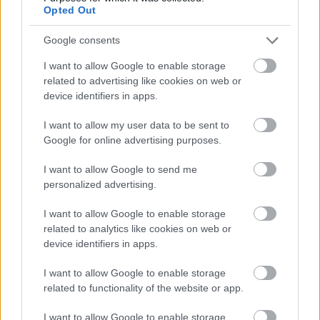
Opted Out
Google consents
BRDC
@BRDCSilverstone
I want to allow Google to enable storage
A lovely gesture of support for BRDC
related to advertising like cookies on web or
device identifiers in apps.
Rising Star Will Macintyre from the
@GB3Championship paddock after his
I want to allow my user data to be sent to
Google for online advertising purposes.
cancer diagnosis.
I want to allow Google to send me
personalized advertising.
Stay strong Will!#BRDC
I want to allow Google to enable storage
related to analytics like cookies on web or
device identifiers in apps.
I want to allow Google to enable storage
related to functionality of the website or app.
I want to allow Google to enable storage