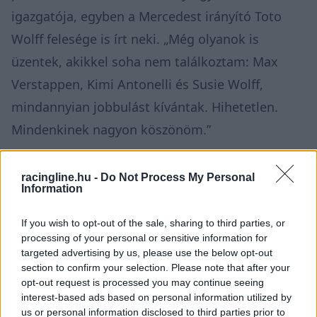
igazgatója, egyben a Mercedest irányító Toto
Wolff felesége is írt neki. „Még olyanok is
üzentek, akikkel soha nem találkoztam: Max
Verstappen, Kimi Antonelli és Susie Wolff,
mindannyian jobbulást kívántak. Hihetetlen.
Mindenkinek nagyon köszönöm.”
Ezen a hétvégén pedig a GB3 és az F4 mezőnye
racingline.hu -
Do Not Process My Personal
Information
is összefogott és együttesen biztosította
támogatásáról MacIntyre-t. Előbbi sorozatban a
If you wish to opt-out of the sale, sharing to third parties, or
teljes mezőny összegyűlt egy közös fotóra a 18
processing of your personal or sensitive information for
targeted advertising by us, please use the below opt-out
esztendős pilóta csapatának, az Elite
section to confirm your selection. Please note that after your
Motorsportnak a sátra előtt, míg az F4-ben
opt-out request is processed you may continue seeing
interest-based ads based on personal information utilized by
felkerültek az autókra, így Molnár Martin
us or personal information disclosed to third parties prior to