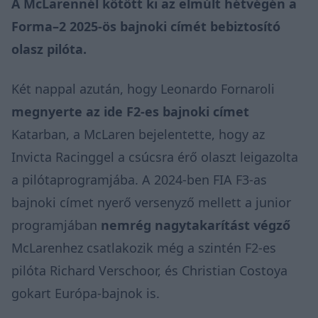
A McLarennél kötött ki az elmúlt hétvégén a
Forma–2 2025-ös bajnoki címét bebiztosító
olasz pilóta.
Két nappal azután, hogy Leonardo Fornaroli
megnyerte az ide F2-es bajnoki címet
Katarban, a McLaren bejelentette, hogy az
Invicta Racinggel a csúcsra érő olaszt leigazolta
a pilótaprogramjába. A 2024-ben FIA F3-as
bajnoki címet nyerő versenyző mellett a junior
programjában
nemrég nagytakarítást végző
McLarenhez csatlakozik még a szintén F2-es
pilóta Richard Verschoor, és Christian Costoya
gokart Európa-bajnok is.