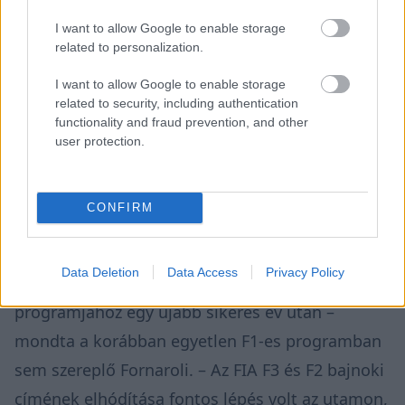
I want to allow Google to enable storage
related to personalization.
I want to allow Google to enable storage
related to security, including authentication
functionality and fraud prevention, and other
user protection.
ÚT AZ F1-BE
Ezt tanácsolta Molnár Martinnak a
Forma–2 éllovasa
CONFIRM
„Hihetetlenül büszke vagyok, hogy
Data Deletion
Data Access
Privacy Policy
csatlakozhatok a McLaren pilótafejlesztő
programjához egy újabb sikeres év után –
mondta a korábban egyetlen F1-es programban
sem szereplő Fornaroli. – Az FIA F3 és F2 bajnoki
címének elhódítása fontos lépés volt az utamon,