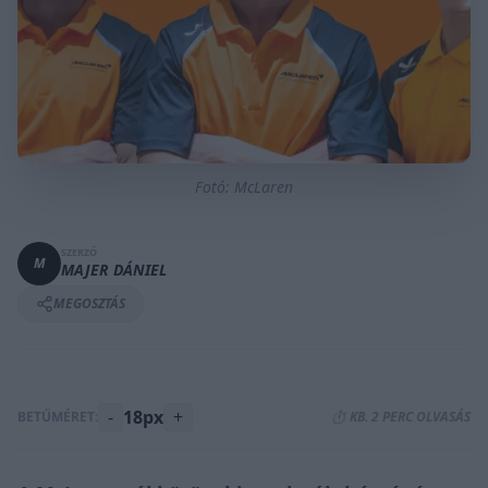
Fotó: McLaren
SZERZŐ
M
MAJER DÁNIEL
MEGOSZTÁS
-
18px
+
BETŰMÉRET:
⏱️ KB. 2 PERC OLVASÁS