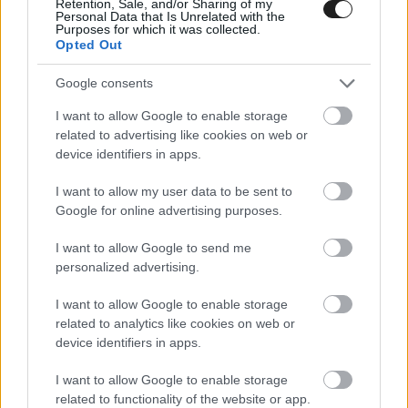
Retention, Sale, and/or Sharing of my
versenycsapataink számára. Várjuk a közös
Personal Data that Is Unrelated with the
Purposes for which it was collected.
munkát 2026-ban minden pilótánkkal, miközben
Opted Out
különböző karrierfázisaikban támogatjuk őket
Google consents
széleskörű tesztelési és fejlődési lehetőségekkel
I want to allow Google to enable storage
minden versenysorozatunkban” – tette hozzá a
related to advertising like cookies on web or
korábban a Sauber csapatfőnökeként
device identifiers in apps.
tevékenykedő olasz.
I want to allow my user data to be sent to
Google for online advertising purposes.
I want to allow Google to send me
personalized advertising.
I want to allow Google to enable storage
related to analytics like cookies on web or
device identifiers in apps.
I want to allow Google to enable storage
related to functionality of the website or app.