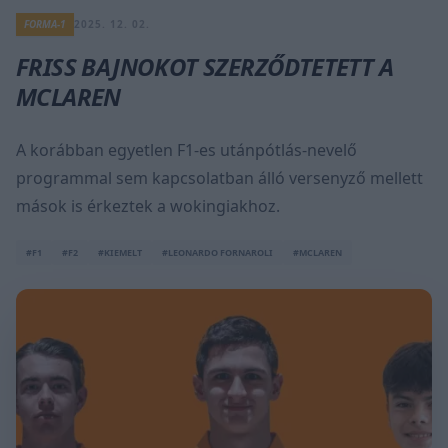
FORMA-1
2025. 12. 02.
FRISS BAJNOKOT SZERZŐDTETETT A
MCLAREN
A korábban egyetlen F1-es utánpótlás-nevelő
programmal sem kapcsolatban álló versenyző mellett
mások is érkeztek a wokingiakhoz.
#F1
#F2
#KIEMELT
#LEONARDO FORNAROLI
#MCLAREN