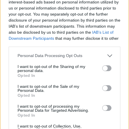
interest-based ads based on personal information utilized by
Mindhárom tehetséges pilóta nagyszerű
us or personal information disclosed to third parties prior to
versenyzési készségeket mutatott, több
your opt-out. You may separately opt-out of the further
disclosure of your personal information by third parties on the
futamgyőzelemmel és figyelemre méltó
IAB’s list of downstream participants. This information may
also be disclosed by us to third parties on the
IAB’s List of
teljesítménnyel saját bajnokságában. Christian
Downstream Participants
that may further disclose it to other
érkezésével, aki a programban régóta részt vevő
third parties.
Dries Van Langendonck mellé csatlakozik,
Please note that this website/app uses one or more Google
Personal Data Processing Opt Outs
immár két rendkívül ígéretes gokartos
services and may gather and store information including but
not limited to your visit or usage behaviour. You may click to
I want to opt-out of the Sharing of my
versenyzőnk is van” – olvashatók a McLaren
personal data.
grant or deny consent to Google and its third-party tags to
Opted In
közleményében Alessandro Alunni Bravi üzleti
use your data for below specified purposes in below Google
consent section.
I want to opt-out of the Sale of my
ügyekért felelős vezetőj szavai.
Personal Data.
Opted In
„Kulcsfontosságú prioritás számunkra, hogy
I want to opt-out of processing my
Personal Data for Targeted Advertising.
tovább fejlesszük a tehetség-utánpótlást, és
Opted In
lehetőségeket biztosítsunk növekvő
I want to opt-out of Collection, Use,