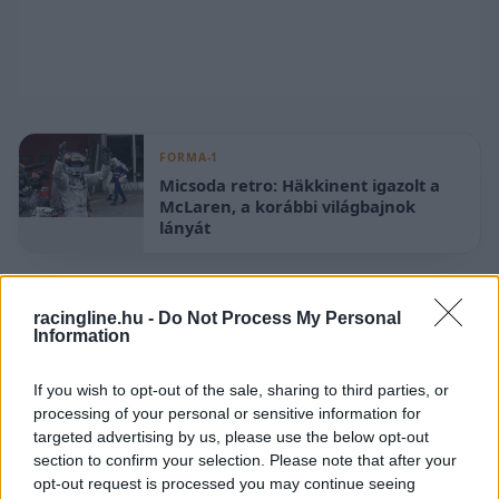
FORMA-1
Micsoda retro: Häkkinent igazolt a
McLaren, a korábbi világbajnok
lányát
„A McLaren Racing örömmel üdvözli a Forma–2
racingline.hu -
Do Not Process My Personal
Information
két vezető pilótáját, az idei bajnok Leonardo
Fornarolit és a korábbi bajnoki esélyes, szintén
If you wish to opt-out of the sale, sharing to third parties, or
élmezőnyben versenyző Richard Verschoort,
processing of your personal or sensitive information for
targeted advertising by us, please use the below opt-out
valamint a bizonyított gokartbajnokot, Christian
section to confirm your selection. Please note that after your
Costoyát a McLaren Racing pilótaprogramjában.
opt-out request is processed you may continue seeing