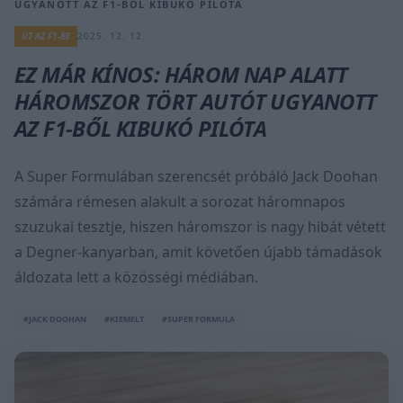
UGYANOTT AZ F1-BŐL KIBUKÓ PILÓTA
ÚT AZ F1-BE
2025. 12. 12.
EZ MÁR KÍNOS: HÁROM NAP ALATT
HÁROMSZOR TÖRT AUTÓT UGYANOTT
AZ F1-BŐL KIBUKÓ PILÓTA
A Super Formulában szerencsét próbáló Jack Doohan
számára rémesen alakult a sorozat háromnapos
szuzukai tesztje, hiszen háromszor is nagy hibát vétett
a Degner-kanyarban, amit követően újabb támadások
áldozata lett a közösségi médiában.
#JACK DOOHAN
#KIEMELT
#SUPER FORMULA