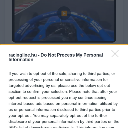
▶
Megtekintés az X-en
racingline.hu -
Do Not Process My Personal
Information
If you wish to opt-out of the sale, sharing to third parties, or
processing of your personal or sensitive information for
Doohannek még nincs szerződése 2026-ra a
targeted advertising by us, please use the below opt-out
Super Formulában és más sorozatban sem, és
section to confirm your selection. Please note that after your
opt-out request is processed you may continue seeing
egyelőre az sem ismert, hogy az Alpine tervezi-e
interest-based ads based on personal information utilized by
őt az F1-es csapat kötelékében tartani a
us or personal information disclosed to third parties prior to
your opt-out. You may separately opt-out of the further
következő évre.
disclosure of your personal information by third parties on the
IAB’s list of downstream participants. This information may