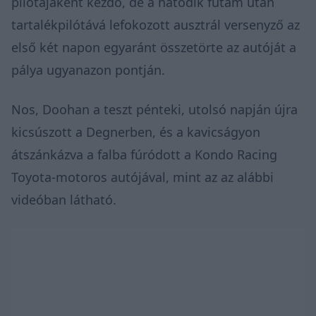
pilótájaként kezdő, de a hatodik futam után
tartalékpilótává lefokozott ausztrál versenyző az
első két napon egyaránt összetörte az autóját a
pálya ugyanazon pontján.
Nos, Doohan a teszt pénteki, utolsó napján újra
kicsúszott a Degnerben, és a kavicságyon
átszánkázva a falba fúródott a Kondo Racing
Toyota-motoros autójával, mint az az alábbi
videóban látható.