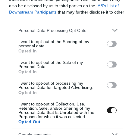
Friss fejlemény az ausztrál pilótával
also be disclosed by us to third parties on the
IAB’s List of
Downstream Participants
that may further disclose it to other
kapcsolatban, hogy feketére változtatta a
third parties.
profilképét az Instagram-oldalán, éppen úgy,
Please note that this website/app uses one or more Google
Personal Data Processing Opt Outs
ahogyan Kimi Antonelli is tette, amikor a Katari
services and may gather and store information including but
not limited to your visit or usage behaviour. You may click to
I want to opt-out of the Sharing of my
Nagydíj után a Red Bull-os Helmut Marko
personal data.
grant or deny consent to Google and its third-party tags to
Opted In
felbujtására kommentelők sokasága támadt rá
use your data for below specified purposes in below Google
consent section.
I want to opt-out of the Sale of my
az online térben, azzal vádolva őt, hogy
Personal Data.
Opted In
szándékosan adta át a pozícióját a pályán Lando
Norrisnak.
I want to opt-out of processing my
Personal Data for Targeted Advertising.
Opted In
I want to opt-out of Collection, Use,
Retention, Sale, and/or Sharing of my
Personal Data that Is Unrelated with the
Purposes for which it was collected.
Opted Out
Google consents