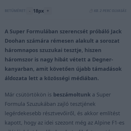
-
18px
+
BETŰMÉRET:
⏱️ KB. 2 PERC OLVASÁS
A Super Formulában szerencsét próbáló Jack
Doohan számára rémesen alakult a sorozat
háromnapos szuzukai tesztje, hiszen
háromszor is nagy hibát vétett a Degner-
kanyarban, amit követően újabb támadások
áldozata lett a közösségi médiában.
Már csütörtökön is
beszámoltunk
a Super
Formula Szuzukában zajló tesztjének
legérdekesebb résztvevőiről, és akkor említést
kapott, hogy az idei szezont még az Alpine F1-es