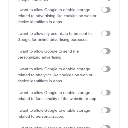
I want to allow Google to enable storage
related to advertising like cookies on web or
device identifiers in apps.
I want to allow my user data to be sent to
Google for online advertising purposes.
I want to allow Google to send me
personalized advertising.
Valószínűsíthető, hogy Doohan oldalán is
I want to allow Google to enable storage
megsokatostak a zaklató, gyűlölködő,
related to analytics like cookies on web or
kárörvendő üzenetek, talán éppen a rémesen
device identifiers in apps.
alakuló és nagy publicitást kapó szuzukai tesztje
I want to allow Google to enable storage
related to functionality of the website or app.
nyomán. Nem ez lenne már az első ilyen eset
vele kapcsolatban: a 22 éves pilóta tavasszal már
I want to allow Google to enable storage
related to personalization.
átélt egy hasonló ijesztő hadjáratot, amikor
olyan fenyegetéseket is kapott, amelyek nyomán