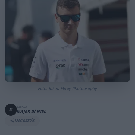
Fotó: Jakob Ebrey Photography
SZERZŐ
M
MAJER DÁNIEL
MEGOSZTÁS