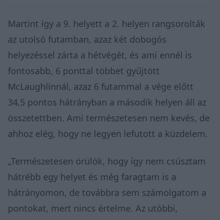
Martint így a 9. helyett a 2. helyen rangsorolták
az utolsó futamban, azaz két dobogós
helyezéssel zárta a hétvégét, és ami ennél is
fontosabb, 6 ponttal többet gyűjtött
McLaughlinnál, azaz 6 futammal a vége előtt
34,5 pontos hátrányban a második helyen áll az
összetettben. Ami természetesen nem kevés, de
ahhoz elég, hogy ne legyen lefutott a küzdelem.
„Természetesen örülök, hogy így nem csúsztam
hátrébb egy helyet és még faragtam is a
hátrányomon, de továbbra sem számolgatom a
pontokat, mert nincs értelme. Az utóbbi,