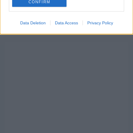
CONFIRM
Data Deletion
Data Access
Privacy Policy
Fotó: Jakob Ebrey Photography