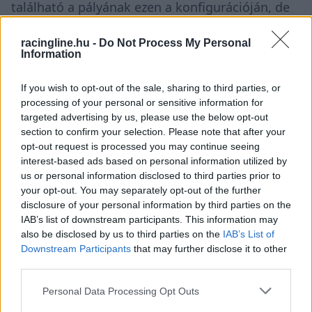
található a pályának ezen a konfigurációján, de
az eső hozhat némi izgalmat” – tekintett előre
racingline.hu -
Do Not Process My Personal
Martin, aki két nehezebb hétvége után az elmúlt
Information
időszakban teljesen „félretette” az autósportot
If you wish to opt-out of the sale, sharing to third parties, or
és kerékpározással, illetve nyaralással töltődött
processing of your personal or sensitive information for
a szezonhajrára.
targeted advertising by us, please use the below opt-out
section to confirm your selection. Please note that after your
opt-out request is processed you may continue seeing
interest-based ads based on personal information utilized by
us or personal information disclosed to third parties prior to
your opt-out. You may separately opt-out of the further
disclosure of your personal information by third parties on the
IAB’s list of downstream participants. This information may
also be disclosed by us to third parties on the
IAB’s List of
Downstream Participants
that may further disclose it to other
third parties.
Please note that this website/app uses one or more Google
Personal Data Processing Opt Outs
services and may gather and store information including but