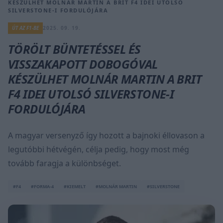
KÉSZÜLHET MOLNÁR MARTIN A BRIT F4 IDEI UTOLSÓ
SILVERSTONE-I FORDULÓJÁRA
ÚT AZ F1-BE
2025. 09. 19.
TÖRÖLT BÜNTETÉSSEL ÉS
VISSZAKAPOTT DOBOGÓVAL
KÉSZÜLHET MOLNÁR MARTIN A BRIT
F4 IDEI UTOLSÓ SILVERSTONE-I
FORDULÓJÁRA
A magyar versenyző így hozott a bajnoki éllovason a
legutóbbi hétvégén, célja pedig, hogy most még
tovább faragja a különbséget.
#F4
#FORMA-4
#KIEMELT
#MOLNÁR MARTIN
#SILVERSTONE