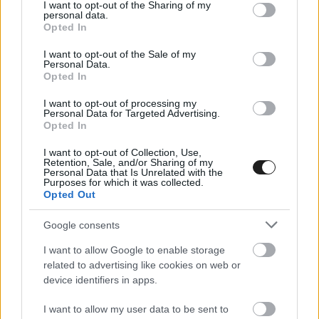
not limited to your visit or usage behaviour. You may click to
I want to opt-out of the Sharing of my
personal data.
grant or deny consent to Google and its third-party tags to
Opted In
use your data for below specified purposes in below Google
consent section.
I want to opt-out of the Sale of my
Personal Data.
Opted In
Mindezek mellett pedig az is lendületet adhat a
magyar versenyzőnek, hogy a legutóbbi,
I want to opt-out of processing my
Personal Data for Targeted Advertising.
Opted In
Donington Parkban rendezett forduló mégsem
sikerült olyan rosszul a számára, mint azt egy
I want to opt-out of Collection, Use,
Retention, Sale, and/or Sharing of my
ideig hitte. Martin ugyanis abban a tudatban jött
Personal Data that Is Unrelated with the
Purposes for which it was collected.
el
az előző hétvégéről
, hogy elveszítette 2.
Opted Out
helyét az összetettben és nőtt a hátránya a
Google consents
listavezető Fionn McLaughlinnal szemben.
I want to allow Google to enable storage
related to advertising like cookies on web or
A Virtuosi Racing azonban fellebbezett pilótája
device identifiers in apps.
utolsó doningtoni futamon pályaszélesítésért
I want to allow my user data to be sent to