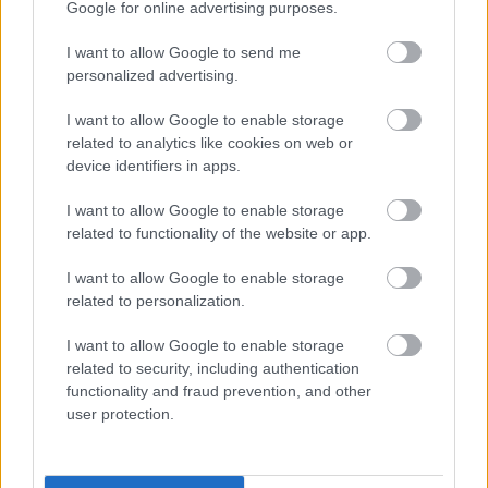
Google for online advertising purposes.
kapott 10 másodperces büntetése ellen, a brit F4
felügyelői pedig igazat adtak a csapatnak.
I want to allow Google to send me
personalized advertising.
„Visszanézték a teljes versenyt, és kiderült, hogy
eggyel kevesebbszer hagytam el a pályát, így a
I want to allow Google to enable storage
related to analytics like cookies on web or
tíz másodperces büntetést utólag visszavonták,
device identifiers in apps.
aminek köszönhetően ugyanott végeztem, ahol
I want to allow Google to enable storage
átszeltem a célvonalat.”
related to functionality of the website or app.
I want to allow Google to enable storage
related to personalization.
I want to allow Google to enable storage
related to security, including authentication
functionality and fraud prevention, and other
user protection.