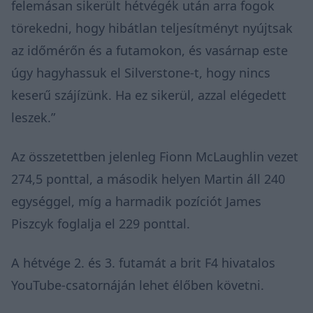
felemásan sikerült hétvégék után arra fogok
törekedni, hogy hibátlan teljesítményt nyújtsak
az időmérőn és a futamokon, és vasárnap este
úgy hagyhassuk el Silverstone-t, hogy nincs
keserű szájízünk. Ha ez sikerül, azzal elégedett
leszek.”
Az összetettben jelenleg Fionn McLaughlin vezet
274,5 ponttal, a második helyen Martin áll 240
egységgel, míg a harmadik pozíciót James
Piszcyk foglalja el 229 ponttal.
A hétvége 2. és 3. futamát
a brit F4 hivatalos
YouTube-csatornáján
lehet élőben követni.