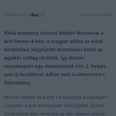
-
18px
+
BETŰMÉRET:
⏱️ KB. 3 PERC OLVASÁS
Ritka esemény történt Molnár Martinnal a
brit Forma–4-ben: a magyar pilóta az előző
fordulóban begyűjtött büntetései közül az
egyiket utólag törölték, így Martin
visszakapott egy elveszettnek hitt 2. helyet,
ami új lendületet adhat neki a silverstone-i
folytatásra.
Molnár Martin és a brit F4 mezőnye a hétvégén
visszatér a brit motorsport bölcsőjébe, hiszen
Silverstone-ban rendezik az idei szezon utolsó