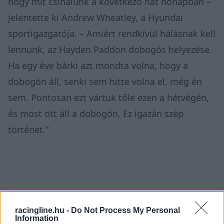
hogy mit csinálunk a következő hat hónapban –
jelentette ki
Andrew Wheatley, a Hyundai
sportigazgatója. – Amiért rendkívül hálásnak kell
lennünk, az Hayden Paddon dobogós helyezése.
Ha egy éve bárki azt mondta volna, hogy a
dobogón áll, senki sem hitte volna el, még én
sem. Pontosan ezt vártuk tőle ezen a hétvégén,
és most ott áll a dobogón. Ez igazán szép
történet.”
racingline.hu -
Do Not Process My Personal
Information