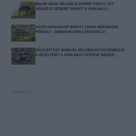
PAJARI HAZAI PÁLYÁN IS NYERNI TUDOTT, EGY
DONGÓ IS SZEREPET KAPOTT A FINN RALLY
ZÁRÓNAPJÁN
OGIER HATALMASAT BUKOTT, EVANS HÁROMSZOR
PÖRDÜLT – DRÁMAHEGYEK A FINN RALLY
SZOMBATJÁN
DÉLELŐTT EGY BORULÁS, DÉLUTÁN AZ ESŐ BORZOLTA
A KEDÉLYEKET A FINN RALLY PÉNTEKI NAPJÁN,
OGIER VEZET
HIRDETÉS