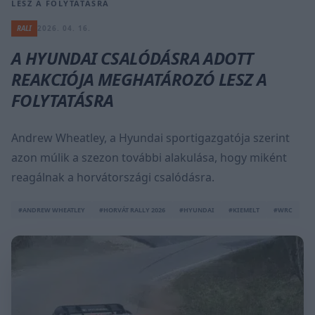
LESZ A FOLYTATÁSRA
RALI
2026. 04. 16.
A HYUNDAI CSALÓDÁSRA ADOTT
REAKCIÓJA MEGHATÁROZÓ LESZ A
FOLYTATÁSRA
Andrew Wheatley, a Hyundai sportigazgatója szerint
azon múlik a szezon további alakulása, hogy miként
reagálnak a horvátországi csalódásra.
#ANDREW WHEATLEY
#HORVÁT RALLY 2026
#HYUNDAI
#KIEMELT
#WRC