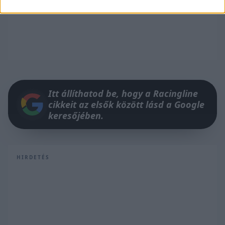
Itt állíthatod be, hogy a Racingline
cikkeit az elsők között lásd a Google
keresőjében.
HIRDETÉS