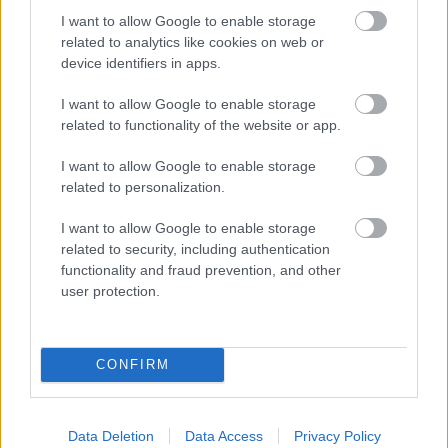
Rally nem lesz a legjobb versenyünk, de őszintén
I want to allow Google to enable storage
related to analytics like cookies on web or
szólva, ugyanezt gondoltuk a Horvát Rallyról is.
device identifiers in apps.
Az hittük, hogy ezt csak át kell vészelnünk. Az
I want to allow Google to enable storage
utolsó pillanatig úgy nézett ki, hogy rengeteg
related to functionality of the website or app.
pontot szerzünk, úgyhogy most ki kell tisztítani
I want to allow Google to enable storage
a fejünket, és mindenkinek arra kell
related to personalization.
koncentrálnia, hogy mindent optimalizáljunk.”
I want to allow Google to enable storage
related to security, including authentication
functionality and fraud prevention, and other
user protection.
CONFIRM
Data Deletion
Data Access
Privacy Policy