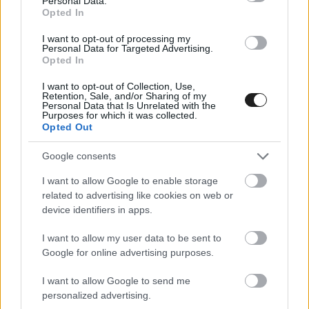
Personal Data.
Opted In
I want to opt-out of processing my
Personal Data for Targeted Advertising.
Opted In
I want to opt-out of Collection, Use,
Retention, Sale, and/or Sharing of my
Personal Data that Is Unrelated with the
Purposes for which it was collected.
Opted Out
Ezzel együtt a csapat rendkívül csalódott volt
Neuville késői kiesése és a potenciális győzelem
Google consents
elszalasztása miatt.
I want to allow Google to enable storage
related to advertising like cookies on web or
device identifiers in apps.
„Semmit sem tehetek, amitől még rosszabbul
érezné magát, mint most. Teljesen összetört.
I want to allow my user data to be sent to
Google for online advertising purposes.
Nem szokott hozzá a hibákhoz – tette hozzá
Wheatley. – A következő ralira kell
I want to allow Google to send me
personalized advertising.
koncentrálnunk. Tudjuk, hogy a Kanári-szigetek