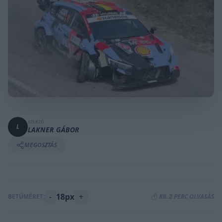
SZERZŐ
L
LAKNER GÁBOR
MEGOSZTÁS
-
18px
+
BETŰMÉRET:
⏱️ KB. 2 PERC OLVASÁS