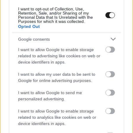
kenyai élményt nyújtott. Láttunk már rengeteg
I want to opt-out of Collection, Use,
szélsőséget, ezért reméljük, hogy
Retention, Sale, and/or Sharing of my
Personal Data that Is Unrelated with the
Horvátországban visszatérhetünk egy normális
Purposes for which it was collected.
Opted Out
eseményhez, viszont ezúttal új pályákat kell
Google consents
tanulni Rijekában és környékén. Az új szakaszok
kissé kiegyenlítik a versenyképességet. Ezen
I want to allow Google to enable storage
related to advertising like cookies on web or
kihívások mellett az április eleji időjárás és a
device identifiers in apps.
tengerparti elhelyezkedés magában hordozza az
I want to allow my user data to be sent to
eső lehetőségét, ami nagyon bonyolulttá teheti
Google for online advertising purposes.
a versenyt.”
I want to allow Google to send me
personalized advertising.
I want to allow Google to enable storage
related to analytics like cookies on web or
device identifiers in apps.