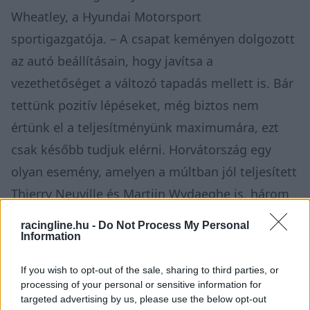
Wheatley, a Hyundai Motorsport
sportigazgatója. – A csapat keményen dolgozott
az autó beállításain, hogy javítsa a
vezethetőséget a változó tapadás mellett is. Bár
tettünk pozitív lépéseket, még biztos nem
értünk el a teljesítményünk maximumára, ezt
csak később tudjuk elérni. Horvátország egy
olyan esemény, amelyen a múltban jól teljesített
Thierry Neuville és Martijn Wydaeghe is, három
harmadik hellyel, így a tapasztalatuk nagy előnyt
racingline.hu -
Do Not Process My Personal
jelenthet. Adrien Fourmaux és Alexandre Coria
Information
számára egy jó helyezés itt felbecsülhetetlen
If you wish to opt-out of the sale, sharing to third parties, or
értékű lesz az aszfalton nyújtott teljesítményük
processing of your personal or sensitive information for
targeted advertising by us, please use the below opt-out
fejlesztésében a következő versenyekre. Hayden