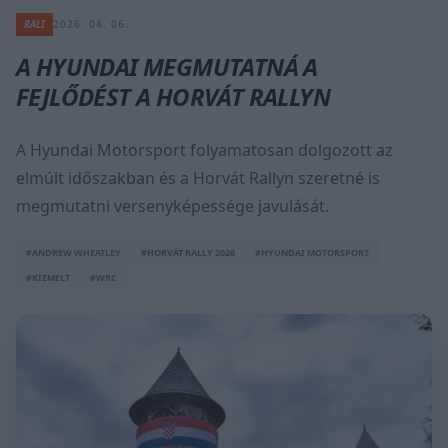
RALI
2026. 04. 06.
A HYUNDAI MEGMUTATNÁ A
FEJLŐDÉST A HORVÁT RALLYN
A Hyundai Motorsport folyamatosan dolgozott az
elmúlt időszakban és a Horvát Rallyn szeretné is
megmutatni versenyképessége javulását.
#ANDREW WHEATLEY
#HORVÁT RALLY 2026
#HYUNDAI MOTORSPORT
#KIEMELT
#WRC