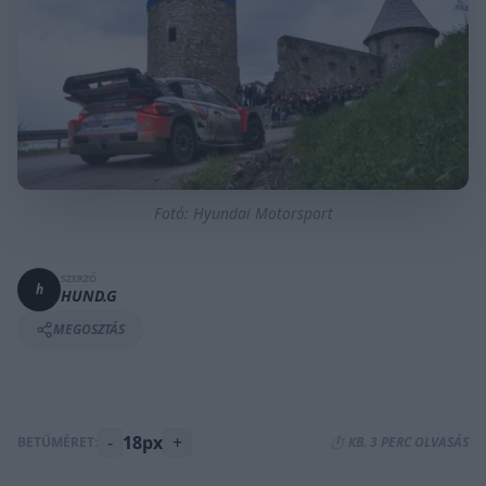
Fotó: Hyundai Motorsport
SZERZŐ
h
HUND.G
MEGOSZTÁS
-
18px
+
BETŰMÉRET:
⏱️ KB. 3 PERC OLVASÁS