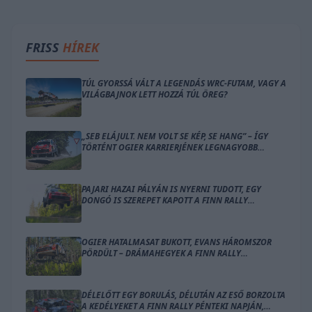
FRISS
HÍREK
TÚL GYORSSÁ VÁLT A LEGENDÁS WRC-FUTAM, VAGY A
VILÁGBAJNOK LETT HOZZÁ TÚL ÖREG?
„SEB ELÁJULT. NEM VOLT SE KÉP, SE HANG” – ÍGY
TÖRTÉNT OGIER KARRIERJÉNEK LEGNAGYOBB
BALESETE
PAJARI HAZAI PÁLYÁN IS NYERNI TUDOTT, EGY
DONGÓ IS SZEREPET KAPOTT A FINN RALLY
ZÁRÓNAPJÁN
OGIER HATALMASAT BUKOTT, EVANS HÁROMSZOR
PÖRDÜLT – DRÁMAHEGYEK A FINN RALLY
SZOMBATJÁN
DÉLELŐTT EGY BORULÁS, DÉLUTÁN AZ ESŐ BORZOLTA
A KEDÉLYEKET A FINN RALLY PÉNTEKI NAPJÁN,