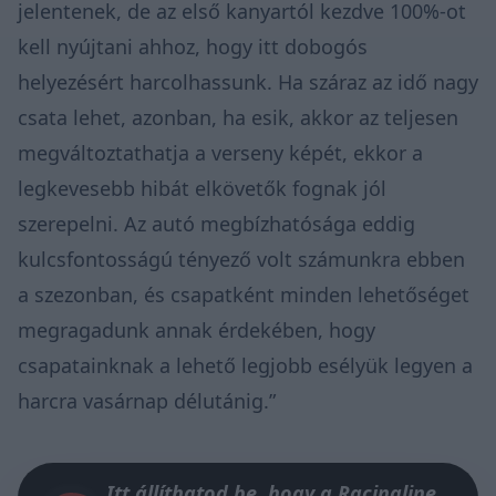
jelentenek, de az első kanyartól kezdve 100%-ot
kell nyújtani ahhoz, hogy itt dobogós
helyezésért harcolhassunk. Ha száraz az idő nagy
csata lehet, azonban, ha esik, akkor az teljesen
megváltoztathatja a verseny képét, ekkor a
legkevesebb hibát elkövetők fognak jól
szerepelni. Az autó megbízhatósága eddig
kulcsfontosságú tényező volt számunkra ebben
a szezonban, és csapatként minden lehetőséget
megragadunk annak érdekében, hogy
csapatainknak a lehető legjobb esélyük legyen a
harcra vasárnap délutánig.”
Itt állíthatod be, hogy a Racingline