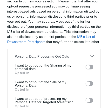
section to confirm your selection. Please note that after your
Paddon és John Kennard visszatérnek a csapatba
opt-out request is processed you may continue seeing
interest-based ads based on personal information utilized by
egy olyan versenyre, amit jobban ismernek,
us or personal information disclosed to third parties prior to
különösen az Európa-bajnokságból. Szeretnénk,
your opt-out. You may separately opt-out of the further
disclosure of your personal information by third parties on the
ha szakaszról szakaszra növelnék a tempójukat.”
IAB’s list of downstream participants. This information may
also be disclosed by us to third parties on the
IAB’s List of
A szezon első futamain sok tapasztalatot
Downstream Participants
that may further disclose it to other
third parties.
gyűjtött a csapat.
Please note that this website/app uses one or more Google
Personal Data Processing Opt Outs
services and may gather and store information including but
„Az idei év eddigi szakaszaiban a WRC hihetetlen
not limited to your visit or usage behaviour. You may click to
I want to opt-out of the Sharing of my
personal data.
körülményeket teremtett a pilótáknak. Monte-
grant or deny consent to Google and its third-party tags to
Opted In
use your data for below specified purposes in below Google
Carlo kivételes volt a hó és a latyak mennyisége
consent section.
I want to opt-out of the Sale of my
Personal Data.
miatt, Svédországban hidegebb volt a
Opted In
szokásosnál, de a szokásosnál alacsonyabbak
I want to opt-out of processing my
voltak a hófalak, a Szafari Rally pedig igazi
Personal Data for Targeted Advertising.
Opted In