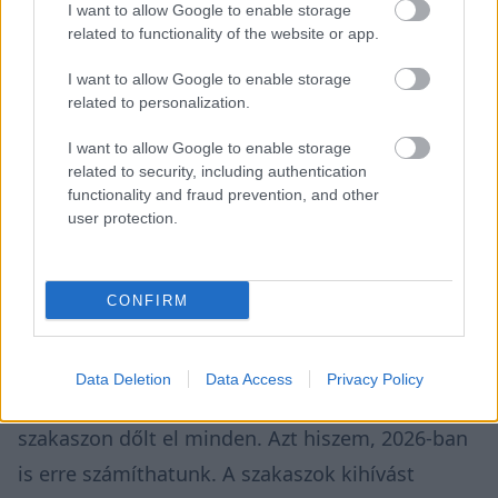
I want to allow Google to enable storage
related to functionality of the website or app.
I want to allow Google to enable storage
related to personalization.
I want to allow Google to enable storage
related to security, including authentication
functionality and fraud prevention, and other
user protection.
Az idei Horvát Rally sem ígérkezik könnyűnek.
CONFIRM
„A Horvát Rallyn mindig csak pár másodperc
döntött a győztesről és vesztesről és a nagy
Data Deletion
Data Access
Privacy Policy
sebességű pályákon általában csak az utolsó
szakaszon dőlt el minden. Azt hiszem, 2026-ban
is erre számíthatunk. A szakaszok kihívást