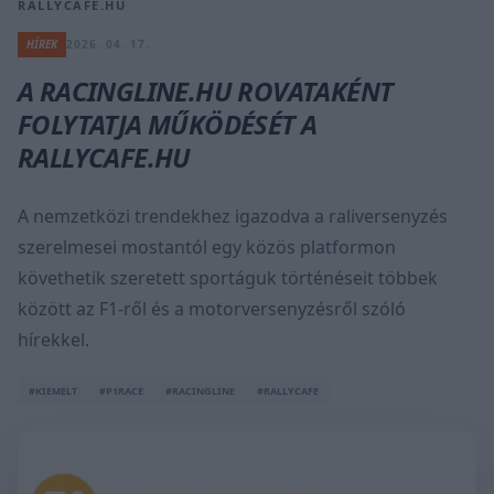
RALLYCAFE.HU
HÍREK
2026. 04. 17.
A RACINGLINE.HU ROVATAKÉNT
FOLYTATJA MŰKÖDÉSÉT A
RALLYCAFE.HU
A nemzetközi trendekhez igazodva a raliversenyzés
szerelmesei mostantól egy közös platformon
követhetik szeretett sportáguk történéseit többek
között az F1-ről és a motorversenyzésről szóló
hírekkel.
#KIEMELT
#P1RACE
#RACINGLINE
#RALLYCAFE