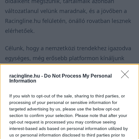
oldalként megszűnik, tartalmaik azonban
változatlanul velünk maradnak, és a jövőben a
Racingline.hu felületén, önálló rovatban lesznek
elérhetőek.
Célunk, hogy a nemzetközi trendekhez igazodva
egységes, még erősebb platformon kínáljunk
átfogó képet a motorsport teljes világáról a
racingline.hu -
Do Not Process My Personal
Forma–1-től a ralin át egészen a
Information
motorversenyzésig. Az olvasók így egy helyen,
If you wish to opt-out of the sale, sharing to third parties, or
könnyebben és gyorsabban érhetik el a
processing of your personal or sensitive information for
számukra fontos híreket, háttéranyagokat és
targeted advertising by us, please use the below opt-out
section to confirm your selection. Please note that after your
exkluzív tartalmakat.
opt-out request is processed you may continue seeing
interest-based ads based on personal information utilized by
us or personal information disclosed to third parties prior to