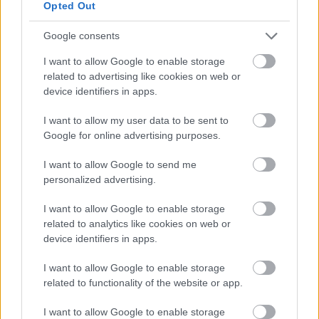
Opted Out
Bízunk benne, hogy a racingline.hu/ és a
Google consents
P1race.hu olvasói a Racingline.hu
I want to allow Google to enable storage
olvasóközönségéhez csatlakozva a jövőben is
related to advertising like cookies on web or
velünk tartanak, miközben természetesen
device identifiers in apps.
reméljük, hogy folyamatosan sikerül
I want to allow my user data to be sent to
megszólítanunk olyanokat is, akik eddig nem
Google for online advertising purposes.
nálunk követték a motorsport világának
I want to allow Google to send me
történéseit.
personalized advertising.
I want to allow Google to enable storage
A Racingline.hu szerkesztősége
related to analytics like cookies on web or
device identifiers in apps.
I want to allow Google to enable storage
related to functionality of the website or app.
I want to allow Google to enable storage