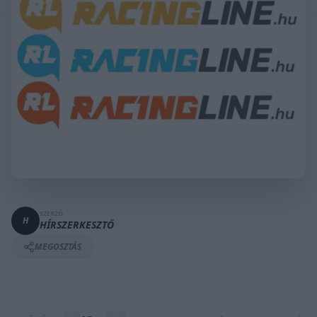
SZERZŐ
H
HÍRSZERKESZTŐ
MEGOSZTÁS