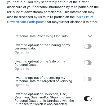
your opt-out. You may separately opt-out of the further
disclosure of your personal information by third parties on the
IAB’s list of downstream participants. This information may
also be disclosed by us to third parties on the
IAB’s List of
Downstream Participants
that may further disclose it to other
third parties.
Please note that this website/app uses one or more Google
Personal Data Processing Opt Outs
services and may gather and store information including but
not limited to your visit or usage behaviour. You may click to
I want to opt-out of the Sharing of my
personal data.
grant or deny consent to Google and its third-party tags to
Opted In
use your data for below specified purposes in below Google
consent section.
I want to opt-out of the Sale of my
Personal Data.
Opted In
A Racingline.hu célja, hogy ezt a szemléletet
I want to opt-out of processing my
Personal Data for Targeted Advertising.
követve immár egy közös felületen, még
Opted In
magasabb színvonalon és még szélesebb körben
I want to opt-out of Collection, Use,
Retention, Sale, and/or Sharing of my
szolgálja ki a hazai motorsportrajongókat.
Personal Data that Is Unrelated with the
Purposes for which it was collected.