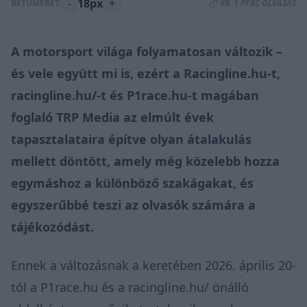
-
18px
+
BETŰMÉRET:
⏱️ KB. 1 PERC OLVASÁS
A motorsport világa folyamatosan változik –
és vele együtt mi is, ezért a Racingline.hu-t,
racingline.hu/-t és P1race.hu-t magában
foglaló TRP Media az elmúlt évek
tapasztalataira építve olyan átalakulás
mellett döntött, amely még közelebb hozza
egymáshoz a különböző szakágakat, és
egyszerűbbé teszi az olvasók számára a
tájékozódást.
Ennek a változásnak a keretében 2026. április 20-
tól a P1race.hu és a racingline.hu/ önálló