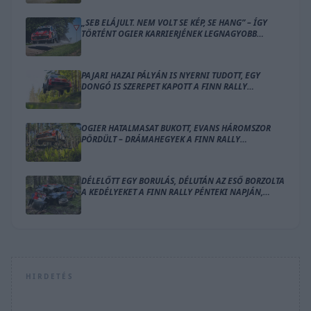
„SEB ELÁJULT. NEM VOLT SE KÉP, SE HANG” – ÍGY
TÖRTÉNT OGIER KARRIERJÉNEK LEGNAGYOBB
BALESETE
PAJARI HAZAI PÁLYÁN IS NYERNI TUDOTT, EGY
DONGÓ IS SZEREPET KAPOTT A FINN RALLY
ZÁRÓNAPJÁN
OGIER HATALMASAT BUKOTT, EVANS HÁROMSZOR
PÖRDÜLT – DRÁMAHEGYEK A FINN RALLY
SZOMBATJÁN
DÉLELŐTT EGY BORULÁS, DÉLUTÁN AZ ESŐ BORZOLTA
A KEDÉLYEKET A FINN RALLY PÉNTEKI NAPJÁN,
OGIER VEZET
HIRDETÉS