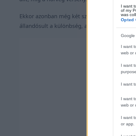
I want t
of my P
was col
Ekkor azonban még két szakasz hátra volt s
Opted 
állandósult a különbség, a napot végül 7.4 
Google 
I want t
web or d
I want t
purpose
I want 
I want t
web or d
I want t
or app.