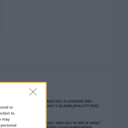
FRISS
HÍREK
TÚL GYORSSÁ VÁLT A LEGENDÁS WRC-
FUTAM, VAGY A VILÁGBAJNOK LETT HOZZÁ
sonal or
TÚL ÖREG?
ection to
ou may
„SEB ELÁJULT. NEM VOLT SE KÉP, SE HANG”
 personal
– ÍGY TÖRTÉNT OGIER KARRIERJÉNEK