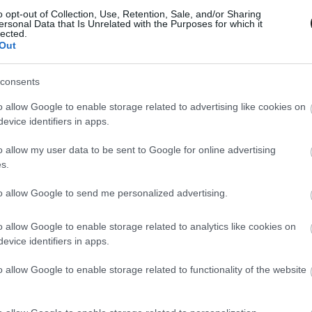
o opt-out of Collection, Use, Retention, Sale, and/or Sharing
ersonal Data that Is Unrelated with the Purposes for which it
lected.
zombaton, melyeken Wagner és Lengauer között
Out
másodperc különbséggel fejezték be.
consents
o allow Google to enable storage related to advertising like cookies on
evice identifiers in apps.
o allow my user data to be sent to Google for online advertising
s.
to allow Google to send me personalized advertising.
o allow Google to enable storage related to analytics like cookies on
evice identifiers in apps.
o allow Google to enable storage related to functionality of the website