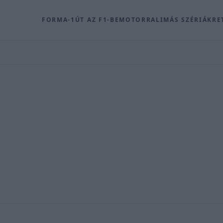
FORMA-1
ÚT AZ F1-BE
MOTOR
RALI
MÁS SZÉRIÁK
RE