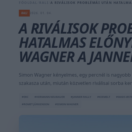
FŐOLDAL
/
RALI
/
A RIVÁLISOK PROBLÉMÁI UTÁN HATALMA
RALI
2026. 01. 04.
A RIVÁLISOK PRO
HATALMAS ELŐNY
WAGNER A JANNE
Simon Wagner kényelmes, egy percnél is nagyobb el
szakasza után, miután közvetlen riválisai sorba ker
#ERC
#HERMANN NEUBAUER
#JANNER RALLY
#KIEMELT
#MADS ØST
#ROMET JÜRGENSON
#SIMON WAGNER