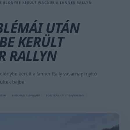
S ELŐNYBE KERÜLT WAGNER A JANNER RALLYN
BLÉMÁI UTÁN
BE KERÜLT
R RALLYN
őnybe került a Janner Rally vasárnapi nyitó
ültek bajba.
BERG
#MICHAEL LENGAUER
#OSZTRÁK RALLY BAJNOKSÁG