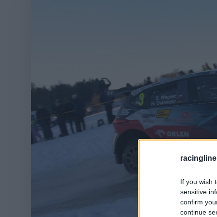
racingline
If you wish 
sensitive in
confirm you
continue se