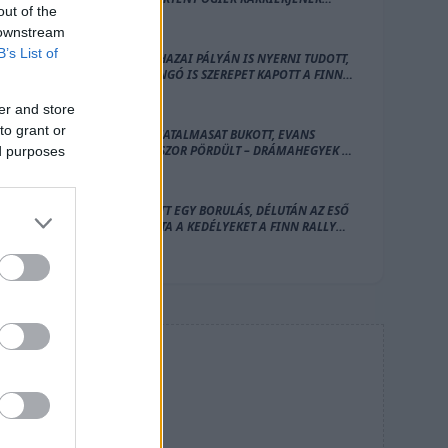
out of the
LEGNAGYOBB BALESETE
 downstream
B’s List of
PAJARI HAZAI PÁLYÁN IS NYERNI TUDOTT,
EGY DONGÓ IS SZEREPET KAPOTT A FINN
RALLY ZÁRÓNAPJÁN
er and store
to grant or
OGIER HATALMASAT BUKOTT, EVANS
HÁROMSZOR PÖRDÜLT – DRÁMAHEGYEK A
ed purposes
FINN RALLY SZOMBATJÁN
DÉLELŐTT EGY BORULÁS, DÉLUTÁN AZ ESŐ
BORZOLTA A KEDÉLYEKET A FINN RALLY
PÉNTEKI NAPJÁN, OGIER VEZET
HIRDETÉS