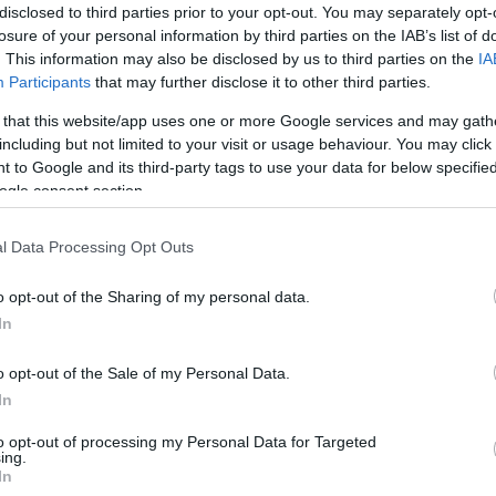
disclosed to third parties prior to your opt-out. You may separately opt-
losure of your personal information by third parties on the IAB’s list of
arald Illmer
. This information may also be disclosed by us to third parties on the
IA
Participants
that may further disclose it to other third parties.
 that this website/app uses one or more Google services and may gath
MEGOSZTÁS
including but not limited to your visit or usage behaviour. You may click 
 to Google and its third-party tags to use your data for below specifi
ogle consent section.
⏱️ KB. 2 PERC OLVASÁS
l Data Processing Opt Outs
o opt-out of the Sharing of my personal data.
agyobb előnybe került a Janner Rally
In
etlen riválisai sorba kerültek bajba.
o opt-out of the Sale of my Personal Data.
In
k 9.9 másodpercre volt Micahel Lengauer, míg a
to opt-out of processing my Personal Data for Targeted
gyediken Mads Ostberg 1:19.2 perc hátránnyal
ing.
In
ccel követte Hermann Neubauer.