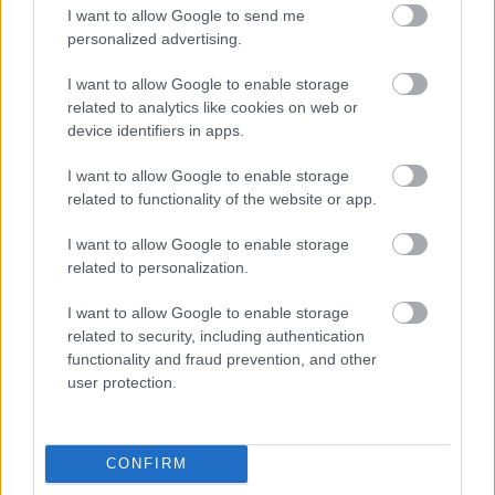
I want to allow Google to send me
(Rally2) +5:42:45
personalized advertising.
19 #27 Milan Engel (CZE) Kove 450 Rally (Rally2)
I want to allow Google to enable storage
+5:46:45
related to analytics like cookies on web or
device identifiers in apps.
20 #44 Josep Pedró (SPA) Husqvarna 450 Rally
(Rally2) +5:56:24
I want to allow Google to enable storage
related to functionality of the website or app.
21 #32 Tommaso Montanari (ITA) Husqvarna 450
Rally (Rally2) +6:10:26
I want to allow Google to enable storage
related to personalization.
22 #25 Jérome Martiny (BEL) Honda CRF 450 Rally
(Rally2) +6:46:41
I want to allow Google to enable storage
related to security, including authentication
23 #58 Davydas Karka (LTU) Honda CFR 450 Rally
functionality and fraud prevention, and other
(Rally2) +7:24:39
user protection.
24 #18 Dusan Drdaj (CZE) KTM 450 Rally (Rally2)
+8:08:57
CONFIRM
25 #38 Jerome Bas (FRA) KTM 450 Rally (Rally2)