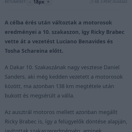
-
18px
+
BETŰMÉRET:
⏱️ KB. 3 PERC OLVASÁS
A célba érés után változtak a motorosok
eredményei a 10. szakaszon, így Ricky Brabec
vette át a vezetést Luciano Benavides és
Tosha Schareina előtt.
A Dakar 10. Szakaszának nagy vesztese Daniel
Sanders, aki még kedden vezetett a motorosok
között, ma azonban 138 km megtétele után
bukott és megsérült a válla.
Az ausztrál motoros mellett azonban megállt
Ricky Brabec is, így a felügyelők döntése alapján,
javítottak szakaszeredményén, aminek