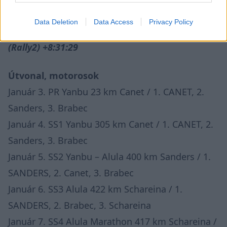
+8:13:25
Data Deletion
Data Access
Privacy Policy
26 #34 Emanuel Gyenes (ROU) KTM 450 Rally
(Rally2) +8:31:29
Útvonal, motorosok
Január 3. PR Yanbu 23 km Canet / 1. CANET, 2.
Sanders, 3. Brabec
Január 4. SS1 Yanbu 305 km Canet / 1. CANET, 2.
Sanders, 3. Brabec
Január 5. SS2 Yanbu – Alula 400 km Sanders / 1.
SANDERS, 2. Canet, 3. Brabec
Január 6. SS3 Alula 422 km Schareina / 1.
SANDERS, 2. Brabec, 3. Schareina
Január 7. SS4 Alula Marathon 417 km Schareina /