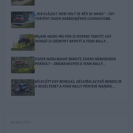
„SEB ELÁJULT. NEM VOLT SE KÉP, SE HANG” – ÍGY
TÖRTÉNT OGIER KARRIERJÉNEK LEGNAGYOBB
BALESETE
PAJARI HAZAI PÁLYÁN IS NYERNI TUDOTT, EGY
DONGÓ IS SZEREPET KAPOTT A FINN RALLY
ZÁRÓNAPJÁN
OGIER HATALMASAT BUKOTT, EVANS HÁROMSZOR
PÖRDÜLT – DRÁMAHEGYEK A FINN RALLY
SZOMBATJÁN
DÉLELŐTT EGY BORULÁS, DÉLUTÁN AZ ESŐ BORZOLTA
A KEDÉLYEKET A FINN RALLY PÉNTEKI NAPJÁN,
OGIER VEZET
HIRDETÉS