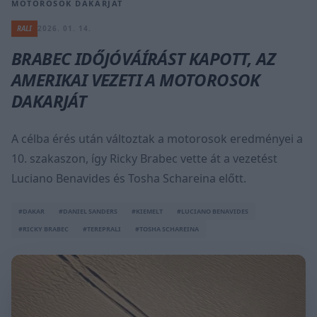
MOTOROSOK DAKARJÁT
RALI
2026. 01. 14.
BRABEC IDŐJÓVÁÍRÁST KAPOTT, AZ
AMERIKAI VEZETI A MOTOROSOK
DAKARJÁT
A célba érés után változtak a motorosok eredményei a
10. szakaszon, így Ricky Brabec vette át a vezetést
Luciano Benavides és Tosha Schareina előtt.
#DAKAR
#DANIEL SANDERS
#KIEMELT
#LUCIANO BENAVIDES
#RICKY BRABEC
#TEREPRALI
#TOSHA SCHAREINA