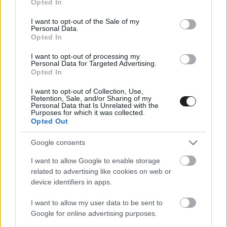
Opted In
use your data for below specified purposes in below Google
+4:10:23
consent section.
I want to opt-out of the Sale of my
Personal Data.
12 #84 Martim Ventura (POR) Honda CRF 450
Opted In
Rally (Rally2) +4:13:35
I want to opt-out of processing my
13 #26 Konrad Dabrowski (POL) KTM 450 Rally
Personal Data for Targeted Advertising.
Opted In
(Rally2) +4:22:38
I want to opt-out of Collection, Use,
13 #28 Nerimantas Jucius (LTU) Honda CRF 450
Retention, Sale, and/or Sharing of my
Personal Data that Is Unrelated with the
Rally (Rally2) +4:30:47
Purposes for which it was collected.
Opted Out
14 #57 Khaliunbold Erdenebileg (ARM) KTM 450
Google consents
Rally (Rally2) +4:43:04
15 #98 Mason Klein (USA) Hoto 450 Rally
I want to allow Google to enable storage
related to advertising like cookies on web or
+4:51:28
device identifiers in apps.
16 #35 Bruno Santos (POR) Husqvarna 450 Rally
I want to allow my user data to be sent to
(Rally2) +5:15:33
Google for online advertising purposes.
18 #39 Benjamin Melot (FRA) KTM 450 Rally