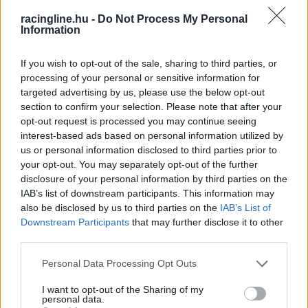
+15:43
racingline.hu -
Do Not Process My Personal
Information
4 #1 Daniel Sanders (AUS) KTM 450 Rally +17:37
5 #10 Skyler Howes (USA) Honda CRF 450 Rally
If you wish to opt-out of the sale, sharing to third parties, or
processing of your personal or sensitive information for
+38:53
targeted advertising by us, please use the below opt-out
6 #42 Adrien Van Beveren (FRA) Honda CRF 450
section to confirm your selection. Please note that after your
opt-out request is processed you may continue seeing
Rally +58:25
interest-based ads based on personal information utilized by
7 #11 Ignacio Cornejo (CHI) Hero 450 Rally
us or personal information disclosed to third parties prior to
your opt-out. You may separately opt-out of the further
+1:01:31
disclosure of your personal information by third parties on the
IAB’s list of downstream participants. This information may
8 #46 Ross Branch (BWA) Hero 450 Rally +2:21:29
also be disclosed by us to third parties on the
IAB’s List of
9 #85 Preston Campbell (USA) Honda CRF 450
Downstream Participants
that may further disclose it to other
third parties.
Rally (Rally2) +2:28:15
10 #16 Toni Mulec (SVN) KTM 450 Rally (Rally2)
Please note that this website/app uses one or more Google
Personal Data Processing Opt Outs
services and may gather and store information including but
+2:31:38
not limited to your visit or usage behaviour. You may click to
I want to opt-out of the Sharing of my
personal data.
11 #7 Bradley Cox (RSA) Sherco 450 Rally
grant or deny consent to Google and its third-party tags to