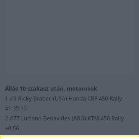
Állás 10 szakasz után, motorosok
1 #9 Ricky Brabec (USA) Honda CRF 450 Rally
41:35:13
2 #77 Luciano Benavides (ARG) KTM 450 Rally
+0:56
3 #68 Tosha Schareina (SPA) Honda CRF 450 Rally