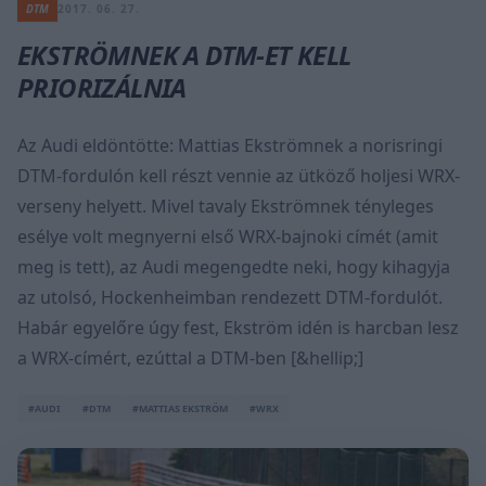
DTM
2017. 06. 27.
EKSTRÖMNEK A DTM-ET KELL
PRIORIZÁLNIA
Az Audi eldöntötte: Mattias Ekströmnek a norisringi
DTM-fordulón kell részt vennie az ütköző holjesi WRX-
verseny helyett. Mivel tavaly Ekströmnek tényleges
esélye volt megnyerni első WRX-bajnoki címét (amit
meg is tett), az Audi megengedte neki, hogy kihagyja
az utolsó, Hockenheimban rendezett DTM-fordulót.
Habár egyelőre úgy fest, Ekström idén is harcban lesz
a WRX-címért, ezúttal a DTM-ben [&hellip;]
#AUDI
#DTM
#MATTIAS EKSTRÖM
#WRX