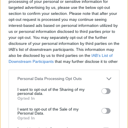
processing of your personal or sensitive information for
es bajnoki címét, a Norisringen pedig mindig is
targeted advertising by us, please use the below opt-out
erős volt; nem is említve, hogy a Norisring a
section to confirm your selection. Please note that after your
opt-out request is processed you may continue seeing
hazai futamunk, így szükségünk van
interest-based ads based on personal information utilized by
mindenkire.”
us or personal information disclosed to third parties prior to
your opt-out. You may separately opt-out of the further
disclosure of your personal information by third parties on the
IAB’s list of downstream participants. This information may
also be disclosed by us to third parties on the
IAB’s List of
Downstream Participants
that may further disclose it to other
third parties.
Please note that this website/app uses one or more Google
Personal Data Processing Opt Outs
services and may gather and store information including but
not limited to your visit or usage behaviour. You may click to
I want to opt-out of the Sharing of my
personal data.
grant or deny consent to Google and its third-party tags to
Opted In
use your data for below specified purposes in below Google
consent section.
I want to opt-out of the Sale of my
Personal Data.
Opted In