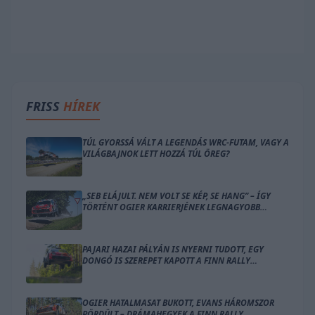
FRISS
HÍREK
TÚL GYORSSÁ VÁLT A LEGENDÁS WRC-FUTAM, VAGY A
VILÁGBAJNOK LETT HOZZÁ TÚL ÖREG?
„SEB ELÁJULT. NEM VOLT SE KÉP, SE HANG” – ÍGY
TÖRTÉNT OGIER KARRIERJÉNEK LEGNAGYOBB
BALESETE
PAJARI HAZAI PÁLYÁN IS NYERNI TUDOTT, EGY
DONGÓ IS SZEREPET KAPOTT A FINN RALLY
ZÁRÓNAPJÁN
OGIER HATALMASAT BUKOTT, EVANS HÁROMSZOR
PÖRDÜLT – DRÁMAHEGYEK A FINN RALLY