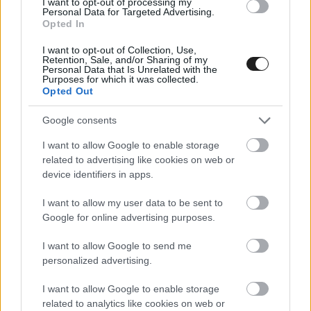
I want to opt-out of processing my
Personal Data for Targeted Advertising.
Opted In
Ekström megkönnyebbültnek látszott, hogy nem
I want to opt-out of Collection, Use,
Retention, Sale, and/or Sharing of my
neki kellett meghoznia ezt a döntést.
Personal Data that Is Unrelated with the
Purposes for which it was collected.
Opted Out
„Örülök, hogy a főnököm döntött helyettem” –
Google consents
kezdte a svéd. „Nagyon szomorú, hogy a
rengeteg eseményből pont a hazai futamom
I want to allow Google to enable storage
related to advertising like cookies on web or
Holjesben és a kedvenc DTM-es futamom a
device identifiers in apps.
Norisringen ütközik. Szívesen versenyeztem
I want to allow my user data to be sent to
volna mindkét helyszínen, ám ezt logisztikailag
Google for online advertising purposes.
lehetetlen lett volna kivitelezni.”
I want to allow Google to send me
personalized advertising.
A holjesi svéd fordulón a volt WRC-pilóta Per-
I want to allow Google to enable storage
Gunnar Andersson fogja helyettesíteni
related to analytics like cookies on web or