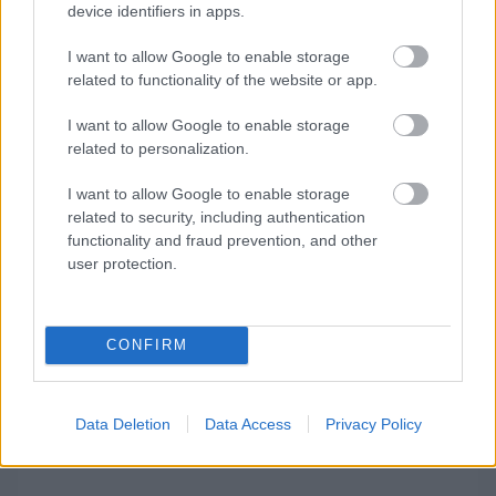
Ekströmöt, akinek már van WRX-es tapasztalata
device identifiers in apps.
is: 2014-ben az Istanbul Parkban az EKS
I want to allow Google to enable storage
színeiben, a következő szezon nagy részében
related to functionality of the website or app.
pedig a Marklund Motorsportnál versenyzett.
I want to allow Google to enable storage
related to personalization.
I want to allow Google to enable storage
related to security, including authentication
functionality and fraud prevention, and other
user protection.
CONFIRM
Data Deletion
Data Access
Privacy Policy