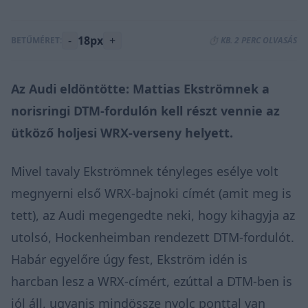
-
18px
+
BETŰMÉRET:
⏱️ KB. 2 PERC OLVASÁS
Az Audi eldöntötte: Mattias Ekströmnek a
norisringi DTM-fordulón kell részt vennie az
ütköző holjesi WRX-verseny helyett.
Mivel tavaly Ekströmnek tényleges esélye volt
megnyerni első WRX-bajnoki címét (amit meg is
tett), az Audi megengedte neki, hogy kihagyja az
utolsó, Hockenheimban rendezett DTM-fordulót.
Habár egyelőre úgy fest, Ekström idén is
harcban lesz a WRX-címért, ezúttal a DTM-ben is
jól áll, ugyanis mindössze nyolc ponttal van