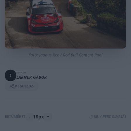
Fotó: Jaanus Ree / Red Bull Content Pool
SZERZŐ
L
LAKNER GÁBOR
MEGOSZTÁS
-
18px
+
BETŰMÉRET:
⏱️ KB. 4 PERC OLVASÁS