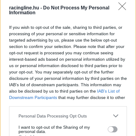
racingline.hu -
Do Not Process My Personal
lett, pótkereke viszont csak egy maradt a
Information
korábbi defektje miatt, úgyhogy ki kellett állnia
a versenyből. A péntek délelőtti kör alatt így
If you wish to opt-out of the sale, sharing to third parties, or
processing of your personal or sensitive information for
három Rally1-es autó is kiesett.
targeted advertising by us, please use the below opt-out
section to confirm your selection. Please note that after your
opt-out request is processed you may continue seeing
interest-based ads based on personal information utilized by
us or personal information disclosed to third parties prior to
your opt-out. You may separately opt-out of the further
disclosure of your personal information by third parties on the
IAB’s list of downstream participants. This information may
also be disclosed by us to third parties on the
IAB’s List of
Downstream Participants
that may further disclose it to other
third parties.
Please note that this website/app uses one or more Google
Personal Data Processing Opt Outs
services and may gather and store information including but
not limited to your visit or usage behaviour. You may click to
I want to opt-out of the Sharing of my
personal data.
grant or deny consent to Google and its third-party tags to