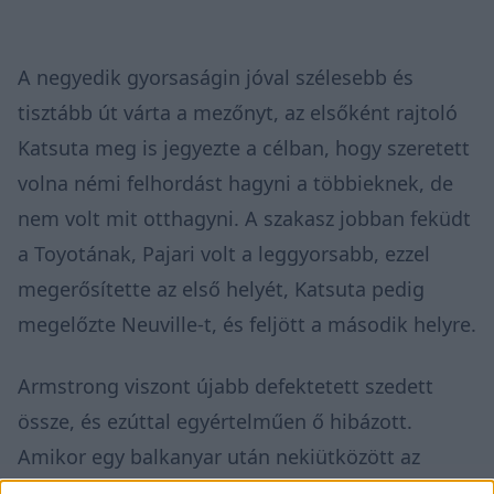
A negyedik gyorsaságin jóval szélesebb és
tisztább út várta a mezőnyt, az elsőként rajtoló
Katsuta meg is jegyezte a célban, hogy szeretett
volna némi felhordást hagyni a többieknek, de
nem volt mit otthagyni. A szakasz jobban feküdt
a Toyotának, Pajari volt a leggyorsabb, ezzel
megerősítette az első helyét, Katsuta pedig
megelőzte Neuville-t, és feljött a második helyre.
Armstrong viszont újabb defektetett szedett
össze, és ezúttal egyértelműen ő hibázott.
Amikor egy balkanyar után nekiütközött az
útpadkának, mindkét jobboldali kereke defektes