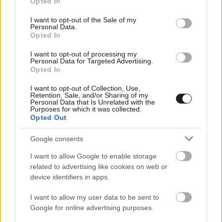
Opted In
use your data for below specified purposes in below Google
consent section.
I want to opt-out of the Sale of my
Personal Data.
Fourmaux közben feljött a hatodik helyre, és ha
Opted In
így folytatja, a nap végére elkaphatja az ötödik
I want to opt-out of processing my
Personal Data for Targeted Advertising.
helyen álló McErleant. A WRC2-ben a két Lancia
Opted In
áll az első két helyen, Yohan Rossel vezet Nikolay
I want to opt-out of Collection, Use,
Retention, Sale, and/or Sharing of my
Gryazin előtt, Romet Jürgenson a harmadik. A
Personal Data that Is Unrelated with the
Purposes for which it was collected.
Horvát Rally 15.15 órakor folytatódik.
Opted Out
Google consents
A Horvát Rally állása a 4. gyorsasági szakasz
I want to allow Google to enable storage
után
related to advertising like cookies on web or
1. Sami Pajari, Marko Salminen (finnek, Toyota
device identifiers in apps.
GR Yaris Rally1) 36.09.1
I want to allow my user data to be sent to
2. Takamoto Katsuta, Aaron Johnston (japán, ír;
Google for online advertising purposes.
Toyota GR Yaris Rally1) +8.4