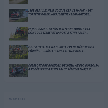
„SEB ELÁJULT. NEM VOLT SE KÉP, SE HANG” – ÍGY
TÖRTÉNT OGIER KARRIERJÉNEK LEGNAGYOBB
BALESETE
PAJARI HAZAI PÁLYÁN IS NYERNI TUDOTT, EGY
DONGÓ IS SZEREPET KAPOTT A FINN RALLY
ZÁRÓNAPJÁN
OGIER HATALMASAT BUKOTT, EVANS HÁROMSZOR
PÖRDÜLT – DRÁMAHEGYEK A FINN RALLY
SZOMBATJÁN
DÉLELŐTT EGY BORULÁS, DÉLUTÁN AZ ESŐ BORZOLTA
A KEDÉLYEKET A FINN RALLY PÉNTEKI NAPJÁN,
OGIER VEZET
HIRDETÉS