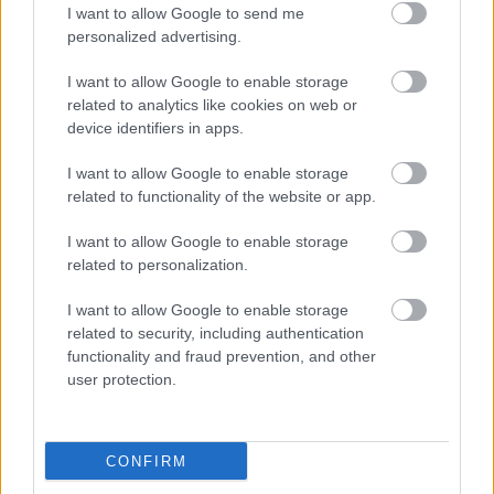
I want to allow Google to send me
3. Thierry Neuville, Martijn Wydaeghe (belgák,
personalized advertising.
Hyundai i20 N Rally1) +8.7
I want to allow Google to enable storage
4. Hayden Paddon, John Kennard (új-zélandiak,
related to analytics like cookies on web or
device identifiers in apps.
Hyundai i20 N Rally1) +41.4
5. Josh McErlean, Eoin Tracey (írek, Ford Puma
I want to allow Google to enable storage
related to functionality of the website or app.
Rally1) +50.8
I want to allow Google to enable storage
6. Adrien Fourmaux, Alexandre Coria (franciák,
related to personalization.
Hyundai i20 N Rally1) +1:29.0
I want to allow Google to enable storage
7. Yohan Rossel, Arnaud Dumant (franciák,
related to security, including authentication
Lancia Ypsilon Rally2) +1:31.6
functionality and fraud prevention, and other
user protection.
8. Nikolay Gryazin, Konstantin Aleksandrov
(bolgár, kirgiz; Lancia Ypsilon Rally2) +1:40.8
9. Romet Jürgenson, Siim Oja (észtek, Ford Fiesta
CONFIRM
Rally2) +1:42.3