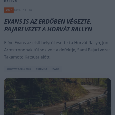
RALLYN
RALI
2026. 04. 10.
EVANS IS AZ ERDŐBEN VÉGEZTE,
PAJARI VEZET A HORVÁT RALLYN
Elfyn Evans az első helyről esett ki a Horvát Rallyn, Jon
Armstrongnak túl sok volt a defektje, Sami Pajari vezet
Takamoto Katsuta előtt.
#HORVÁT RALLY 2026
#KIEMELT
#WRC