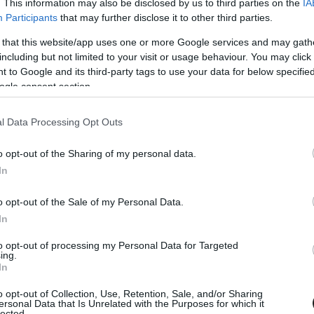
. This information may also be disclosed by us to third parties on the
IA
tt harmadik, a többi Rally1-es autóval induló
Participants
that may further disclose it to other third parties.
 that this website/app uses one or more Google services and may gath
including but not limited to your visit or usage behaviour. You may click 
 to Google and its third-party tags to use your data for below specifi
ogle consent section.
l Data Processing Opt Outs
o opt-out of the Sharing of my personal data.
In
o opt-out of the Sale of my Personal Data.
In
to opt-out of processing my Personal Data for Targeted
ing.
In
o opt-out of Collection, Use, Retention, Sale, and/or Sharing
ersonal Data that Is Unrelated with the Purposes for which it
lected.