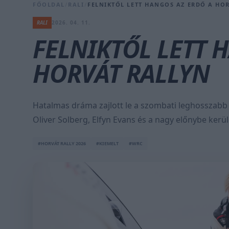
FŐOLDAL
/
RALI
/
FELNIKTŐL LETT HANGOS AZ ERDŐ A HO
RALI
2026. 04. 11.
FELNIKTŐL LETT 
HORVÁT RALLYN
Hatalmas dráma zajlott le a szombati leghosszabb 
Oliver Solberg, Elfyn Evans és a nagy előnybe kerülő
#HORVÁT RALLY 2026
#KIEMELT
#WRC