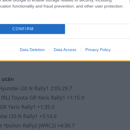
cation functionality and fraud prevention, and other user protection.
CONFIRM
Data Deletion
Data Access
Privacy Policy
an Rossel mögé a második helyre testvére, Léo
z után
Hyundai i20 N Rally1 2:05:29.7
 IRL) Toyota GR
Yaris
Rally1 +1:15.9
 GR
Yaris
Rally1
+1:35.0
dai i20 N
Rally
1 +
3
:
1
4
.
6
a
Ypsilo
n
Rally2 (WRC2) +
4
:
36
.
7