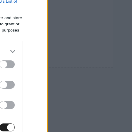
B’s List of
er and store
to grant or
ed purposes