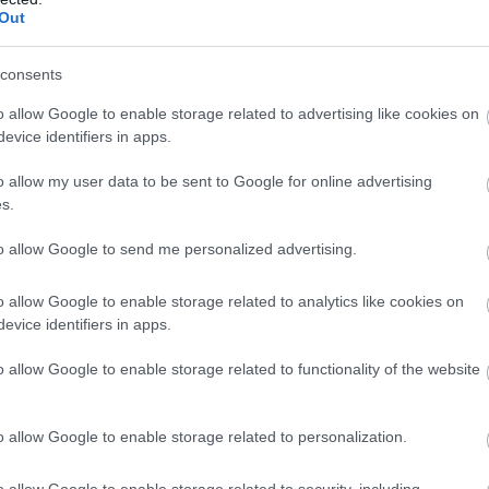
egyedik, Takamoto Katsuta 6.2 másodperccel
Out
 kényszerült cserélni.
consents
élre Thierry Neuville állt, aki 1:15.9 perccel előzi
o allow Google to enable storage related to advertising like cookies on
evice identifiers in apps.
él perc hátrányba került, de így is harmadik.
o allow my user data to be sent to Google for online advertising
árnap további négyet teljesíteni kell, de Thierry
s.
ei első győzelme felé.
to allow Google to send me personalized advertising.
o allow Google to enable storage related to analytics like cookies on
evice identifiers in apps.
o allow Google to enable storage related to functionality of the website
o allow Google to enable storage related to personalization.
o allow Google to enable storage related to security, including