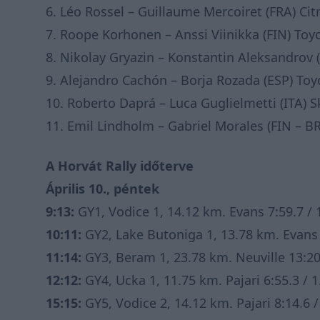
6.
Léo
Rossel
–
Guillaume
Mercoiret
(FRA) Cit
7.
Roope
Korhonen
–
Anssi
Viinikka
(FIN) Toy
8
.
Ni
kolay
Gry
azin
–
Kon
sta
ntin
Ale
ksandr
ov
9
.
A
l
ejandr
o
C
achón
–
Borj
a
Rozad
a
(ESP) To
y
10. Roberto
Daprá
– Luca
Guglielmetti
(ITA) 
1
1
. Emil
Lindholm
– Gabriel
Morales
(FIN – B
A Horvát Rally időterve
Április 10., péntek
9:13:
GY1, Vodice 1, 14.12 km. Evans 7:59.7 / 
10:11:
GY2, Lake Butoniga 1, 13.78 km. Evans 7:
11:14:
GY3, Beram 1, 23.78 km. Neuville 13:20.5
12:12:
GY4, Ucka 1, 11.75 km. Pajari 6:55.3 / 1.
15:15:
GY5, Vodice 2, 14.12 km. Pajari 8:14.6 / 