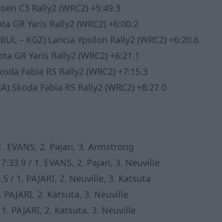
roën C3 Rally2 (WRC2) +5:49.3
ota GR
Yaris
Rally2 (WRC2) +6:00.2
(BUL
– KGZ)
Lancia
Ypsilon
Ral
ly2 (WR
C
2) +
6
:
2
0
.
6
ota
GR
Yaris
Rally2 (WRC2) +
6
:2
1
.
1
Skoda
Fabia
RS Rally2 (WRC2) +7:15.3
RA) Skoda
Fabia
RS Rally2 (WRC2) +8:27.0
1. EVANS, 2. Pajari, 3. Armstrong
33.9 / 1. EVANS, 2. Pajari, 3. Neuville
 / 1. PAJARI, 2. Neuville, 3. Katsuta
 PAJARI, 2. Katsuta, 3. Neuville
1. PAJARI, 2. Katsuta, 3. Neuville