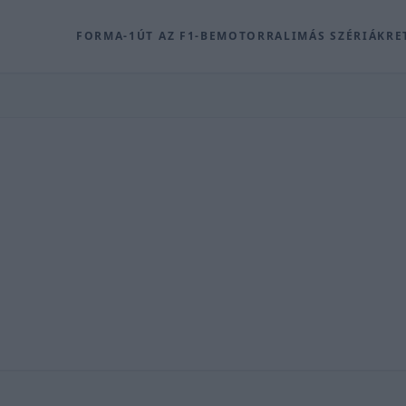
FORMA-1
ÚT AZ F1-BE
MOTOR
RALI
MÁS SZÉRIÁK
RE