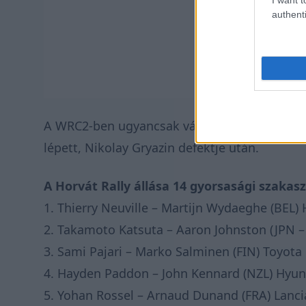
authenti
A WRC2-ben ugyancsak változás történt, Yoh
lépett, Nikolay Gryazin defektje után.
A Horvát Rally állása 14 gyorsasági szakas
1.
Thierry
Neuville
–
Martijn
Wydaeghe
(BEL) 
2.
Takamoto
Katsuta
– Aaron
Johnston
(JPN –
3
.
Sami
Pajari
–
Marko
Salminen
(FIN
)
Toyota
4
.
Ha
yde
n
Pa
ddon
– Jo
hn
Kenna
rd
(NZL) Hyun
5
.
Yoha
n
R
oss
e
l
–
Ar
nau
d
Dun
an
d
(FR
A)
Lanci