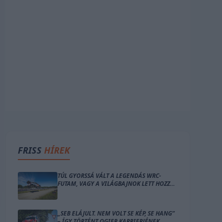
FRISS
HÍREK
TÚL GYORSSÁ VÁLT A LEGENDÁS WRC-
FUTAM, VAGY A VILÁGBAJNOK LETT HOZZÁ
TÚL ÖREG?
„SEB ELÁJULT. NEM VOLT SE KÉP, SE HANG”
– ÍGY TÖRTÉNT OGIER KARRIERJÉNEK