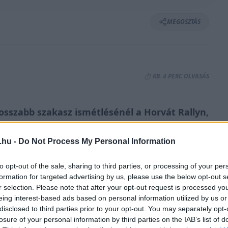
MEGOSZTÁS
⏱️ KB. 4 PERC OLVASÁS
osszabb szakasz ismétlésénél a Horvát Rallyn,
gy előnybe kerülő Thierry Neuville tudott
.hu -
Do Not Process My Personal Information
to opt-out of the sale, sharing to third parties, or processing of your per
komoly drámákat okozott a Horvát Rally 14.
formation for targeted advertising by us, please use the below opt-out s
r selection. Please note that after your opt-out request is processed y
 második teljesítése volt.
eing interest-based ads based on personal information utilized by us or
disclosed to third parties prior to your opt-out. You may separately opt-
ult a leggyorsabbnak Elfyn Evans előtt, míg
losure of your personal information by third parties on the IAB’s list of