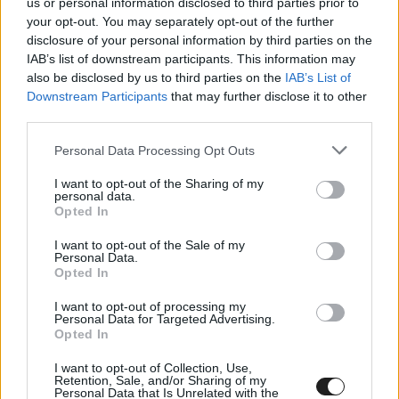
“Elsősorban megkönnyebbültem a célba érés
us or personal information disclosed to third parties prior to
your opt-out. You may separately opt-out of the further
után – mondta Adrien Fourmaux. – A nagyon
disclosure of your personal information by third parties on the
nehéz napok végén jó érzés dobogóra állni. Már
IAB’s list of downstream participants. This information may
also be disclosed by us to third parties on the
IAB’s List of
csütörtökön is mondtam, hogy ezúttal csak
Downstream Participants
that may further disclose it to other
third parties.
célba szeretnénk érni a hétvégén, és ez
kifizetődött. Pénteken és szombaton sok
Please note that this website/app uses one or more Google
Personal Data Processing Opt Outs
services and may gather and store information including but
hátrányt behoztunk, de aztán ismét voltak
not limited to your visit or usage behaviour. You may click to
I want to opt-out of the Sharing of my
personal data.
problémák. A terv erre a versenyre a problémák
grant or deny consent to Google and its third-party tags to
Opted In
use your data for below specified purposes in below Google
elkerülése volt, azonban ebből senki sem tudott
consent section.
I want to opt-out of the Sale of my
Personal Data.
kimaradni, ezért a minél kevesebb probléma volt
Opted In
a cél. Elégedettek lehetünk, ahogy túléltük a
I want to opt-out of processing my
hétvégét.”
Personal Data for Targeted Advertising.
Opted In
“Hasonlóan szeretnénk folytatni. Ez volt az első
I want to opt-out of Collection, Use,
Retention, Sale, and/or Sharing of my
Personal Data that Is Unrelated with the
dobogós eredményünk idén, de bízom benne,