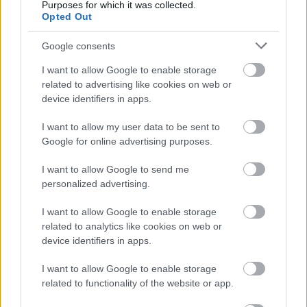
Purposes for which it was collected.
Opted Out
hogy ez csak a kezdet. Igazi csapatmunka volt ez
az eredmény. A szerelők fantasztikus munkát
Google consents
végeztek, nagy köszönet ezért nekik.”
I want to allow Google to enable storage
related to advertising like cookies on web or
device identifiers in apps.
“Nagyon fontos ez a dobogó a csapatnak. Az
elmúlt két futamon bár közel voltunk hasonló
I want to allow my user data to be sent to
Google for online advertising purposes.
eredményhez, de mindig történt valami.
Remélem, hogy Horvátországban is sikerül
I want to allow Google to send me
personalized advertising.
dobogóra állni. Takamoto Katsuta
megérdemelten tudott nyerni, de kissé
I want to allow Google to enable storage
related to analytics like cookies on web or
bosszant, hogy nem sikerült megelőzni.”
device identifiers in apps.
I want to allow Google to enable storage
related to functionality of the website or app.