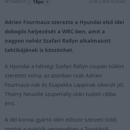
-
18px
+
BETŰMÉRET:
⏱️ KB. 2 PERC OLVASÁS
Adrien Fourmaux szerezte a Hyundai első idei
dobogós helyezését a WRC-ben, amit a
nagyon nehéz Szafari Rallyn alkalmazott
taktikájának is köszönhet.
A Hyundai a hétvégi
Szafari Rallyn
csupán túlélni
szeretett volna, ez azonban csak Adrien
Fourmaux-nak és Esapekka Lappinak sikerült jól,
Thierry Neuville szuperrally után tudott célba
érni.
A dél-koreai gyártó idén először szerzett több
pontot a gyártók versenyében a Toyotánál,