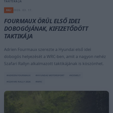
TAKTIKÁJA
RALI
2026. 03. 17.
FOURMAUX ÖRÜL ELSŐ IDEI
DOBOGÓJÁNAK, KIFIZETŐDÖTT
TAKTIKÁJA
Adrien Fourmaux szerezte a Hyundai első idei
dobogós helyezését a WRC-ben, amit a nagyon nehéz
Szafari Rallyn alkalmazott taktikájának is köszönhet.
#ADRIEN FOURMAUX
#HYUNDAI MOTORSPORT
#KIEMELT
#SZAFARI RALLY 2026
#WRC