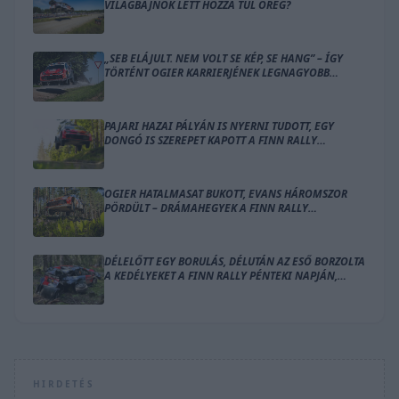
VILÁGBAJNOK LETT HOZZÁ TÚL ÖREG?
„SEB ELÁJULT. NEM VOLT SE KÉP, SE HANG” – ÍGY
TÖRTÉNT OGIER KARRIERJÉNEK LEGNAGYOBB
BALESETE
PAJARI HAZAI PÁLYÁN IS NYERNI TUDOTT, EGY
DONGÓ IS SZEREPET KAPOTT A FINN RALLY
ZÁRÓNAPJÁN
OGIER HATALMASAT BUKOTT, EVANS HÁROMSZOR
PÖRDÜLT – DRÁMAHEGYEK A FINN RALLY
SZOMBATJÁN
DÉLELŐTT EGY BORULÁS, DÉLUTÁN AZ ESŐ BORZOLTA
A KEDÉLYEKET A FINN RALLY PÉNTEKI NAPJÁN,
OGIER VEZET
HIRDETÉS