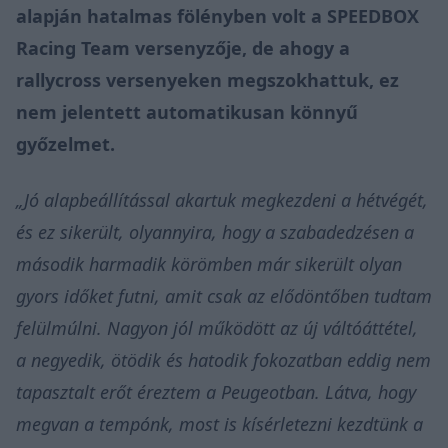
alapján hatalmas fölényben volt a SPEEDBOX
Racing Team versenyzője, de ahogy a
rallycross versenyeken megszokhattuk, ez
nem jelentett automatikusan könnyű
győzelmet.
„Jó alapbeállítással akartuk megkezdeni a hétvégét,
és ez sikerült, olyannyira, hogy a szabadedzésen a
második harmadik körömben már sikerült olyan
gyors időket futni, amit csak az elődöntőben tudtam
felülmúlni. Nagyon jól működött az új váltóáttétel,
a negyedik, ötödik és hatodik fokozatban eddig nem
tapasztalt erőt éreztem a Peugeotban. Látva, hogy
megvan a tempónk, most is kísérletezni kezdtünk a