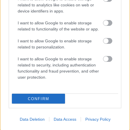
hosszú szervizszünetet is adtak a mezőnynek.
related to analytics like cookies on web or
device identifiers in apps.
„Az újraindítás után másodikként fordultam az első
I want to allow Google to enable storage
kanyarban de nem aggódtam, mert tudtam, hogy a
related to functionality of the website or app.
tempóelőnyöm elég lesz az újabb előzéshez, vagy a
I want to allow Google to enable storage
jokertaktikával is az élre állhattam volna. Sajnos
related to personalization.
Kárai Tamás autója megint meghibásodott, így
I want to allow Google to enable storage
könnyen az élre kerültem. Ez után valóban sikerült
related to security, including authentication
functionality and fraud prevention, and other
megfutni a hétvége addigi legjobb körét, így hiába
user protection.
szólt közbe a végén a technika, bőven elég volt az
előnyöm a győzelemhez. Nagyon örülök, hogy
CONFIRM
sikerült újra bajnoki futamot nyernem, ismét fontos
lépést tettünk a címvédés felé, ami idén a
legfontosabb célunk”
– értékelt Kiss Pál Tamás.
Data Deletion
Data Access
Privacy Policy