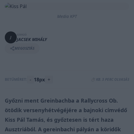
Media KPT
SZERZŐ
J
JACSEK MIHÁLY
MEGOSZTÁS
-
18px
+
BETŰMÉRET:
⏱️ KB. 3 PERC OLVASÁS
Győzni ment Greinbachba a Rallycross Ob.
ötödik versenyhétvégéjére a bajnoki címvédő
Kiss Pál Tamás, és győztesen is tért haza
Ausztriából. A gereinbachi pályán a köridők