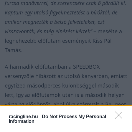
furcsa manőverrel, de szerencsére csak ő pördült ki.
Kaptam egy utolsó figyelmeztetést a bíróktól, de
amikor megnézték a belső felvételeket, ezt
visszavonták, és még elnézést kértek”
– mesélte a
legnehezebb előfutam eseményeit Kiss Pál
Tamás.
A harmadik előfutamban a SPEEDBOX
versenyzője hibázott az utolsó kanyarban, emiatt
egytized másodperces különbséggel második
lett, így az előfutamok után is a második helyen
várta az elődöntőt, ahol újra szárnyalt a Peugeot
208 WRX.
racingline.hu -
Do Not Process My Personal
Information
„Látva, hogy hiába élvezetesebb az autót vezetni, de