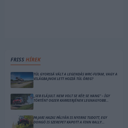
FRISS
HÍREK
TÚL GYORSSÁ VÁLT A LEGENDÁS WRC-FUTAM, VAGY A
VILÁGBAJNOK LETT HOZZÁ TÚL ÖREG?
„SEB ELÁJULT. NEM VOLT SE KÉP, SE HANG” – ÍGY
TÖRTÉNT OGIER KARRIERJÉNEK LEGNAGYOBB
BALESETE
PAJARI HAZAI PÁLYÁN IS NYERNI TUDOTT, EGY
DONGÓ IS SZEREPET KAPOTT A FINN RALLY
ZÁRÓNAPJÁN