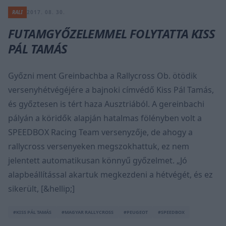
RALI
2017. 08. 30.
FUTAMGYŐZELEMMEL FOLYTATTA KISS
PÁL TAMÁS
Győzni ment Greinbachba a Rallycross Ob. ötödik
versenyhétvégéjére a bajnoki címvédő Kiss Pál Tamás,
és győztesen is tért haza Ausztriából. A gereinbachi
pályán a köridők alapján hatalmas fölényben volt a
SPEEDBOX Racing Team versenyzője, de ahogy a
rallycross versenyeken megszokhattuk, ez nem
jelentett automatikusan könnyű győzelmet. „Jó
alapbeállítással akartuk megkezdeni a hétvégét, és ez
sikerült, [&hellip;]
#KISS PÁL TAMÁS
#MAGYAR RALLYCROSS
#PEUGEOT
#SPEEDBOX