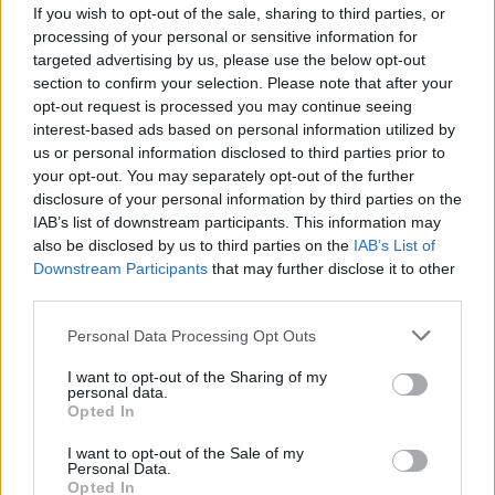
If you wish to opt-out of the sale, sharing to third parties, or
nem lettünk gyorsabbak, visszatértünk az
processing of your personal or sensitive information for
alapokhoz, és az elődöntőben első lettem.
targeted advertising by us, please use the below opt-out
section to confirm your selection. Please note that after your
Bizakodva vártam a döntőt, hiszen körönként újra
opt-out request is processed you may continue seeing
interest-based ads based on personal information utilized by
7-8 tizeddel gyorsabb voltam a vetélytársaknál”
–
us or personal information disclosed to third parties prior to
folytatta Kiss Pál Tamás.
your opt-out. You may separately opt-out of the further
disclosure of your personal information by third parties on the
IAB’s list of downstream participants. This information may
also be disclosed by us to third parties on the
IAB’s List of
Downstream Participants
that may further disclose it to other
third parties.
Please note that this website/app uses one or more Google
Personal Data Processing Opt Outs
services and may gather and store information including but
not limited to your visit or usage behaviour. You may click to
I want to opt-out of the Sharing of my
personal data.
grant or deny consent to Google and its third-party tags to
Opted In
use your data for below specified purposes in below Google
consent section.
I want to opt-out of the Sale of my
Personal Data.
Opted In