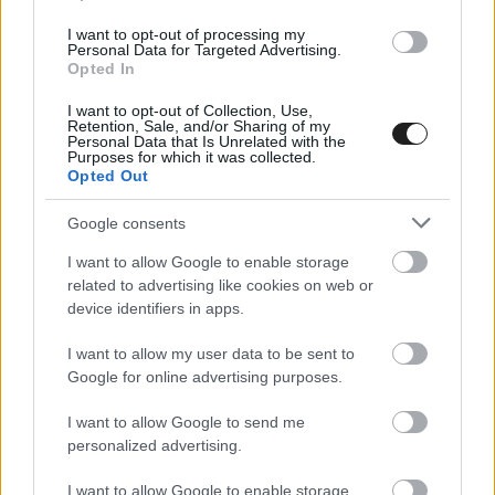
I want to opt-out of processing my
Personal Data for Targeted Advertising.
Opted In
Egy kilométeres pályán pedig rengeteget jelent
I want to opt-out of Collection, Use,
Retention, Sale, and/or Sharing of my
az ekkora előny, így a döntőben az autóra is
Personal Data that Is Unrelated with the
Purposes for which it was collected.
Opted Out
vigyázva, a harmadik helyen fordult az első
kanyarban a kék-fehér Peugeot, aztán előbb
Google consents
Höllert sikerült megelőzni a kettes kanyar előtt,
I want to allow Google to enable storage
majd Kárai Tamást is maga mögé utasította.
related to advertising like cookies on web or
device identifiers in apps.
Alois Höller azonban a harmadik körben
felborult, így piros zászlóval megszakították a
I want to allow my user data to be sent to
Google for online advertising purposes.
versenyt, és a versenybírák úgy döntöttek, hogy
I want to allow Google to send me
új rajtot rendelnek el, ráadásul az eredeti
personalized advertising.
rajtsorrend alapján, sőt még egy szokatlanul
I want to allow Google to enable storage