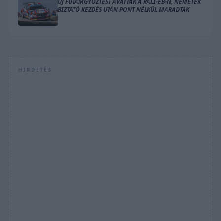
ÚJ FUTAMGYŐZTEST AVATTAK A RALI-EB-N, NÉMETÉK
BIZTATÓ KEZDÉS UTÁN PONT NÉLKÜL MARADTAK
HIRDETÉS