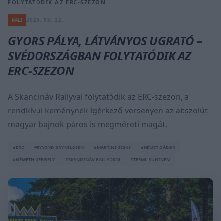
FOLYTATÓDIK AZ ERC-SZEZON
RALI
2026. 05. 22.
GYORS PÁLYA, LÁTVÁNYOS UGRATÓ –
SVÉDORSZÁGBAN FOLYTATÓDIK AZ
ERC-SZEZON
A Skandináv Rallyval folytatódik az ERC-szezon, a
rendkívül keménynek ígérkező versenyen az abszolút
magyar bajnok páros is megméreti magát.
#ERC
#EYVIND BRYNILDSEN
#MARTINS SESKS
#NÉMET GÁBOR
#NÉMETH GERGELY
#SKANDINÁV RALLY 2026
#TEEMU SUNINEN