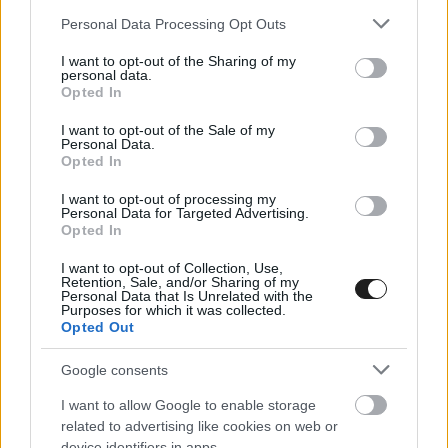
svédországi tesztelésen mentek először. A páros
Please note that this website/app uses one or more Google
Personal Data Processing Opt Outs
célja a fejlődés és a tanulás, és amellett, hogy
services and may gather and store information including but
not limited to your visit or usage behaviour. You may click to
I want to opt-out of the Sharing of my
élvezni szeretnék a versenyzést, azért
personal data.
grant or deny consent to Google and its third-party tags to
Opted In
folyamatosan gyorsulnának is – a célba érés
use your data for below specified purposes in below Google
consent section.
pedig a minimális elvárás magukkal szemben. A
I want to opt-out of the Sale of my
Personal Data.
Opted In
magyar kettős
rengeteg tapasztalatot szerzett
már a szezonnyitó Sierra Morena Rallyn is. Az
I want to opt-out of processing my
Personal Data for Targeted Advertising.
első éles szakaszon elszenvedett defektjük miatt
Opted In
nem volt esélyük a jó végeredményre, de
I want to opt-out of Collection, Use,
Retention, Sale, and/or Sharing of my
autóztak abszolút hatodik időt is az ERC-ben.
Personal Data that Is Unrelated with the
Purposes for which it was collected.
Opted Out
Google consents
I want to allow Google to enable storage
related to advertising like cookies on web or
device identifiers in apps.