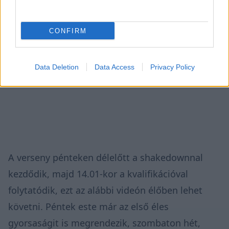
CONFIRM
Data Deletion
Data Access
Privacy Policy
A verseny pénteken délelőtt a shakedownnal
kezdődik, majd 14.01-kor a kvalifikációval
folytatódik, ezt az alábbi videón élőben lehet
követni. Péntek este már az első éles
gyorsaságit is megrendezik, szombaton hét,