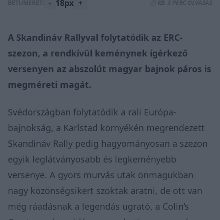
-
18px
+
BETŰMÉRET:
⏱️ KB. 3 PERC OLVASÁS
A Skandináv Rallyval folytatódik az ERC-
szezon, a rendkívül keménynek ígérkező
versenyen az abszolút magyar bajnok páros is
megméreti magát.
Svédországban folytatódik a rali Európa-
bajnokság, a Karlstad környékén megrendezett
Skandináv Rally pedig hagyományosan a szezon
egyik leglátványosabb és legkeményebb
versenye. A gyors murvás utak önmagukban
nagy közönségsikert szoktak aratni, de ott van
még ráadásnak a legendás ugrató, a Colin’s