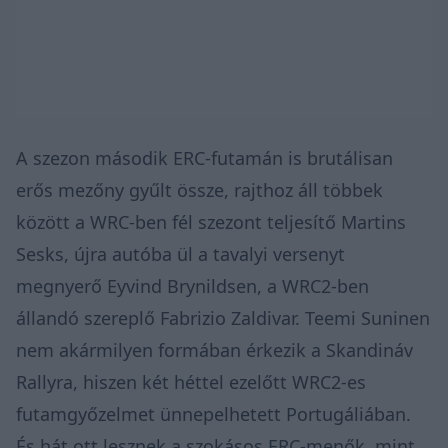
A szezon második ERC-futamán is brutálisan
erős mezőny gyűlt össze, rajthoz áll többek
között a WRC-ben fél szezont teljesítő Martins
Sesks, újra autóba ül a tavalyi versenyt
megnyerő Eyvind Brynildsen, a WRC2-ben
állandó szereplő Fabrizio Zaldivar. Teemi Suninen
nem akármilyen formában érkezik a Skandináv
Rallyra, hiszen két héttel ezelőtt WRC2-es
futamgyőzelmet ünnepelhetett Portugáliában.
És hát ott lesznek a szokásos ERC-menők, mint