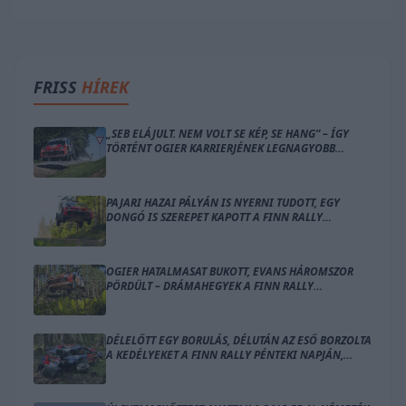
FRISS
HÍREK
„SEB ELÁJULT. NEM VOLT SE KÉP, SE HANG” – ÍGY
TÖRTÉNT OGIER KARRIERJÉNEK LEGNAGYOBB
BALESETE
PAJARI HAZAI PÁLYÁN IS NYERNI TUDOTT, EGY
DONGÓ IS SZEREPET KAPOTT A FINN RALLY
ZÁRÓNAPJÁN
OGIER HATALMASAT BUKOTT, EVANS HÁROMSZOR
PÖRDÜLT – DRÁMAHEGYEK A FINN RALLY
SZOMBATJÁN
DÉLELŐTT EGY BORULÁS, DÉLUTÁN AZ ESŐ BORZOLTA
A KEDÉLYEKET A FINN RALLY PÉNTEKI NAPJÁN,
OGIER VEZET