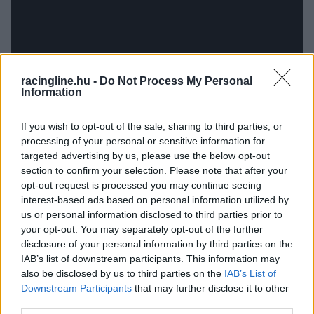
racingline.hu -
Do Not Process My Personal
Information
If you wish to opt-out of the sale, sharing to third parties, or
processing of your personal or sensitive information for
targeted advertising by us, please use the below opt-out
Ebben a mezőnyben igyekszik helyt állni az
section to confirm your selection. Please note that after your
abszolút magyar bajnok Német Gábor, Németh
opt-out request is processed you may continue seeing
interest-based ads based on personal information utilized by
Gergely kettős, amely a szezonnyitó után a
us or personal information disclosed to third parties prior to
második ERC-futamon is rajthoz áll. Bátor
your opt-out. You may separately opt-out of the further
disclosure of your personal information by third parties on the
döntést hoztak ezzel, hiszen murván eleve a
IAB’s list of downstream participants. This information may
tavaly májusi Rally Hungaryn versenyeztek
also be disclosed by us to third parties on the
IAB’s List of
Downstream Participants
that may further disclose it to other
utoljára, ilyen típusú pályán pedig a keddi
third parties.