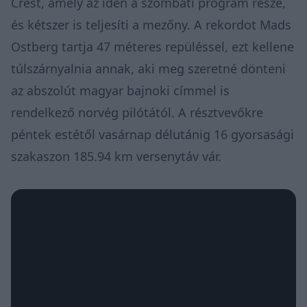
Crest, amely az idén a szombati program része,
és kétszer is teljesíti a mezőny. A rekordot Mads
Ostberg tartja 47 méteres repüléssel, ezt kellene
túlszárnyalnia annak, aki meg szeretné dönteni
az abszolút magyar bajnoki címmel is
rendelkező norvég pilótától. A résztvevőkre
péntek estétől vasárnap délutánig 16 gyorsasági
szakaszon 185.94 km versenytáv vár.