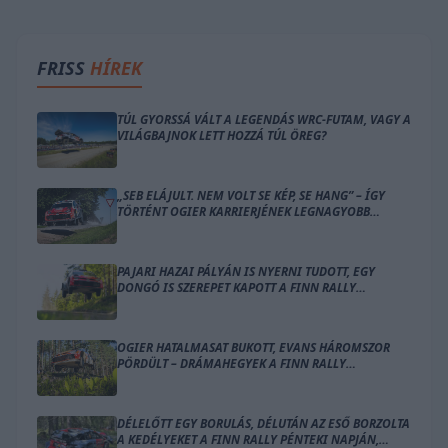
FRISS
HÍREK
TÚL GYORSSÁ VÁLT A LEGENDÁS WRC-FUTAM, VAGY A
VILÁGBAJNOK LETT HOZZÁ TÚL ÖREG?
„SEB ELÁJULT. NEM VOLT SE KÉP, SE HANG” – ÍGY
TÖRTÉNT OGIER KARRIERJÉNEK LEGNAGYOBB
BALESETE
PAJARI HAZAI PÁLYÁN IS NYERNI TUDOTT, EGY
DONGÓ IS SZEREPET KAPOTT A FINN RALLY
ZÁRÓNAPJÁN
OGIER HATALMASAT BUKOTT, EVANS HÁROMSZOR
PÖRDÜLT – DRÁMAHEGYEK A FINN RALLY
SZOMBATJÁN
DÉLELŐTT EGY BORULÁS, DÉLUTÁN AZ ESŐ BORZOLTA
A KEDÉLYEKET A FINN RALLY PÉNTEKI NAPJÁN,