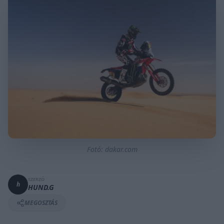
Fotó: dakar.com
SZERZŐ
h
HUND.G
MEGOSZTÁS