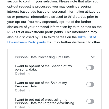
section to confirm your selection. Please note that after your
opt-out request is processed you may continue seeing
interest-based ads based on personal information utilized by
us or personal information disclosed to third parties prior to
your opt-out. You may separately opt-out of the further
disclosure of your personal information by third parties on the
Állás 11 szakasz után, motorosok
IAB’s list of downstream participants. This information may
also be disclosed by us to third parties on the
IAB’s List of
1 #77 Luciano Benavides (ARG) KTM 450 Rally
Downstream Participants
that may further disclose it to other
44:48:48
third parties.
2 #9 Ricky Brabec (USA) Honda CRF 450 Rally
Please note that this website/app uses one or more Google
Personal Data Processing Opt Outs
services and may gather and store information including but
+0:23
not limited to your visit or usage behaviour. You may click to
I want to opt-out of the Sharing of my
3 #68 Tosha Schareina (SPA) Honda CRF 450 Rally
personal data.
grant or deny consent to Google and its third-party tags to
Opted In
use your data for below specified purposes in below Google
+15:16
consent section.
I want to opt-out of the Sale of my
4 #1 Daniel Sanders (AUS) KTM 450 Rally +23:32
Personal Data.
Opted In
5 #10 Skyler Howes (USA) Honda CRF 450 Rally
I want to opt-out of processing my
+34:20
Personal Data for Targeted Advertising.
Opted In
6 #42 Adrien Van Beveren (FRA) Honda CRF 450