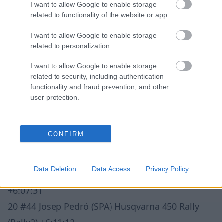
I want to allow Google to enable storage
14 #28 Nerimantas Jucius (LTU) Honda CRF 450
related to functionality of the website or app.
Rally (Rally2) +4:50:07
I want to allow Google to enable storage
15 #98 Mason Klein (USA) Hoto 450 Rally
related to personalization.
+4:57:08
I want to allow Google to enable storage
related to security, including authentication
16 #57 Khaliunbold Erdenebileg (ARM) KTM 450
functionality and fraud prevention, and other
Rally (Rally2) +5:00:08
user protection.
17 #35 Bruno Santos (POR) Husqvarna 450 Rally
(Rally2) +5:32:25
CONFIRM
18 #39 Benjamin Melot (FRA) KTM 450 Rally
(Rally2) +6:01:04
Data Deletion
Data Access
Privacy Policy
19 #27 Milan Engel (CZE) Kove 450 Rally (Rally2)
+6:07:31
20 #44 Josep Pedró (SPA) Husqvarna 450 Rally
(Rally2) +6:11:12