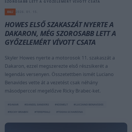
SZOROSABB LETT A GYŐZELEMÉRT VÍVOTT CSATA
RALI
2026. 01. 15.
HOWES ELSŐ SZAKASZÁT NYERTE A
DAKARON, MÉG SZOROSABB LETT A
GYŐZELEMÉRT VÍVOTT CSATA
Skyler Howes nyerte a motorosok 11. szakaszát a
Dakaron, ezzel megszerezte első részsikerét a
legendás versenyen. Összetettben ismét Luciano
Benavides vette át a vezetést csak néhány
másodperccel megelőzve Ricky Brabec-ket.
#DAKAR
#DANIEL SANDERS
#KIEMELT
#LUCIANO BENAVIDES
#RICKY BRABEC
#TEREPRALI
#TOSHA SCHAREINA