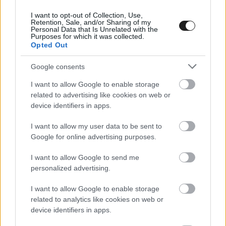
Rally +54:13
I want to opt-out of Collection, Use,
Retention, Sale, and/or Sharing of my
Personal Data that Is Unrelated with the
7 #11 Ignacio Cornejo (CHI) Hero 450 Rally
Purposes for which it was collected.
Opted Out
+1:10:50
8 #46 Ross Branch (BWA) Hero 450 Rally +2:25:56
Google consents
9 #16 Toni Mulec (SVN) KTM 450 Rally (Rally2)
I want to allow Google to enable storage
+2:36:38
related to advertising like cookies on web or
device identifiers in apps.
10 #85 Preston Campbell (USA) Honda CRF 450
I want to allow my user data to be sent to
Rally (Rally2) +2:39:05
Google for online advertising purposes.
11 #7 Bradley Cox (RSA) Sherco 450 Rally
I want to allow Google to send me
+4:13:51
personalized advertising.
12 #84 Martim Ventura (POR) Honda CRF 450
I want to allow Google to enable storage
Rally (Rally2) +4:18:36
related to analytics like cookies on web or
13 #26 Konrad Dabrowski (POL) KTM 450 Rally
device identifiers in apps.
(Rally2) +4:38:21