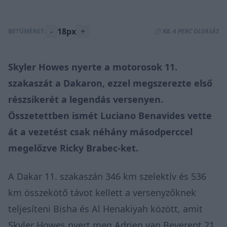
-
18px
+
BETŰMÉRET:
⏱️ KB. 4 PERC OLVASÁS
Skyler Howes nyerte a motorosok 11.
szakaszát a Dakaron, ezzel megszerezte első
részsikerét a legendás versenyen.
Összetettben ismét Luciano Benavides vette
át a vezetést csak néhány másodperccel
megelőzve Ricky Brabec-ket.
A Dakar 11. szakaszán 346 km szelektív és 536
km összekötő távot kellett a versenyzőknek
teljesíteni Bisha és Al Henakiyah között, amit
Skyler Howes nyert meg Adrien van Beverent 21