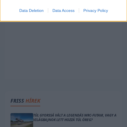
Data Deletion
Data Access
Privacy Policy
FRISS
HÍREK
TÚL GYORSSÁ VÁLT A LEGENDÁS WRC-FUTAM, VAGY A
VILÁGBAJNOK LETT HOZZÁ TÚL ÖREG?