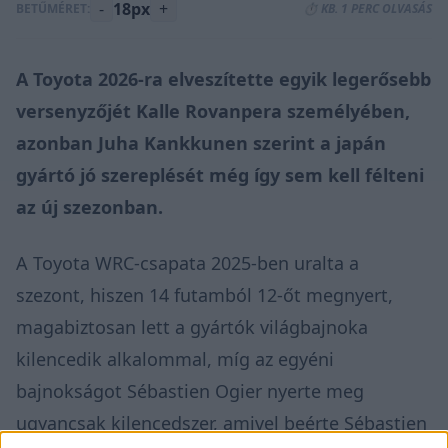
-
18px
+
BETŰMÉRET:
⏱️ KB. 1 PERC OLVASÁS
A Toyota 2026-ra elveszítette egyik legerősebb
versenyzőjét Kalle Rovanpera személyében,
azonban Juha Kankkunen szerint a japán
gyártó jó szereplését még így sem kell félteni
az új szezonban.
A Toyota WRC-csapata 2025-ben uralta a
szezont, hiszen 14 futamból 12-őt megnyert,
magabiztosan lett a gyártók világbajnoka
kilencedik alkalommal, míg az egyéni
bajnokságot Sébastien Ogier nyerte meg
ugyancsak kilencedszer, amivel beérte Sébastien