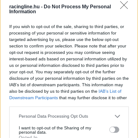
Loeb rekordját. Az egyéni pontverseny második
racingline.hu -
Do Not Process My Personal
helyén pedig Elfyn Evans zárt karrierje során
Information
hatodszor, míg a kétszeres világbajnok Kalle
If you wish to opt-out of the sale, sharing to third parties, or
Rovanpera harmadikként zárt.
processing of your personal or sensitive information for
targeted advertising by us, please use the below opt-out
section to confirm your selection. Please note that after your
Az év végén Kalle Rovanpera bár szakágat váltott
opt-out request is processed you may continue seeing
és karrierjét pályaversenyzőként folytatja, Juha
interest-based ads based on personal information utilized by
us or personal information disclosed to third parties prior to
Kankkunen, a japán gyártó csapatvezető-
your opt-out. You may separately opt-out of the further
helyettese nem aggódik a Toyota idei szezonja
disclosure of your personal information by third parties on the
IAB’s list of downstream participants. This information may
miatt sem.
also be disclosed by us to third parties on the
IAB’s List of
Downstream Participants
that may further disclose it to other
third parties.
Please note that this website/app uses one or more Google
Personal Data Processing Opt Outs
services and may gather and store information including but
not limited to your visit or usage behaviour. You may click to
I want to opt-out of the Sharing of my
personal data.
grant or deny consent to Google and its third-party tags to
Opted In