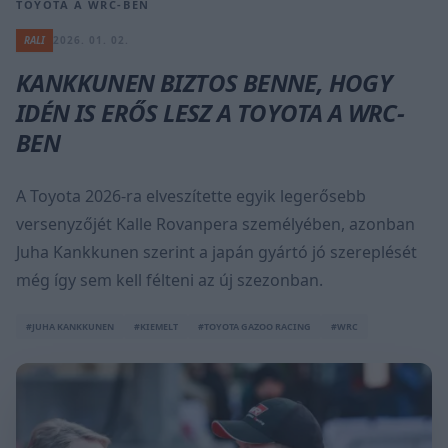
TOYOTA A WRC-BEN
RALI
2026. 01. 02.
KANKKUNEN BIZTOS BENNE, HOGY
IDÉN IS ERŐS LESZ A TOYOTA A WRC-
BEN
A Toyota 2026-ra elveszítette egyik legerősebb
versenyzőjét Kalle Rovanpera személyében, azonban
Juha Kankkunen szerint a japán gyártó jó szereplését
még így sem kell félteni az új szezonban.
#JUHA KANKKUNEN
#KIEMELT
#TOYOTA GAZOO RACING
#WRC