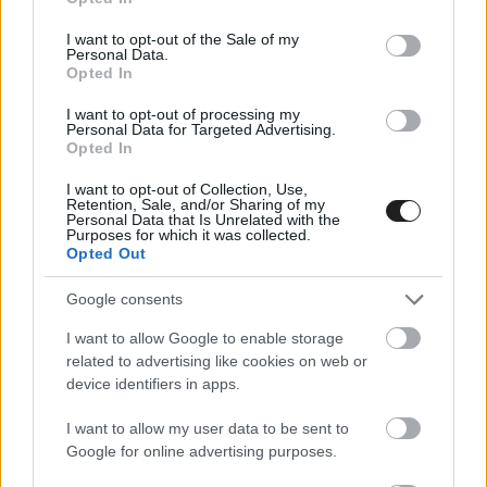
use your data for below specified purposes in below Google
consent section.
I want to opt-out of the Sale of my
Personal Data.
Opted In
I want to opt-out of processing my
Personal Data for Targeted Advertising.
Opted In
I want to opt-out of Collection, Use,
Retention, Sale, and/or Sharing of my
Personal Data that Is Unrelated with the
Purposes for which it was collected.
“Kalle Rovanpera távozása után is megmaradt
Opted Out
még két alappillére a csapatnak, Sébastien Ogier
Google consents
és Elfyn Evans – mondta a négyszeres
I want to allow Google to enable storage
világbajnok legenda. – Mellettük pedig a
related to advertising like cookies on web or
device identifiers in apps.
fiatalabb versenyzők is ígéretes jövő előtt állnak.
Oliver Solberg megmutatta Észtországban, hogy
I want to allow my user data to be sent to
Google for online advertising purposes.
milyen teljesítményre képes. Sami Pajari pedig