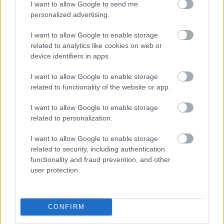
Japánban megszerezte első dobogós
I want to allow Google to send me
personalized advertising.
eredményét, amire kis szerencsével akár Szaúd-
Arábiában is lett volna esélye. Takamoto Katsuta
I want to allow Google to enable storage
related to analytics like cookies on web or
is képes gyorsan vezetni, de neki többször
device identifiers in apps.
adódik problémája is. Bízom az öt
I want to allow Google to enable storage
versenyzőnkben, képesek kimagasló
related to functionality of the website or app.
teljesítményre szinte minden versenyen.”
I want to allow Google to enable storage
related to personalization.
I want to allow Google to enable storage
Itt állíthatod be, hogy a Racingline
related to security, including authentication
cikkeit az elsők között lásd a Google
functionality and fraud prevention, and other
keresőjében.
user protection.
HIRDETÉS
CONFIRM