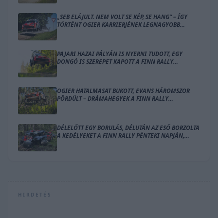
„SEB ELÁJULT. NEM VOLT SE KÉP, SE HANG” – ÍGY
TÖRTÉNT OGIER KARRIERJÉNEK LEGNAGYOBB
BALESETE
PAJARI HAZAI PÁLYÁN IS NYERNI TUDOTT, EGY
DONGÓ IS SZEREPET KAPOTT A FINN RALLY
ZÁRÓNAPJÁN
OGIER HATALMASAT BUKOTT, EVANS HÁROMSZOR
PÖRDÜLT – DRÁMAHEGYEK A FINN RALLY
SZOMBATJÁN
DÉLELŐTT EGY BORULÁS, DÉLUTÁN AZ ESŐ BORZOLTA
A KEDÉLYEKET A FINN RALLY PÉNTEKI NAPJÁN,
OGIER VEZET
HIRDETÉS