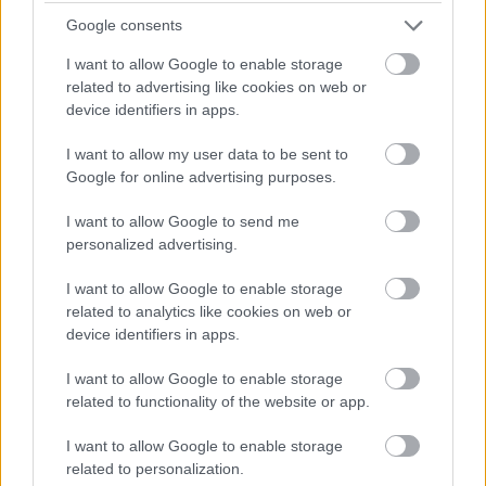
Google consents
I want to allow Google to enable storage
related to advertising like cookies on web or
device identifiers in apps.
I want to allow my user data to be sent to
Google for online advertising purposes.
I want to allow Google to send me
personalized advertising.
I want to allow Google to enable storage
A Róma Rally vasárnap 9.05-kor folytatódik, a
related to analytics like cookies on web or
device identifiers in apps.
részletes eredmények
ITT
olvashatóak.
I want to allow Google to enable storage
related to functionality of the website or app.
A Róma Rally állása a 7. gyorsasági szakasz
után
I want to allow Google to enable storage
related to personalization.
1. Roberto Dapra, Luca Guglielmetti (olaszok),