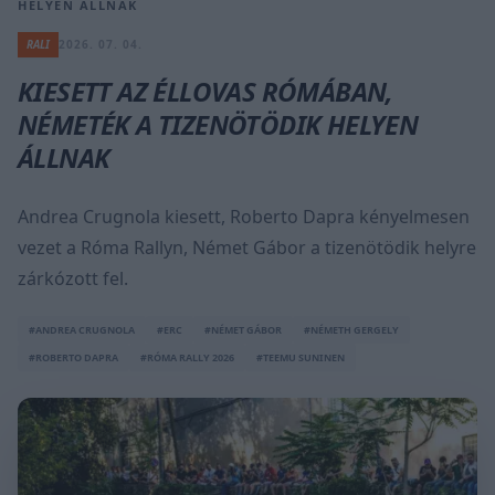
HELYEN ÁLLNAK
RALI
2026. 07. 04.
KIESETT AZ ÉLLOVAS RÓMÁBAN,
NÉMETÉK A TIZENÖTÖDIK HELYEN
ÁLLNAK
Andrea Crugnola kiesett, Roberto Dapra kényelmesen
vezet a Róma Rallyn, Német Gábor a tizenötödik helyre
zárkózott fel.
#ANDREA CRUGNOLA
#ERC
#NÉMET GÁBOR
#NÉMETH GERGELY
#ROBERTO DAPRA
#RÓMA RALLY 2026
#TEEMU SUNINEN