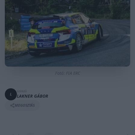
Fotó: FIA ERC
SZERZŐ
L
LAKNER GÁBOR
MEGOSZTÁS