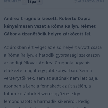
-
18px
+
BETŰMÉRET:
⏱️ KB. 3 PERC OLVASÁS
Andrea Crugnola kiesett, Roberto Dapra
kényelmesen vezet a Róma Rallyn, Német
Gábor a tizenötödik helyre zárkózott fel.
Az árokban ért véget az első helyért vívott csata
a Róma Rallyn, a hatodik gyorsasági szakaszon
az addigi éllovas Andrea Crugnola ugyanis
elfékezte magát egy jobbkanyarban. Sem a
versenyzőknek, sem az autónak nem lett baja,
azonban a Lancia fennakadt az út szélén, a
futam korábbi kétszeres győztese így
lemondhatott a harmadik sikeréről. Pedig