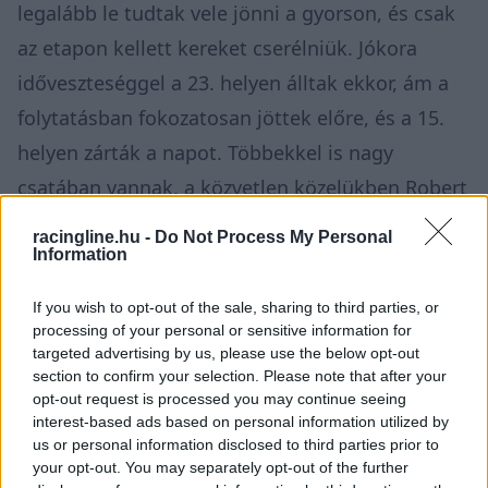
legalább le tudtak vele jönni a gyorson, és csak
az etapon kellett kereket cserélniük. Jókora
időveszteséggel a 23. helyen álltak ekkor, ám a
folytatásban fokozatosan jöttek előre, és a 15.
helyen zárták a napot. Többekkel is nagy
csatában vannak, a közvetlen közelükben Robert
Blach 1.9 másodperccel van előttük, Simone
racingline.hu -
Do Not Process My Personal
Tempestini pedig 0.4. másodperccel mögöttük.
Information
If you wish to opt-out of the sale, sharing to third parties, or
processing of your personal or sensitive information for
targeted advertising by us, please use the below opt-out
section to confirm your selection. Please note that after your
opt-out request is processed you may continue seeing
interest-based ads based on personal information utilized by
us or personal information disclosed to third parties prior to
your opt-out. You may separately opt-out of the further