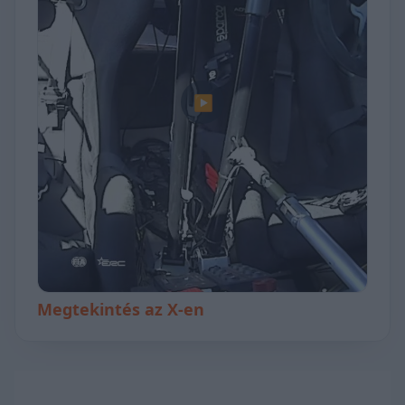
▶
Megtekintés az X-en