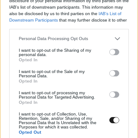
disclosure of your personal information by third parties on the
IAB’s list of downstream participants. This information may
also be disclosed by us to third parties on the
IAB’s List of
Downstream Participants
that may further disclose it to other
third parties.
Please note that this website/app uses one or more Google
Personal Data Processing Opt Outs
services and may gather and store information including but
not limited to your visit or usage behaviour. You may click to
I want to opt-out of the Sharing of my
personal data.
grant or deny consent to Google and its third-party tags to
Opted In
use your data for below specified purposes in below Google
consent section.
I want to opt-out of the Sale of my
Personal Data.
Opted In
I want to opt-out of processing my
Personal Data for Targeted Advertising.
Opted In
I want to opt-out of Collection, Use,
Retention, Sale, and/or Sharing of my
Personal Data that Is Unrelated with the
Purposes for which it was collected.
Opted Out