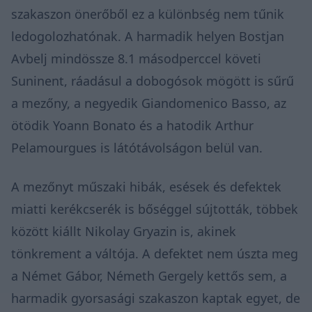
szakaszon önerőből ez a különbség nem tűnik
ledogolozhatónak. A harmadik helyen Bostjan
Avbelj mindössze 8.1 másodperccel követi
Suninent, ráadásul a dobogósok mögött is sűrű
a mezőny, a negyedik Giandomenico Basso, az
ötödik Yoann Bonato és a hatodik Arthur
Pelamourgues is látótávolságon belül van.
A mezőnyt műszaki hibák, esések és defektek
miatti kerékcserék is bőséggel sújtották, többek
között kiállt Nikolay Gryazin is, akinek
tönkrement a váltója. A defektet nem úszta meg
a Német Gábor, Németh Gergely kettős sem, a
harmadik gyorsasági szakaszon kaptak egyet, de