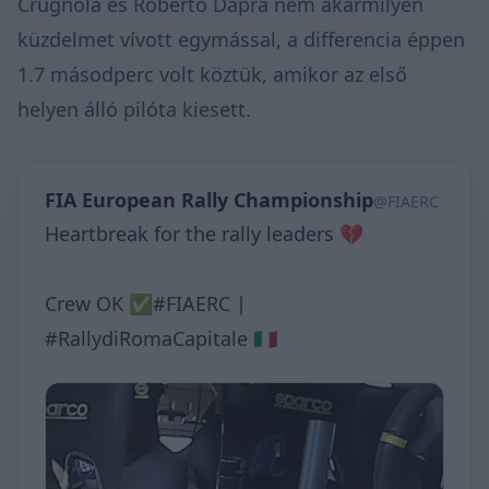
Crugnola és Roberto Dapra nem akármilyen
küzdelmet vívott egymással, a differencia éppen
1.7 másodperc volt köztük, amikor az első
helyen álló pilóta kiesett.
FIA European Rally Championship
@FIAERC
Heartbreak for the rally leaders 💔
Crew OK ✅#FIAERC |
#RallydiRomaCapitale 🇮🇹