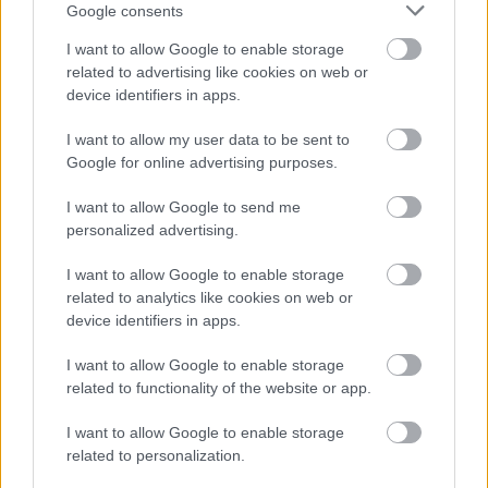
szabadedzésen is új gumival megyünk majd. A
Google consents
pálya nagyon izgalmas, a belső kamerás
I want to allow Google to enable storage
related to advertising like cookies on web or
felvételeken nem látszik, de nagyon komoly
device identifiers in apps.
szintkülönbségek vannak, így amellett, hogy nehéz,
I want to allow my user data to be sent to
szórakoztató is itt a versenyzés. Speciális helyzet
Google for online advertising purposes.
Hellben, hogy vasárnapra egy nyomvonalon annyira
I want to allow Google to send me
kijárjuk a murvás részeket, hogy megjelenik az
personalized advertising.
aszfalt, így ezen a szűk sávon sokkal jobb a
I want to allow Google to enable storage
tapadás. A kedvenc részem a joker és a vele
related to analytics like cookies on web or
device identifiers in apps.
párhuzamos szakasz, mert ezek nem a máshol
megszokott egyszerű kanyarok, hanem többféle
I want to allow Google to enable storage
related to functionality of the website or app.
megoldással kivitelezhetőek, és mindegyik lehet
nagyon gyors, így verseny közben kell meghozni a jó
I want to allow Google to enable storage
related to personalization.
döntést.
”– elemezte a pályát Kiss Pál Tamás.