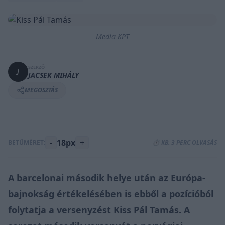
Media KPT
SZERZŐ
J
JACSEK MIHÁLY
MEGOSZTÁS
-
18px
+
BETŰMÉRET:
⏱️ KB. 3 PERC OLVASÁS
A barcelonai második helye után az Európa-
bajnokság értékelésében is ebből a pozícióból
folytatja a versenyzést Kiss Pál Tamás. A