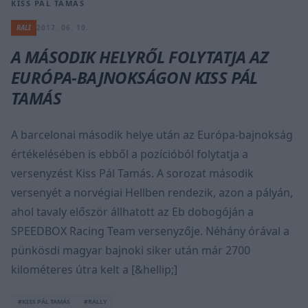
KISS PÁL TAMÁS
RALI
2017. 06. 10.
A MÁSODIK HELYRŐL FOLYTATJA AZ
EURÓPA-BAJNOKSÁGON KISS PÁL
TAMÁS
A barcelonai második helye után az Európa-bajnokság
értékelésében is ebből a pozícióból folytatja a
versenyzést Kiss Pál Tamás. A sorozat második
versenyét a norvégiai Hellben rendezik, azon a pályán,
ahol tavaly először állhatott az Eb dobogóján a
SPEEDBOX Racing Team versenyzője. Néhány órával a
pünkösdi magyar bajnoki siker után már 2700
kilométeres útra kelt a [&hellip;]
#KISS PÁL TAMÁS
#RALLY