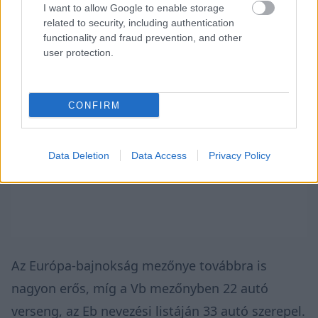
I want to allow Google to enable storage
related to security, including authentication
functionality and fraud prevention, and other
user protection.
CONFIRM
Data Deletion
Data Access
Privacy Policy
Az Európa-bajnokság mezőnye továbbra is
nagyon erős, míg a Vb mezőnyben 22 autó
verseng, az Eb nevezési listáján 33 autó szerepel.