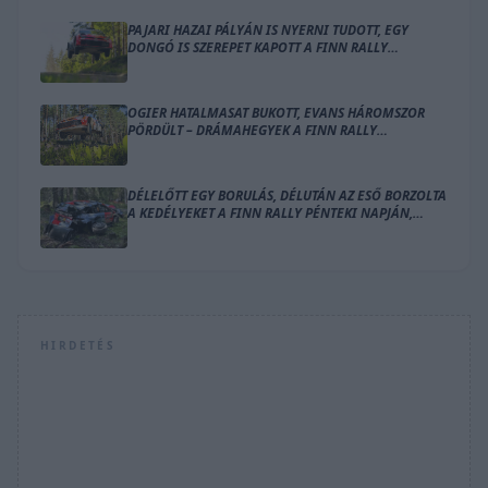
PAJARI HAZAI PÁLYÁN IS NYERNI TUDOTT, EGY
DONGÓ IS SZEREPET KAPOTT A FINN RALLY
ZÁRÓNAPJÁN
OGIER HATALMASAT BUKOTT, EVANS HÁROMSZOR
PÖRDÜLT – DRÁMAHEGYEK A FINN RALLY
SZOMBATJÁN
DÉLELŐTT EGY BORULÁS, DÉLUTÁN AZ ESŐ BORZOLTA
A KEDÉLYEKET A FINN RALLY PÉNTEKI NAPJÁN,
OGIER VEZET
HIRDETÉS