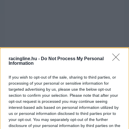
racingline.hu -
Do Not Process My Personal
Information
If you wish to opt-out of the sale, sharing to third parties, or
processing of your personal or sensitive information for
targeted advertising by us, please use the below opt-out
A tavalyi eredményeknek, a barcelonai második
section to confirm your selection. Please note that after your
helynek, és a hazai bajnokságban mutatott
opt-out request is processed you may continue seeing
interest-based ads based on personal information utilized by
százszázalékos teljesítménynek köszönhetően a
us or personal information disclosed to third parties prior to
SPEEDBOX Racing Team az eddiginél is nagyobb
your opt-out. You may separately opt-out of the further
disclosure of your personal information by third parties on the
figyelmet kap a Peugeot Sporttól, és a motort