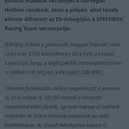
sorozat második versenyét a norvégiai
Hellben rendezik, azon a pályán, ahol tavaly
először állhatott az Eb dobogóján a SPEEDBOX
Racing Team versenyzője.
Néhány órával a pünkösdi magyar bajnoki siker
után már 2700 kilométeres útra kelt a csapat
kamionja, hogy a legészakibb versenyhelyszínen
is időben ott legyen a Peugeot 208 WRX.
„
Minden fennakadás nélkül megérkezett a kamion
is, és a csapat is, sőt fél nappal a tervezett
menetrend előtt járunk, így már tegnap el tudtunk
mélyedni az Oreca mérnökcsapatával az autó
beállításiban. Az elmúlt hétvégéhez képest is