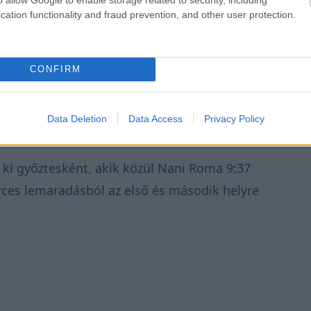
cation functionality and fraud prevention, and other user protection.
CONFIRM
ak, Nasser Al-Attiyah 26:23 percet, Mattias
Data Deletion
Data Access
Privacy Policy
t.
 ki győztesként, akik közül Nani Roma 9:37
rces lemaradásból az első és második helyre