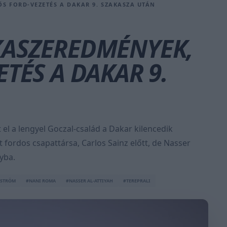
S FORD-VEZETÉS A DAKAR 9. SZAKASZA UTÁN
KASZEREDMÉNYEK,
TÉS A DAKAR 9.
l a lengyel Goczal-család a Dakar kilencedik
 fordos csapattársa, Carlos Sainz előtt, de Nasser
yba.
KSTRÖM
#NANI ROMA
#NASSER AL-ATTIYAH
#TEREPRALI