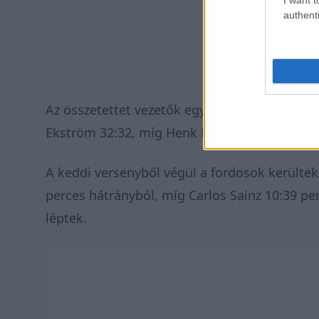
authenti
Az összetettet vezetők egyaránt sok időt bukt
Ekström 32:32, míg Henk Lategan 25:18 perce
A keddi versenyből végül a fordosok kerültek
perces hátrányból, míg Carlos Sainz 10:39 pe
léptek.