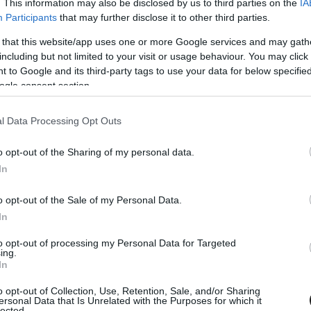
. This information may also be disclosed by us to third parties on the
IA
Participants
that may further disclose it to other third parties.
iszen a napot Eryk Goczal nyerte nagybácsija,
 that this website/app uses one or more Google services and may gath
including but not limited to your visit or usage behaviour. You may click 
a harmadik eredménnyel Toby Price 11:36, a
 to Google and its third-party tags to use your data for below specifi
erc hátránnyal szerezte meg.
ogle consent section.
l Data Processing Opt Outs
o opt-out of the Sharing of my personal data.
In
o opt-out of the Sale of my Personal Data.
In
to opt-out of processing my Personal Data for Targeted
ing.
In
o opt-out of Collection, Use, Retention, Sale, and/or Sharing
ersonal Data that Is Unrelated with the Purposes for which it
lected.