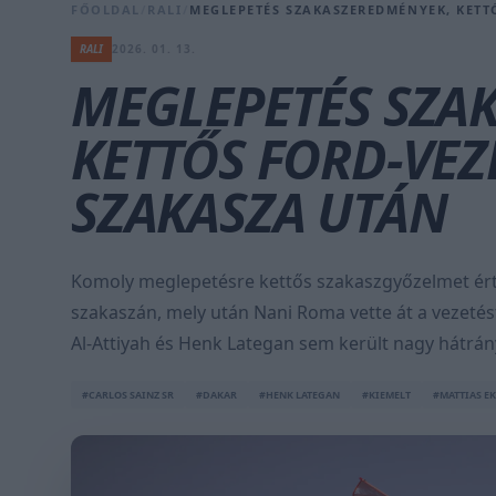
FŐOLDAL
/
RALI
/
MEGLEPETÉS SZAKASZEREDMÉNYEK, KETTŐ
RALI
2026. 01. 13.
MEGLEPETÉS SZA
KETTŐS FORD-VEZE
SZAKASZA UTÁN
Komoly meglepetésre kettős szakaszgyőzelmet ért e
szakaszán, mely után Nani Roma vette át a vezetést
Al-Attiyah és Henk Lategan sem került nagy hátrán
#CARLOS SAINZ SR
#DAKAR
#HENK LATEGAN
#KIEMELT
#MATTIAS E