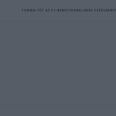
FORMA-1
ÚT AZ F1-BE
MOTOR
RALI
MÁS SZÉRIÁK
RE