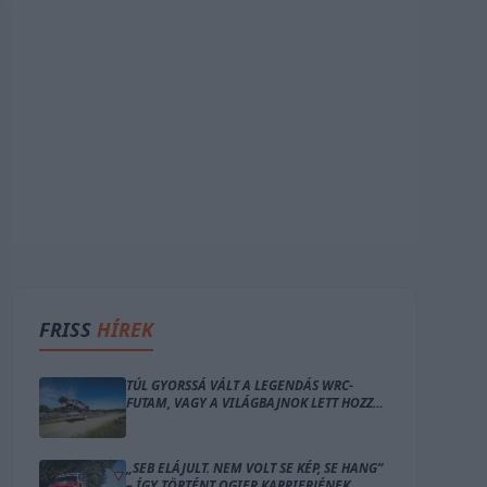
FRISS
HÍREK
TÚL GYORSSÁ VÁLT A LEGENDÁS WRC-
FUTAM, VAGY A VILÁGBAJNOK LETT HOZZÁ
TÚL ÖREG?
„SEB ELÁJULT. NEM VOLT SE KÉP, SE HANG”
– ÍGY TÖRTÉNT OGIER KARRIERJÉNEK