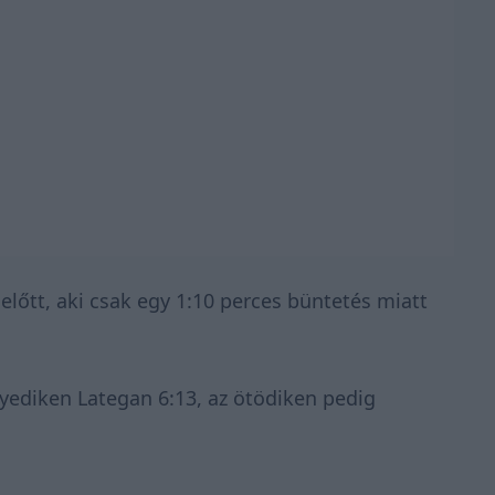
őtt, aki csak egy 1:10 perces büntetés miatt
gyediken Lategan 6:13,
az
ötödiken pedig