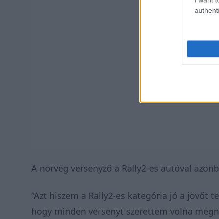
authenti
A norvég versenyző a Rally2-es autóval azonb
“Azt hiszem a Rally2-es kategória jó a jövőt 
hogy minden versenyt szerettem volna megny