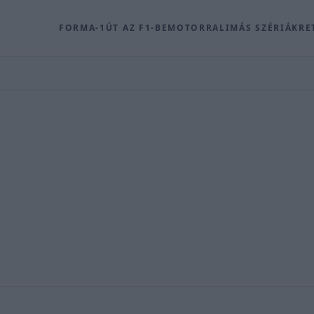
FORMA-1
ÚT AZ F1-BE
MOTOR
RALI
MÁS SZÉRIÁK
RE