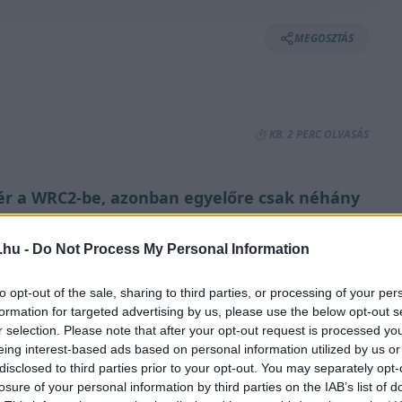
MEGOSZTÁS
⏱️ KB. 2 PERC OLVASÁS
tér a WRC2-be, azonban egyelőre csak néhány
eként.
.hu -
Do Not Process My Personal Information
szer tér vissza a Toksporthoz, ahol ismét
to opt-out of the sale, sharing to third parties, or processing of your per
WRC2-ben.
formation for targeted advertising by us, please use the below opt-out s
r selection. Please note that after your opt-out request is processed y
eing interest-based ads based on personal information utilized by us or
i Rallyn indítja egyelőre néhány futamból álló
disclosed to third parties prior to your opt-out. You may separately opt-
lőre nem számol bajnoki címmel.
losure of your personal information by third parties on the IAB’s list of