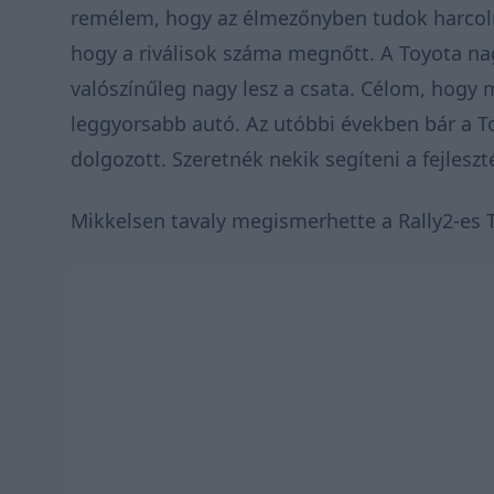
remélem, hogy az élmezőnyben tudok harcolni
hogy a riválisok száma megnőtt. A Toyota nag
valószínűleg nagy lesz a csata. Célom, hog
leggyorsabb autó. Az utóbbi években bár a T
dolgozott. Szeretnék nekik segíteni a fejlesz
Mikkelsen tavaly megismerhette a Rally2-es T