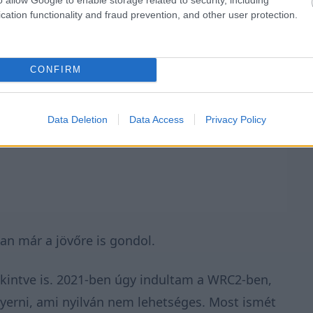
cation functionality and fraud prevention, and other user protection.
CONFIRM
Data Deletion
Data Access
Privacy Policy
an már a jövőre is gondol.
tekintve is. 2021-ben úgy indultam a WRC2-ben,
erni, ami nyilván nem lehetséges. Most ismét