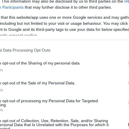
. This information may also be disclosed by us to third parties on the
IA
Participants
that may further disclose it to other third parties.
 that this website/app uses one or more Google services and may gath
including but not limited to your visit or usage behaviour. You may click 
 to Google and its third-party tags to use your data for below specifi
ogle consent section.
l Data Processing Opt Outs
o opt-out of the Sharing of my personal data.
In
o opt-out of the Sale of my Personal Data.
In
to opt-out of processing my Personal Data for Targeted
ing.
In
indulok és meg kell néznünk, hogy miként alakul
o opt-out of Collection, Use, Retention, Sale, and/or Sharing
ishnek. – Persze, ha rajtam múlna egy teljes
ersonal Data that Is Unrelated with the Purposes for which it
lected.