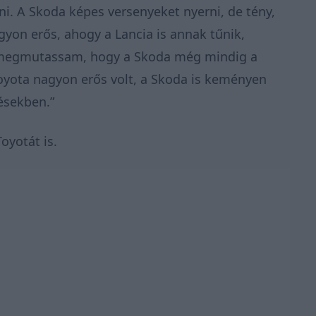
. A Skoda képes versenyeket nyerni, de tény,
yon erős, ahogy a Lancia is annak tűnik,
y megmutassam, hogy a Skoda még mindig a
oyota nagyon erős volt, a Skoda is keményen
tésekben.”
oyotát is.