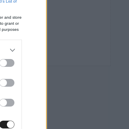
B’s List of
er and store
to grant or
ed purposes