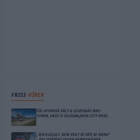
FRISS
HÍREK
TÚL GYORSSÁ VÁLT A LEGENDÁS WRC-
FUTAM, VAGY A VILÁGBAJNOK LETT HOZZÁ
TÚL ÖREG?
„SEB ELÁJULT. NEM VOLT SE KÉP, SE HANG”
– ÍGY TÖRTÉNT OGIER KARRIERJÉNEK