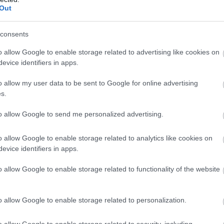
dünk, aztán fogok még versenyezni, de hogy a
Out
nem látok esélyt. Jelenleg nincs meg az anyagi
consents
zben változhat.”
o allow Google to enable storage related to advertising like cookies on
evice identifiers in apps.
WRC-csapatával teljesített egy részmunkaidős
y olasz és két belga versenyen indult, Rally2-es
o allow my user data to be sent to Google for online advertising
s.
to allow Google to send me personalized advertising.
miután sok időt töltöttünk a WRC-ben. Együtt
o allow Google to enable storage related to analytics like cookies on
ső születésnapját is. Szóval jó volt. Ugyanakkor
evice identifiers in apps.
nyszellem, ami egész életemben velem volt.
o allow Google to enable storage related to functionality of the website
Belgiumban, de most még jobb, hogy ismét egy
o allow Google to enable storage related to personalization.
o allow Google to enable storage related to security, including