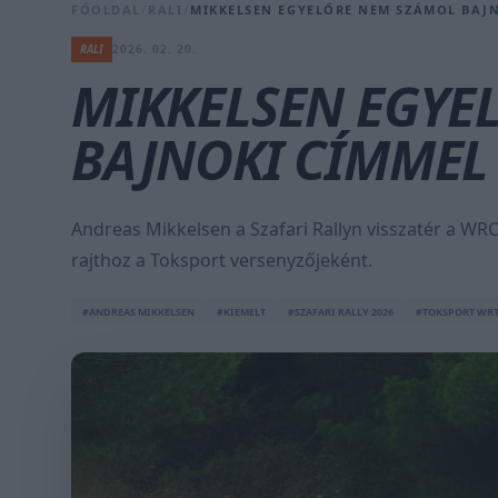
FŐOLDAL
/
RALI
/
MIKKELSEN EGYELŐRE NEM SZÁMOL BAJN
RALI
2026. 02. 20.
MIKKELSEN EGYE
BAJNOKI CÍMMEL
Andreas Mikkelsen a Szafari Rallyn visszatér a WR
rajthoz a Toksport versenyzőjeként.
#ANDREAS MIKKELSEN
#KIEMELT
#SZAFARI RALLY 2026
#TOKSPORT WR