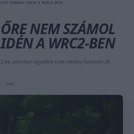
OKI CÍMMEL IDÉN A WRC2-BEN
LŐRE NEM SZÁMOL
 IDÉN A WRC2-BEN
C2-be, azonban egyelőre csak néhány futamon áll
T
#WRC