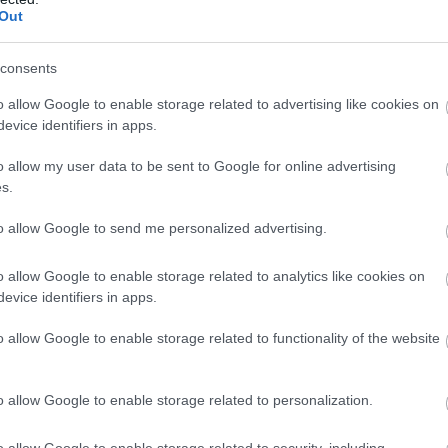
Out
consents
o allow Google to enable storage related to advertising like cookies on
evice identifiers in apps.
telező pihenőidőre vonatkozóan. Ez alapján a
o allow my user data to be sent to Google for online advertising
 mint a versenyzéssel töltött idő, kivéve a nyitó
s.
írva a pihenésre, egy nap pedig 12 órát kell
to allow Google to send me personalized advertising.
o allow Google to enable storage related to analytics like cookies on
evice identifiers in apps.
o allow Google to enable storage related to functionality of the website
o allow Google to enable storage related to personalization.
o allow Google to enable storage related to security, including