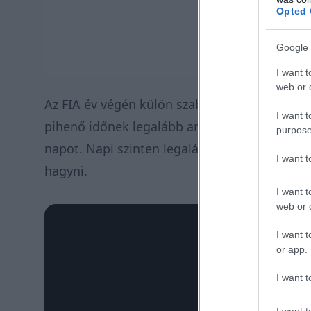
Opted 
Google 
I want t
web or d
Az FIA év végén külön szabályt alkotott a kö
I want t
pihenő időnek legalább annyinak kell lenniük,
purpose
napot. Napi szinten legalább 10 óra lett a elő
I want 
hagyni.
I want t
web or d
I want t
or app.
I want t
I want t