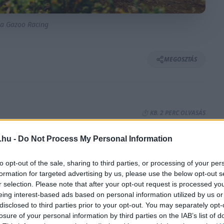
ta Gazoo Racing
MEGOSZTÁS
⏱️ KB. 2 PERC OLVASÁS
.hu -
Do Not Process My Personal Information
dőterve, miután a résztvevőknek alig maradt
ál szervezők módosítanak a programon, amit az
to opt-out of the sale, sharing to third parties, or processing of your per
formation for targeted advertising by us, please use the below opt-out s
r selection. Please note that after your opt-out request is processed y
eing interest-based ads based on personal information utilized by us or
disclosed to third parties prior to your opt-out. You may separately opt-
te a versenyzőket, mivel a program nem sok időt
losure of your personal information by third parties on the IAB’s list of