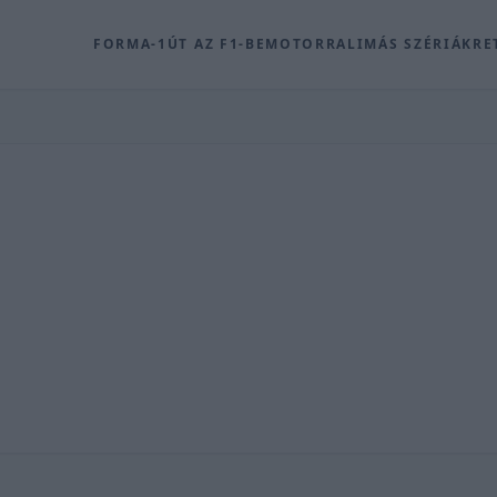
FORMA-1
ÚT AZ F1-BE
MOTOR
RALI
MÁS SZÉRIÁK
RE