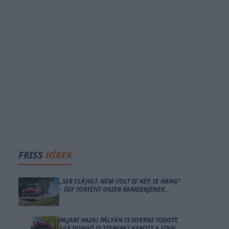
FRISS
HÍREK
„SEB ELÁJULT. NEM VOLT SE KÉP, SE HANG”
– ÍGY TÖRTÉNT OGIER KARRIERJÉNEK
LEGNAGYOBB BALESETE
PAJARI HAZAI PÁLYÁN IS NYERNI TUDOTT,
EGY DONGÓ IS SZEREPET KAPOTT A FINN