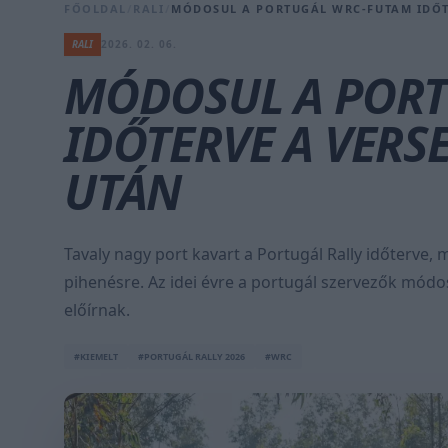
FŐOLDAL
/
RALI
/
MÓDOSUL A PORTUGÁL WRC-FUTAM IDŐT
RALI
2026. 02. 06.
MÓDOSUL A POR
IDŐTERVE A VERS
UTÁN
Tavaly nagy port kavart a Portugál Rally időterve,
pihenésre. Az idei évre a portugál szervezők módo
előírnak.
#KIEMELT
#PORTUGÁL RALLY 2026
#WRC