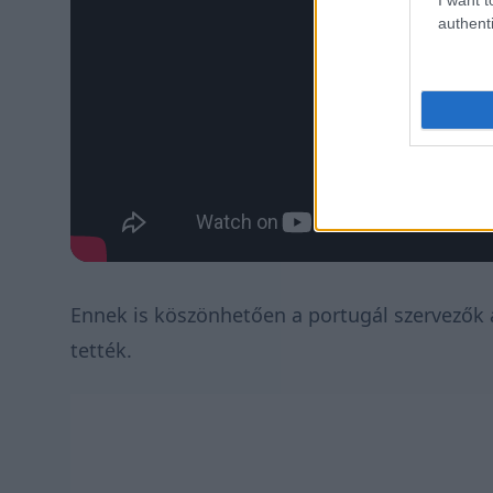
authenti
Ennek is köszönhetően a portugál szervezők 
tették.