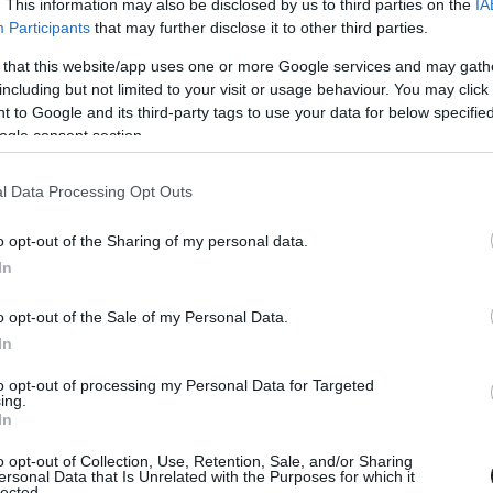
ülésre. Különösen a nyitó nap volt nagyon
. This information may also be disclosed by us to third parties on the
IA
Participants
that may further disclose it to other third parties.
ságit rendeztek, és a napot késő este fejezték
 that this website/app uses one or more Google services and may gath
 videóit is megnézve próbáltak készülni a
including but not limited to your visit or usage behaviour. You may click 
 to Google and its third-party tags to use your data for below specifi
ogle consent section.
k hangot, amiben főként az extrém terhelés
l Data Processing Opt Outs
o opt-out of the Sharing of my personal data.
In
o opt-out of the Sale of my Personal Data.
In
to opt-out of processing my Personal Data for Targeted
ing.
In
o opt-out of Collection, Use, Retention, Sale, and/or Sharing
ersonal Data that Is Unrelated with the Purposes for which it
lected.