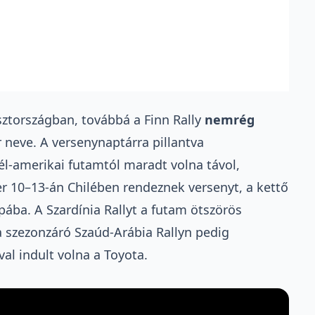
Észtországban, továbbá a Finn Rally
nemrég
r neve. A versenynaptárra pillantva
él-amerikai futamtól maradt volna távol,
 10–13-án Chilében rendeznek versenyt, a kettő
ába. A Szardínia Rallyt a futam ötszörös
a szezonzáró Szaúd-Arábia Rallyn pedig
val indult volna a Toyota.