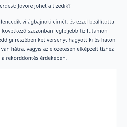
rdést: Jövőre jöhet a tizedik?
encedik világbajnoki címét, és ezzel beállította
 a következő szezonban legfeljebb tíz futamon
eddigi részében két versenyt hagyott ki és haton
 van hátra, vagyis az előzetesen elképzelt tízhez
t a rekorddöntés érdekében.