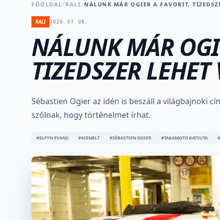
FŐOLDAL
/
RALI
/
NÁLUNK MÁR OGIER A FAVORIT, TIZEDSZ
RALI
2026. 07. 08.
NÁLUNK MÁR OGIE
TIZEDSZER LEHET
Sébastien Ogier az idén is beszáll a világbajnoki cí
szólnak, hogy történelmet írhat.
#ELFYN EVANS
#KIEMELT
#SÉBASTIEN OGIER
#TAKAMOTO KATSUTA