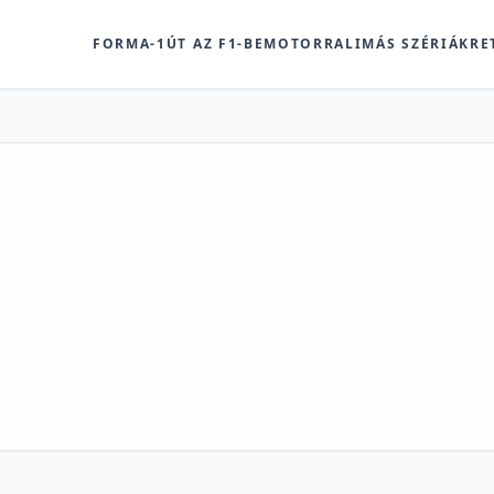
FORMA-1
ÚT AZ F1-BE
MOTOR
RALI
MÁS SZÉRIÁK
RE