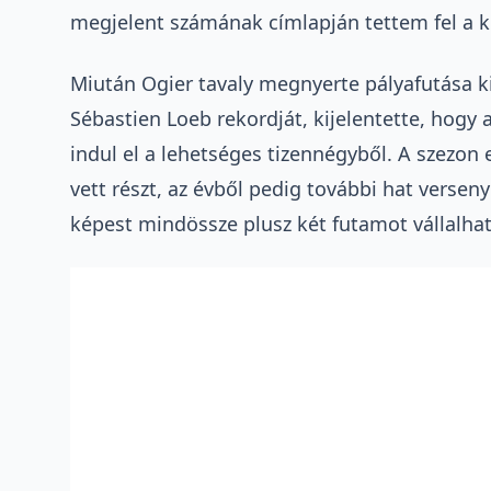
megjelent számának címlapján tettem fel a ké
Miután Ogier tavaly megnyerte pályafutása kil
Sébastien Loeb rekordját, kijelentette, hogy
indul el a lehetséges tizennégyből. A szezon 
vett részt, az évből pedig további hat verseny
képest mindössze plusz két futamot vállalha