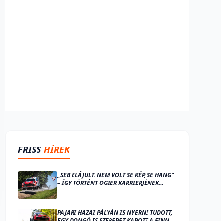
FRISS
HÍREK
„SEB ELÁJULT. NEM VOLT SE KÉP, SE HANG”
– ÍGY TÖRTÉNT OGIER KARRIERJÉNEK
LEGNAGYOBB BALESETE
PAJARI HAZAI PÁLYÁN IS NYERNI TUDOTT,
EGY DONGÓ IS SZEREPET KAPOTT A FINN