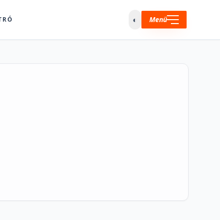
◐
Menü
TRÓ