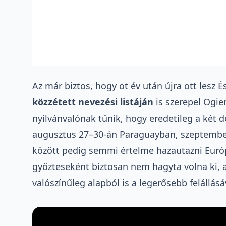
Az már biztos, hogy öt év után újra ott lesz 
közzétett nevezési listáján
is szerepel Ogie
nyilvánvalónak tűnik, hogy eredetileg a két d
augusztus 27–30-án Paraguayban, szeptember
között pedig semmi értelme hazautazni Európ
győzteseként biztosan nem hagyta volna ki, 
valószínűleg alapból is a legerősebb felállásá