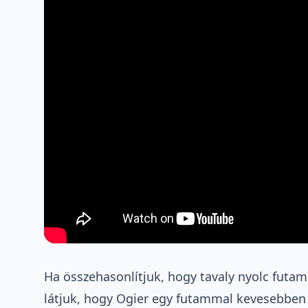
Ha összehasonlítjuk, hogy tavaly nyolc futam
látjuk, hogy Ogier egy futammal kevesebben 