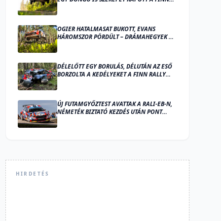
RALLY ZÁRÓNAPJÁN
OGIER HATALMASAT BUKOTT, EVANS
HÁROMSZOR PÖRDÜLT – DRÁMAHEGYEK A
FINN RALLY SZOMBATJÁN
DÉLELŐTT EGY BORULÁS, DÉLUTÁN AZ ESŐ
BORZOLTA A KEDÉLYEKET A FINN RALLY
PÉNTEKI NAPJÁN, OGIER VEZET
ÚJ FUTAMGYŐZTEST AVATTAK A RALI-EB-N,
NÉMETÉK BIZTATÓ KEZDÉS UTÁN PONT
NÉLKÜL MARADTAK
HIRDETÉS