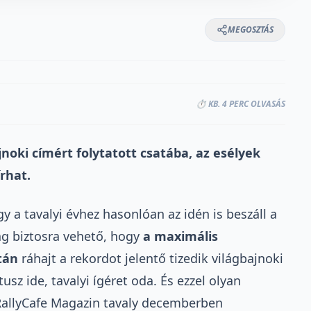
MEGOSZTÁS
⏱️ KB. 4 PERC OLVASÁS
jnoki címért folytatott csatába, az esélyek
rhat.
 a tavalyi évhez hasonlóan az idén is beszáll a
lag biztosra vehető, hogy
a maximális
tán
ráhajt a rekordot jelentő tizedik világbajnoki
z ide, tavalyi ígéret oda. És ezzel olyan
RallyCafe Magazin tavaly decemberben