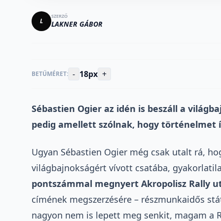
SZERZŐ
L
LAKNER GÁBOR
-
18px
+
BETŰMÉRET:
Sébastien Ogier az idén is beszáll a világba
pedig amellett szólnak, hogy történelmet í
Ugyan Sébastien Ogier még csak utalt rá, hogy
világbajnokságért vívott csatába, gyakorlati
pontszámmal megnyert Akropolisz Rally u
címének megszerzésére – részmunkaidős státus
nagyon nem is lepett meg senkit, magam a 