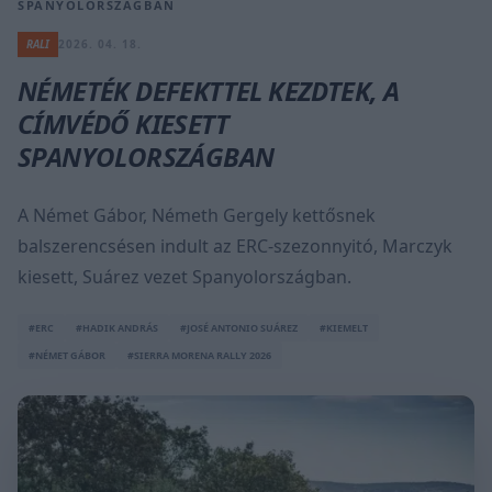
SPANYOLORSZÁGBAN
RALI
2026. 04. 18.
NÉMETÉK DEFEKTTEL KEZDTEK, A
CÍMVÉDŐ KIESETT
SPANYOLORSZÁGBAN
A Német Gábor, Németh Gergely kettősnek
balszerencsésen indult az ERC-szezonnyitó, Marczyk
kiesett, Suárez vezet Spanyolországban.
#ERC
#HADIK ANDRÁS
#JOSÉ ANTONIO SUÁREZ
#KIEMELT
#NÉMET GÁBOR
#SIERRA MORENA RALLY 2026