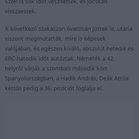
Ezzel is sok időt veszítettek, és jócskán
visszaestek.
A következő szakaszon óvatosan jöttek le, utána
viszont megmutatták, mire is képesek
valójában, és egészen kiváló, abszolút hetedik és
ERC-hatodik időt autóztak. Németék a 42.
helyről várják a szombati második kört
Spanyolországban, a Hadik András, Deák Attila
kettős pedig a 36. pozíciót foglalja el.