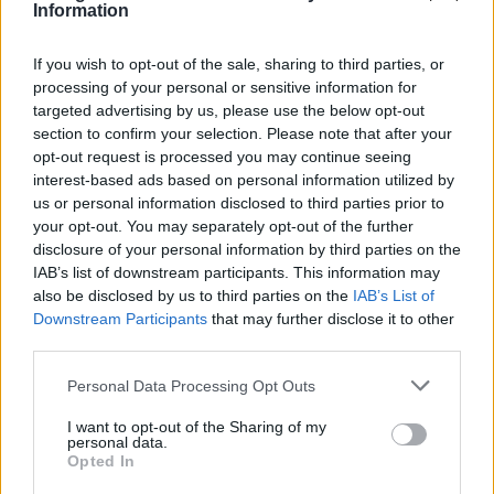
Information
pórul. Ugyanazon a szakaszon nagy
meglepetésre elbúcsúztunk az Európa-bajnoki
If you wish to opt-out of the sale, sharing to third parties, or
processing of your personal or sensitive information for
címcédő Miko Marczyktól, aki balesetet
targeted advertising by us, please use the below opt-out
szenvedett. A versenyzők szerencsére jól vannak,
section to confirm your selection. Please note that after your
opt-out request is processed you may continue seeing
de nem tudták folytatni a futamot.
interest-based ads based on personal information utilized by
us or personal information disclosed to third parties prior to
A spanyolok kibérelték a dobogót, José Antonio
your opt-out. You may separately opt-out of the further
disclosure of your personal information by third parties on the
Suárez 9.8 másodperccel vezet Iván Ares előtt, a
IAB’s list of downstream participants. This information may
harmadik helyet Álvaro Muniz foglalja el 11.6
also be disclosed by us to third parties on the
IAB’s List of
Downstream Participants
that may further disclose it to other
másodperces hátránnyal, mindössze 0.4
third parties.
másodperccel megelőzve a veterán olasz pilótát,
Please note that this website/app uses one or more Google
Personal Data Processing Opt Outs
Giandomenico Bassót. Az első tízben öt spanyol
services and may gather and store information including but
not limited to your visit or usage behaviour. You may click to
I want to opt-out of the Sharing of my
versenyző található, a hazai pálya előnye
personal data.
grant or deny consent to Google and its third-party tags to
Opted In
rengeteget számít a látottak alapján. A részletes
use your data for below specified purposes in below Google