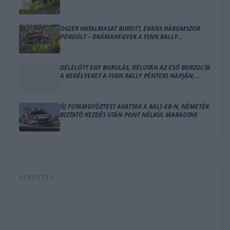
ZÁRÓNAPJÁN
OGIER HATALMASAT BUKOTT, EVANS HÁROMSZOR
PÖRDÜLT – DRÁMAHEGYEK A FINN RALLY
SZOMBATJÁN
DÉLELŐTT EGY BORULÁS, DÉLUTÁN AZ ESŐ BORZOLTA
A KEDÉLYEKET A FINN RALLY PÉNTEKI NAPJÁN,
OGIER VEZET
ÚJ FUTAMGYŐZTEST AVATTAK A RALI-EB-N, NÉMETÉK
BIZTATÓ KEZDÉS UTÁN PONT NÉLKÜL MARADTAK
HIRDETÉS