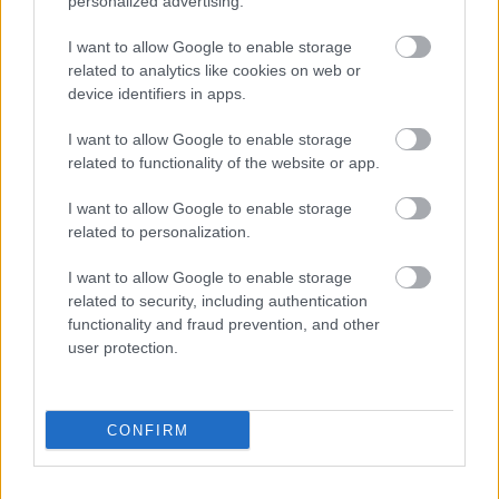
personalized advertising.
1. José Antonio Suárez, Alberto Iglesias
I want to allow Google to enable storage
(spanyolok), Škoda Fabia RS Rally2, 30:45.7
related to analytics like cookies on web or
2. Iván Ares, Borja Rozada (spanyolok), Toyota
device identifiers in apps.
GR Yaris Rally2, +9.8
I want to allow Google to enable storage
related to functionality of the website or app.
3. Álvaro Muniz, Manuel Alfonso Estevez
(spanylok), Škoda Fabia RS Rally2, +11.6
I want to allow Google to enable storage
related to personalization.
4. Giandomenico Basso, Lorenzo Granai
(olaszok), Škoda Fabia RS Rally2, +12.0
I want to allow Google to enable storage
related to security, including authentication
5. Teemu Suninen, Antti Haapala (finnek), Škoda
functionality and fraud prevention, and other
Fabia RS Rally2, +19.6
user protection.
6. Andrea Mabellini, Virginia Lenzi (olaszok),
Lancia Ypsilon Rally2, +20.6
CONFIRM
6. Jorge Cagiao, Javier Martínez (spanyolok),
Citroën C3 Rally2, +20.6