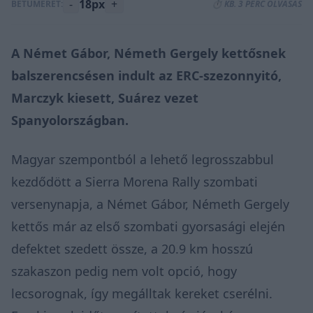
-
18px
+
BETŰMÉRET:
⏱️ KB. 3 PERC OLVASÁS
A Német Gábor, Németh Gergely kettősnek
balszerencsésen indult az ERC-szezonnyitó,
Marczyk kiesett, Suárez vezet
Spanyolországban.
Magyar szempontból a lehető legrosszabbul
kezdődött a Sierra Morena Rally szombati
versenynapja, a Német Gábor, Németh Gergely
kettős már az első szombati gyorsasági elején
defektet szedett össze, a 20.9 km hosszú
szakaszon pedig nem volt opció, hogy
lecsorognak, így megálltak kereket cserélni.