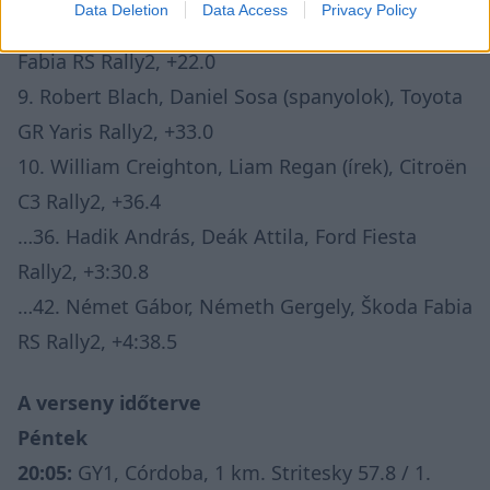
Data Deletion
Data Access
Privacy Policy
8. Jakub Matulka, Damian Syty (lengyelek), Škoda
Fabia RS Rally2, +22.0
9. Robert Blach, Daniel Sosa (spanyolok), Toyota
GR Yaris Rally2, +33.0
10. William Creighton, Liam Regan (írek), Citroën
C3 Rally2, +36.4
…36. Hadik András, Deák Attila, Ford Fiesta
Rally2, +3:30.8
…42. Német Gábor, Németh Gergely, Škoda Fabia
RS Rally2, +4:38.5
A verseny időterve
Péntek
20:05:
GY1, Córdoba, 1 km. Stritesky 57.8 / 1.