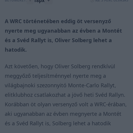
-
18px
+
BETŰMÉRET:
⏱️ KB. 3 PERC OLVASÁS
A WRC történetében eddig öt versenyző
nyerte meg ugyanabban az évben a Montét
és a Svéd Rallyt is, Oliver Solberg lehet a
hatodik.
Azt követően, hogy Oliver Solberg rendkívül
meggyőző teljesítménnyel
nyerte meg
a
világbajnoki szezonnyitó Monte-Carlo Rallyt,
elitklubhoz csatlakozhat
a jövő heti Svéd Rallyn.
Korábban öt olyan versenyző volt a WRC-érában,
aki ugyanabban az évben megnyerte a Montét
és a Svéd Rallyt is, Solberg lehet a hatodik