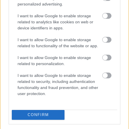
personalized advertising.
versenyen tízszer győzött (kilencszer a WRC-ben,
egyszer az IRC-ben), az utóbbin pedig háromszor.
I want to allow Google to enable storage
related to analytics like cookies on web or
device identifiers in apps.
I want to allow Google to enable storage
related to functionality of the website or app.
I want to allow Google to enable storage
related to personalization.
I want to allow Google to enable storage
related to security, including authentication
functionality and fraud prevention, and other
user protection.
CONFIRM