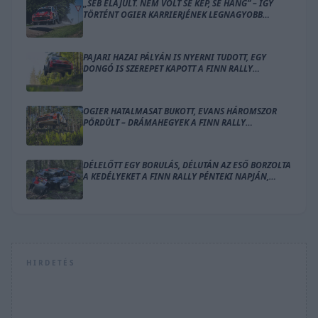
„SEB ELÁJULT. NEM VOLT SE KÉP, SE HANG” – ÍGY
TÖRTÉNT OGIER KARRIERJÉNEK LEGNAGYOBB
BALESETE
PAJARI HAZAI PÁLYÁN IS NYERNI TUDOTT, EGY
DONGÓ IS SZEREPET KAPOTT A FINN RALLY
ZÁRÓNAPJÁN
OGIER HATALMASAT BUKOTT, EVANS HÁROMSZOR
PÖRDÜLT – DRÁMAHEGYEK A FINN RALLY
SZOMBATJÁN
DÉLELŐTT EGY BORULÁS, DÉLUTÁN AZ ESŐ BORZOLTA
A KEDÉLYEKET A FINN RALLY PÉNTEKI NAPJÁN,
OGIER VEZET
HIRDETÉS