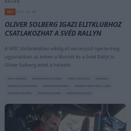
RALLYN
RALI
2026. 02. 06.
OLIVER SOLBERG IGAZI ELITKLUBHOZ
CSATLAKOZHAT A SVÉD RALLYN
A WRC történetében eddig öt versenyző nyerte meg
ugyanabban az évben a Montét és a Svéd Rallyt is,
Oliver Solberg lehet a hatodik.
#ARI VATANEN
#BJÖRN WALDEGAARD
#ERIK CARLSSON
#KIEMELT
#MARCUS GRÖNHOLM
#MIKKO HIRVONEN
#MONTE-CARLO RALLY 2026
#OLIVER SOLBERG
#SÉBASTIEN LOEB
#SÉBASTIEN OGIER