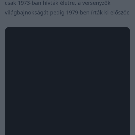
csak 1973-ban hívták életre, a versenyzők
világbajnokságát pedig 1979-ben írták ki először.