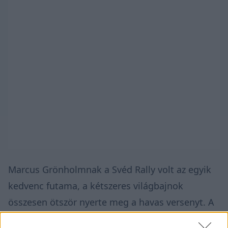
Marcus Grönholmnak a Svéd Rally volt az egyik
kedvenc futama, a kétszeres világbajnok
összesen ötször nyerte meg a havas versenyt. A
Montén kétszer állt dobogón, és csak egyetlen