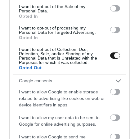
consent section.
I want to opt-out of the Sale of my
Personal Data.
Opted In
I want to opt-out of processing my
Personal Data for Targeted Advertising.
Opted In
I want to opt-out of Collection, Use,
Retention, Sale, and/or Sharing of my
Personal Data that Is Unrelated with the
Purposes for which it was collected.
Egy ilyen listáról természetesen nem hiányzohat
Opted Out
a két Sébastien sem. A 2004-ben duplázó Loeb,
Google consents
mondjuk, kicentizte, mert ugyan nyolcszor is
I want to allow Google to enable storage
megnyerte a Montét, de ez volt pályafutása
related to advertising like cookies on web or
device identifiers in apps.
egyetlen győzelme Svédországban. Ogier az
egyetlen pilóta, aki két különböző évben is
I want to allow my user data to be sent to
Google for online advertising purposes.
duplázott, 2015-ben és 2016-ban is megnyerte a
Monte-Carlo Rallyt és a Svéd Rallyt is. Az előbbi
I want to allow Google to send me