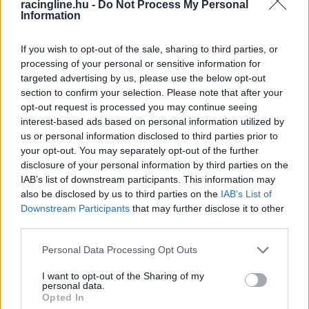
racingline.hu -
Do Not Process My Personal
egyszer győzött, ám 2006-ban történetesen
Information
Svédországban is a legjobb volt.
If you wish to opt-out of the sale, sharing to third parties, or
processing of your personal or sensitive information for
targeted advertising by us, please use the below opt-out
section to confirm your selection. Please note that after your
opt-out request is processed you may continue seeing
interest-based ads based on personal information utilized by
us or personal information disclosed to third parties prior to
your opt-out. You may separately opt-out of the further
disclosure of your personal information by third parties on the
IAB’s list of downstream participants. This information may
also be disclosed by us to third parties on the
IAB’s List of
Downstream Participants
that may further disclose it to other
third parties.
Please note that this website/app uses one or more Google
Personal Data Processing Opt Outs
services and may gather and store information including but
not limited to your visit or usage behaviour. You may click to
I want to opt-out of the Sharing of my
personal data.
grant or deny consent to Google and its third-party tags to
Opted In
use your data for below specified purposes in below Google