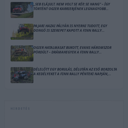
„SEB ELÁJULT. NEM VOLT SE KÉP, SE HANG” – ÍGY
TÖRTÉNT OGIER KARRIERJÉNEK LEGNAGYOBB
BALESETE
PAJARI HAZAI PÁLYÁN IS NYERNI TUDOTT, EGY
DONGÓ IS SZEREPET KAPOTT A FINN RALLY
ZÁRÓNAPJÁN
OGIER HATALMASAT BUKOTT, EVANS HÁROMSZOR
PÖRDÜLT – DRÁMAHEGYEK A FINN RALLY
SZOMBATJÁN
DÉLELŐTT EGY BORULÁS, DÉLUTÁN AZ ESŐ BORZOLTA
A KEDÉLYEKET A FINN RALLY PÉNTEKI NAPJÁN,
OGIER VEZET
HIRDETÉS