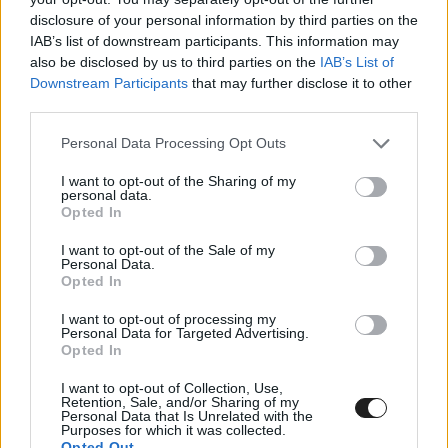
disclosure of your personal information by third parties on the
elsődleges, hogy a dolgokat tudjuk a helyükre
IAB’s list of downstream participants. This information may
tenni. Megszeretnénk nézni, hogy miként
also be disclosed by us to third parties on the
IAB’s List of
Downstream Participants
that may further disclose it to other
tudunk a tavaly megszerzett tapasztalatokra
third parties.
építeni idén. Svédországban kiderül, hogy képes
Please note that this website/app uses one or more Google
Personal Data Processing Opt Outs
leszek-e gyorsabban menni.”
services and may gather and store information including but
not limited to your visit or usage behaviour. You may click to
I want to opt-out of the Sharing of my
personal data.
grant or deny consent to Google and its third-party tags to
A lett versenyző a havas futam után
Opted In
use your data for below specified purposes in below Google
Portugáliában, Görögországban, Észtországban,
consent section.
I want to opt-out of the Sale of my
Personal Data.
Finnországban, Szardínián és Szaúd-Arábiában
Opted In
fog elindulni.
I want to opt-out of processing my
Personal Data for Targeted Advertising.
Opted In
A szaúdi versenyen tavaly már megtudta
I want to opt-out of Collection, Use,
mutatni Sesks, hogy mire képes egy olyan
Retention, Sale, and/or Sharing of my
Personal Data that Is Unrelated with the
futamon, ahol mindenki tiszta lappal áll rajthoz.
Purposes for which it was collected.
Opted Out