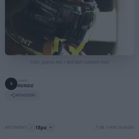
Fotó: Jaanus Ree / Red Bull Content Pool
SZERZŐ
h
HUND.G
MEGOSZTÁS
-
18px
+
BETŰMÉRET:
⏱️ KB. 1 PERC OLVASÁS