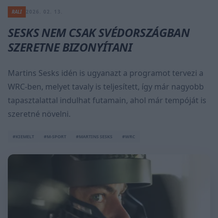
RALI
2026. 02. 13.
SESKS NEM CSAK SVÉDORSZÁGBAN
SZERETNE BIZONYÍTANI
Martins Sesks idén is ugyanazt a programot tervezi a
WRC-ben, melyet tavaly is teljesített, így már nagyobb
tapasztalattal indulhat futamain, ahol már tempóját is
szeretné növelni.
#KIEMELT
#M-SPORT
#MARTINS SESKS
#WRC