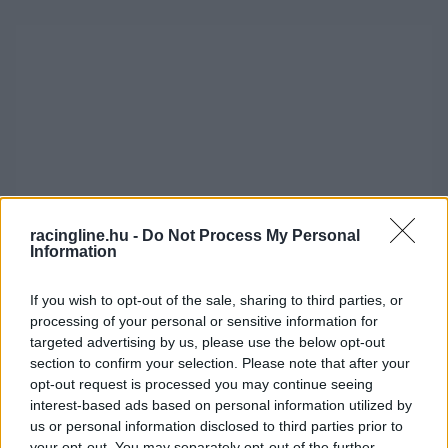
racingline.hu -
Do Not Process My Personal
Information
If you wish to opt-out of the sale, sharing to third parties, or
processing of your personal or sensitive information for
targeted advertising by us, please use the below opt-out
section to confirm your selection. Please note that after your
“A legfontosabb, hogy idén már tapasztalatot
opt-out request is processed you may continue seeing
interest-based ads based on personal information utilized by
szerezve indulhatok a versenyeken –
mondta
us or personal information disclosed to third parties prior to
Martins Sesks a DirtFishnek. – Most az az
your opt-out. You may separately opt-out of the further