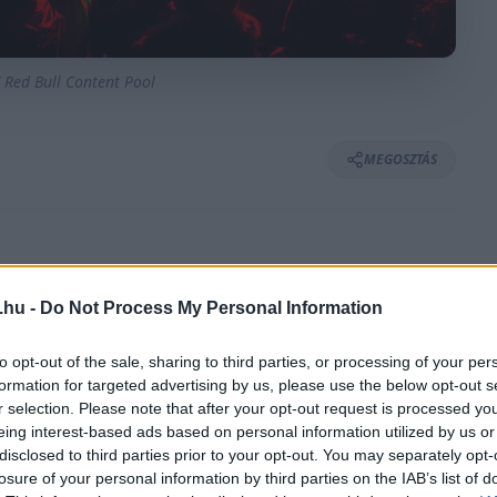
/ Red Bull Content Pool
MEGOSZTÁS
⏱️ KB. 4 PERC OLVASÁS
.hu -
Do Not Process My Personal Information
 pénteki napot a Montén, miközben Elfyn
to opt-out of the sale, sharing to third parties, or processing of your per
formation for targeted advertising by us, please use the below opt-out s
 harcol. Thierry Neuville és Josh McErlean is
r selection. Please note that after your opt-out request is processed y
i hiba miatt vesztett nagyon sok időt.
eing interest-based ads based on personal information utilized by us or
disclosed to third parties prior to your opt-out. You may separately opt-
losure of your personal information by third parties on the IAB’s list of
kus teljesítményét a Monte pénteki napján, amit