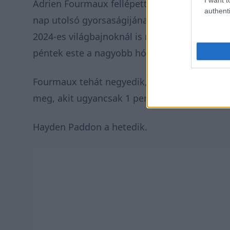
Adrien Fourmaux fellépett a negyedik helyre 
authenti
nap utolsó gyorsaságijának havas első részén
2024-es világbajnoknál is rosszabbul járt Jos
péntek este a nagyobb hóba csúszott és a né
Fourmaux tehát negyedik, de hátránya 5 percn
meg, akit ugyancsak 1 perccel követ Jon Arm
Hayden Paddon a hetedik.