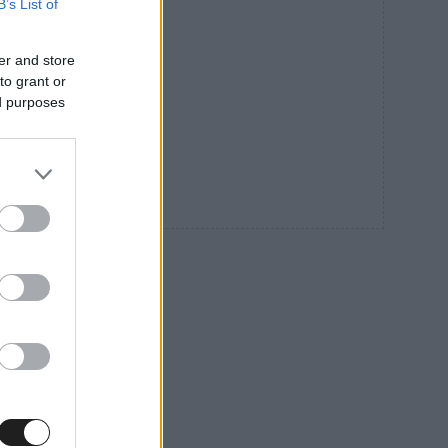
B’s List of
er and store
to grant or
ed purposes