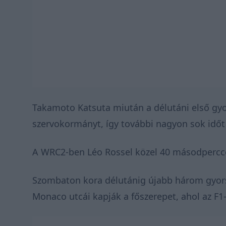
Takamoto Katsuta miután a délutáni első gyo
szervokormányt, így további nagyon sok időt
A WRC2-ben Léo Rossel közel 40 másodperccel 
Szombaton kora délutánig újabb három gyors
Monaco utcái kapják a főszerepet, ahol az F1