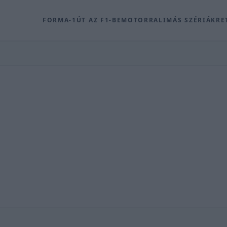
FORMA-1
ÚT AZ F1-BE
MOTOR
RALI
MÁS SZÉRIÁK
RE