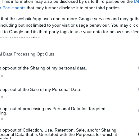
. This information may also be disclosed by us to third parties on the
IA
lőtt, míg Sébastien Ogier további 6.5 másodperc
Participants
that may further disclose it to other third parties.
 that this website/app uses one or more Google services and may gath
including but not limited to your visit or usage behaviour. You may click 
 to Google and its third-party tags to use your data for below specifi
ogle consent section.
l Data Processing Opt Outs
o opt-out of the Sharing of my personal data.
In
o opt-out of the Sale of my Personal Data.
In
to opt-out of processing my Personal Data for Targeted
ing.
In
o opt-out of Collection, Use, Retention, Sale, and/or Sharing
ersonal Data that Is Unrelated with the Purposes for which it
lected.