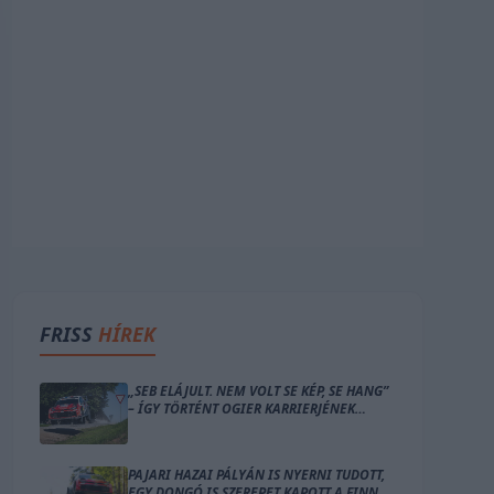
FRISS
HÍREK
„SEB ELÁJULT. NEM VOLT SE KÉP, SE HANG”
– ÍGY TÖRTÉNT OGIER KARRIERJÉNEK
LEGNAGYOBB BALESETE
PAJARI HAZAI PÁLYÁN IS NYERNI TUDOTT,
EGY DONGÓ IS SZEREPET KAPOTT A FINN