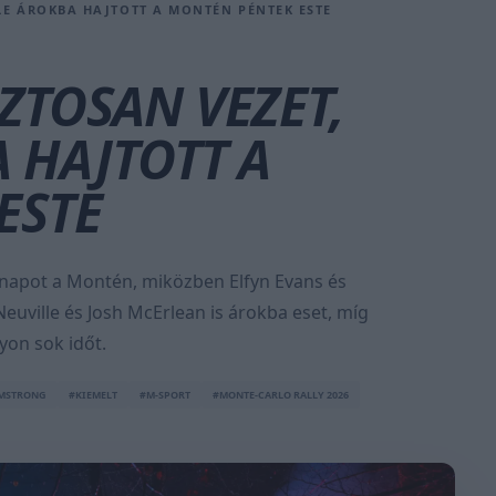
LE ÁROKBA HAJTOTT A MONTÉN PÉNTEK ESTE
ZTOSAN VEZET,
 HAJTOTT A
ESTE
 napot a Montén, miközben Elfyn Evans és
Neuville és Josh McErlean is árokba eset, míg
yon sok időt.
RMSTRONG
#KIEMELT
#M-SPORT
#MONTE-CARLO RALLY 2026