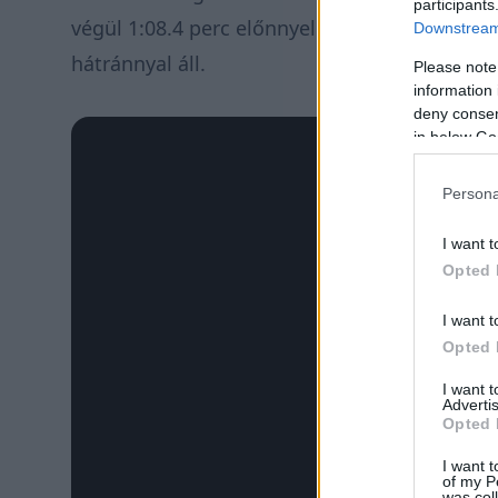
participants
végül 1:08.4 perc előnnyel zárt Elfyn Evans e
Downstream 
hátránnyal áll.
Please note
information 
deny consent
in below Go
Persona
I want t
Opted 
I want t
Opted 
I want 
Advertis
Opted 
I want t
of my P
was col