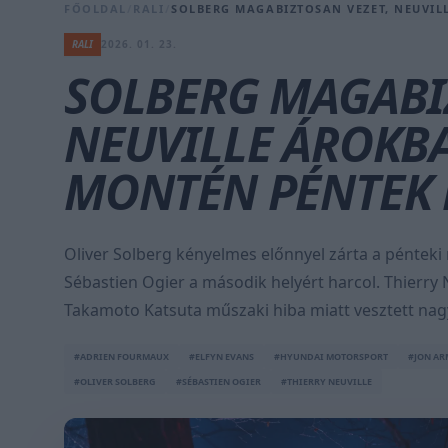
FŐOLDAL
/
RALI
/
SOLBERG MAGABIZTOSAN VEZET, NEUVIL
RALI
2026. 01. 23.
SOLBERG MAGABI
NEUVILLE ÁROKBA
MONTÉN PÉNTEK 
Oliver Solberg kényelmes előnnyel zárta a pénteki
Sébastien Ogier a második helyért harcol. Thierry 
Takamoto Katsuta műszaki hiba miatt vesztett nag
#ADRIEN FOURMAUX
#ELFYN EVANS
#HYUNDAI MOTORSPORT
#JON A
#OLIVER SOLBERG
#SÉBASTIEN OGIER
#THIERRY NEUVILLE