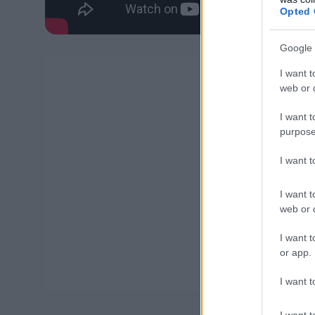
Opted 
Google 
I want t
web or d
I want t
purpose
I want 
I want t
web or d
I want t
or app.
I want t
I want t