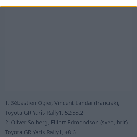
1. Sébastien Ogier, Vincent Landai (franciák),
Toyota GR Yaris Rally1, 52:33.2
2. Oliver Solberg, Elliott Edmondson (svéd, brit),
Toyota GR Yaris Rally1, +8.6