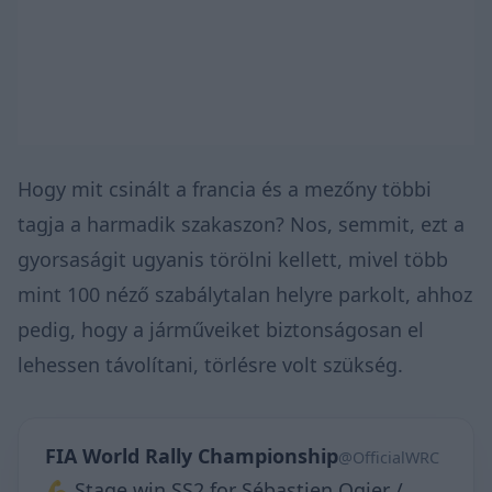
Hogy mit csinált a francia és a mezőny többi
tagja a harmadik szakaszon? Nos, semmit, ezt a
gyorsaságit ugyanis törölni kellett, mivel több
mint 100 néző szabálytalan helyre parkolt, ahhoz
pedig, hogy a járműveiket biztonságosan el
lehessen távolítani, törlésre volt szükség.
FIA World Rally Championship
@OfficialWRC
💪 Stage win SS2 for Sébastien Ogier /