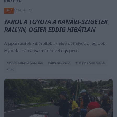
HIBÁTLAN
RALI
2026. 04. 24.
TAROL A TOYOTA A KANÁRI-SZIGETEK
RALLYN, OGIER EDDIG HIBÁTLAN
A japán autók kibérelték az első öt helyet, a legjobb
Hyundai hátránya már közel egy perc.
#KANÁRI-SZIGETEK RALLY 2026
#SÉBASTIEN OGIER
#TOYOTA GAZOO RACING
#WRC