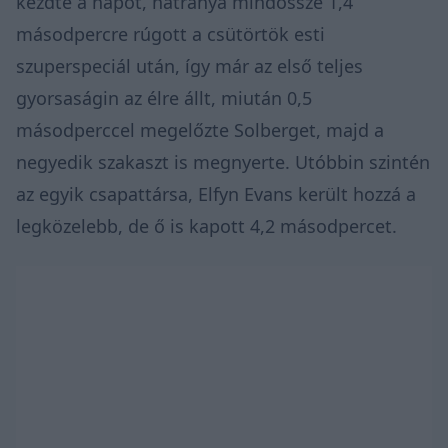
kezdte a napot, hátránya mindössze 1,4
másodpercre rúgott a csütörtök esti
szuperspeciál után, így már az első teljes
gyorsaságin az élre állt, miután 0,5
másodperccel megelőzte Solberget, majd a
negyedik szakaszt is megnyerte. Utóbbin szintén
az egyik csapattársa, Elfyn Evans került hozzá a
legközelebb, de ő is kapott 4,2 másodpercet.