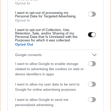
Opted In
háziversenyét figyelhettük. Az 5. szakaszt
I want to opt-out of processing my
Solberg nyerte 1 tizeddel Ogier előtt, amivel
Personal Data for Targeted Advertising.
Opted In
feljött az összetettben a 2. helyre Pajari és Evans
I want to opt-out of Collection, Use,
elé, majd a 6. szakaszon ismét a francia volt a
Retention, Sale, and/or Sharing of my
Personal Data that Is Unrelated with the
leggyorsabb, de csak 0,2 másodperccel előzte a
Purposes for which it was collected.
Opted Out
2. helyre odaérő svédet, míg a 7. szakasz
ugyanezt a sorrendet hozta az első két helyen,
Google consents
de Ogier itt már több mint 2 másodperccel
I want to allow Google to enable storage
related to advertising like cookies on web or
bizonyult gyorsabbnak. A kilencszeres
device identifiers in apps.
világbajnok ezzel a péntek esti szuperspeciálig
I want to allow my user data to be sent to
egy kivételével az összes gyorsaságit megnyerte.
Google for online advertising purposes.
Az összetett második helyén Solberg, a
I want to allow Google to send me
personalized advertising.
harmadikon Evans áll, míg a bajnokságot vezető