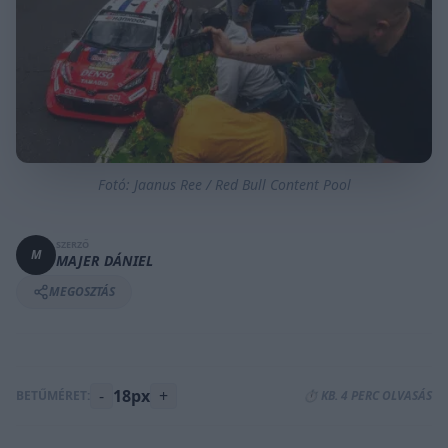
Fotó: Jaanus Ree / Red Bull Content Pool
SZERZŐ
M
MAJER DÁNIEL
MEGOSZTÁS
-
18px
+
BETŰMÉRET:
⏱️ KB. 4 PERC OLVASÁS