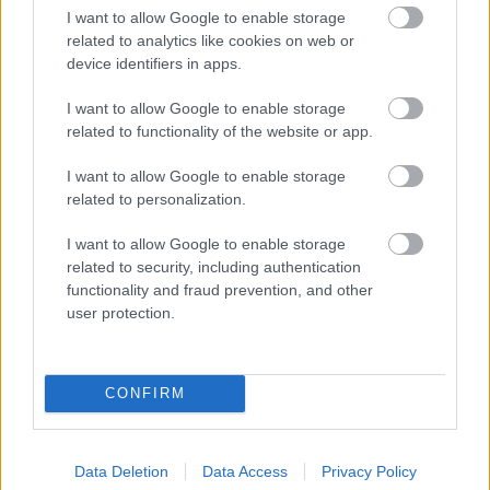
I want to allow Google to enable storage
Katsuta már több mint fél perccel lemaradva
related to analytics like cookies on web or
csak a 4. helyen tanyázik Pajari mögött. A
device identifiers in apps.
tavalyihoz hasonló alulkormányzottsági
I want to allow Google to enable storage
problémákkal küzdő Hyundaiok mérföldekkel
related to functionality of the website or app.
lemaradva követik a japán autókat, közöttük
I want to allow Google to enable storage
Sordo vezet Adrien Formaux és Thierry Neuville
related to personalization.
előtt, majd utánuk jön a legjobb M-Sport Forddal
I want to allow Google to enable storage
Josh McErlean, míg a nap elején
szervízútra
related to security, including authentication
functionality and fraud prevention, and other
csúszó
, a hetedik szakasz végén korlátnak
user protection.
ütköző Jon Armstrong zárja a legjobb tízet.
A Kanári-szigeteki Rally állása a 7. gyorsasági
CONFIRM
szakasz után
Data Deletion
Data Access
Privacy Policy