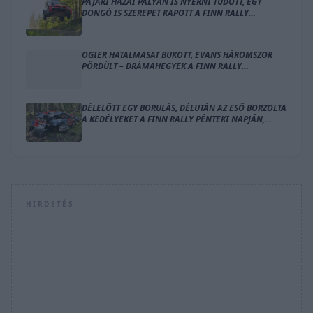
PAJARI HAZAI PÁLYÁN IS NYERNI TUDOTT, EGY
DONGÓ IS SZEREPET KAPOTT A FINN RALLY
ZÁRÓNAPJÁN
OGIER HATALMASAT BUKOTT, EVANS HÁROMSZOR
PÖRDÜLT – DRÁMAHEGYEK A FINN RALLY
SZOMBATJÁN
DÉLELŐTT EGY BORULÁS, DÉLUTÁN AZ ESŐ BORZOLTA
A KEDÉLYEKET A FINN RALLY PÉNTEKI NAPJÁN,
OGIER VEZET
HIRDETÉS