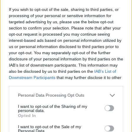
de az ő lemaradása már 19,2 másodpercre
If you wish to opt-out of the sale, sharing to third parties, or
rúgott…
processing of your personal or sensitive information for
targeted advertising by us, please use the below opt-out
section to confirm your selection. Please note that after your
opt-out request is processed you may continue seeing
interest-based ads based on personal information utilized by
us or personal information disclosed to third parties prior to
your opt-out. You may separately opt-out of the further
disclosure of your personal information by third parties on the
IAB’s list of downstream participants. This information may
also be disclosed by us to third parties on the
IAB’s List of
Downstream Participants
that may further disclose it to other
third parties.
Please note that this website/app uses one or more Google
Personal Data Processing Opt Outs
services and may gather and store information including but
not limited to your visit or usage behaviour. You may click to
I want to opt-out of the Sharing of my
personal data.
grant or deny consent to Google and its third-party tags to
Opted In
use your data for below specified purposes in below Google
consent section.
I want to opt-out of the Sale of my
Az élmezőnyben délután is a Toyoták
Personal Data.