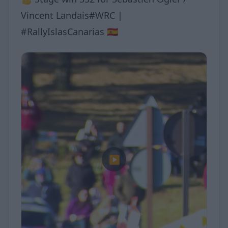
Vincent Landais#WRC |
#RallyIslasCanarias 🇪🇸
▶