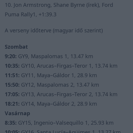
10. Jon Armstrong, Shane Byrne (írek), Ford
Puma Rally1, +1:39.3
A verseny időterve (magyar idő szerint)
Szombat
9:20:
GY9, Maspalomas 1, 13.47 km
10:35:
GY10, Arucas–Firgas–Teror 1, 13.74 km
11:51:
GY11, Maya–Gáldor 1, 28.9 km
15:50:
GY12, Maspalomas 2, 13.47 km
17:05:
GY13, Arucas–Firgas–Teror 2, 13.74 km
18:21:
GY14, Maya–Gáldor 2, 28.9 km
Vasárnap
8:35:
GY15, Ingenio–Valsequillo 1, 25.93 km
10:05:
GY16, Santa Lucía–Agüimes 1, 13.27 km